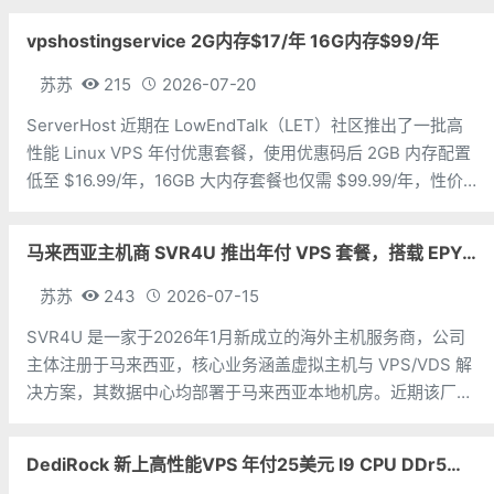
大系列。亚洲 VPS 月付低至 6 美元，美国
vpshostingservice 2G内存$17/年 16G内存$99/年
苏苏
215
2026-07-20
ServerHost 近期在 LowEndTalk（LET）社区推出了一批高
性能 Linux VPS 年付优惠套餐，使用优惠码后 2GB 内存配置
低至 $16.99/年，16GB 大内存套餐也仅需 $99.99/年，性价
比非常突出。ServerHost 的 VPS 全部采用 KVM 虚拟化架
构，搭配
马来西亚主机商 SVR4U 推出年付 VPS 套餐，搭载 EPYC/至强铂金，支持支付宝
苏苏
243
2026-07-15
SVR4U 是一家于2026年1月新成立的海外主机服务商，公司
主体注册于马来西亚，核心业务涵盖虚拟主机与 VPS/VDS 解
决方案，其数据中心均部署于马来西亚本地机房。近期该厂商
上线了数款年付特惠 VPS 套餐，全系采用 KVM 虚拟化架
构，硬件配置上选用 AMD EPYC 或 Intel Xeon
DediRock 新上高性能VPS 年付25美元 I9 CPU DDr5内存 纽约机房