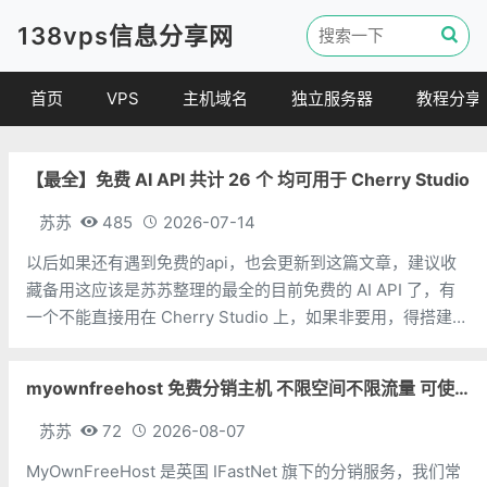
138vps信息分享网
首页
VPS
主机域名
独立服务器
教程分享
VPS优惠
域名
VPS教程
【最全】免费 AI API 共计 26 个 均可用于 Cherry Studio
便宜VPS
虚拟主机
建站教程
VPS评测
linux 教程
苏苏
485
2026-07-14
其他教程
以后如果还有遇到免费的api，也会更新到这篇文章，建议收
藏备用这应该是苏苏整理的最全的目前免费的 AI API 了，有
一个不能直接用在 Cherry Studio 上，如果非要用，得搭建中
转。排名不分先后，不分国内外，太多了，懒得一个个排了。
限制方面，苏苏知道的就写上，不一定对，不知道的就不写
myownfreehost 免费分销主机 不限空间不限流量 可使用免费域名申请
了。免
苏苏
72
2026-08-07
MyOwnFreeHost 是英国 IFastNet 旗下的分销服务，我们常