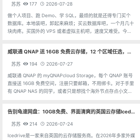
苏苏
177
2026-07-28
做个人项目、跑 Demo、学 SQL，最烦的就是还得专门买个
数据库。本地装吧，卸起来麻烦；买云数据库吧，一个月几十
块肉疼。买国外的 VPS 或者虚拟主机吧，速度又难受。今天
苏苏分享一个国外大厂免费 MySQL数据库，非常好用。地
址：https://tidbcloud.com/free-trial/P
威联通 QNAP 送 16GB 免费云存储，12 个区域任选，邮箱注册即可
苏苏
194
2026-07-27
威联通 QNAP 的 myQNAPcloud Storage，每个 QNAP 账号
直接送 16GB 免费空间，注册只要邮箱，不用绑卡。对于手里
有 QNAP NAS 的同学，或者只是想找个海外节点存点小文件
的朋友，可以考虑一下。存储空间：16GB 免费，无试用期，
无隐藏费用注册方式：邮箱即可，无需双币
告别龟速网盘：10GB免费、界面清爽的英国云存储Icedrive体验
苏苏
214
2026-07-24
Icedrive是一家来自英国的云存储服务商。在2026年多家外媒