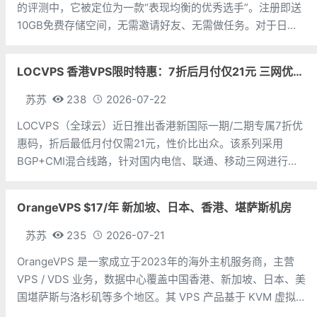
的评测中，它被定位为一款“表现均衡的优秀选手”。注册即送
10GB免费存储空间，无需邀请好友、无需做任务。对于日常
备份照片、文档和轻量级文件同步来说，勉强够用。Icedrive
的几个亮点：一是界面颜值高，好吧，这个确实是凑数的。二
LOCVPS 香港VPS限时特惠：7折后月付仅21元 三网优化BGP线路 可选原生IP
是上传
苏苏
238
2026-07-22
LOCVPS（全球云）近日推出香港新国际一期/二期专属7折优
惠码，折后最低月付仅需21元，性价比出众。该系列采用
BGP+CMI混合线路，针对国内电信、联通、移动三网进行专
项优化，最高可享500Mbps大带宽，并支持选购原生IP，满
足跨境业务对IP纯净度的需求。LOCVPS深耕KVM虚拟化技
OrangeVPS $17/年 新加坡、日本、香港、堪萨斯机房
术，机房覆
苏苏
235
2026-07-21
OrangeVPS 是一家成立于2023年的海外主机服务商，主营
VPS / VDS 业务，数据中心覆盖中国香港、新加坡、日本、美
国堪萨斯与洛杉矶等多个地区。其 VPS 产品基于 KVM 虚拟
化架构，配备 NVMe SSD 固态硬盘，主要分为亚洲和美国两