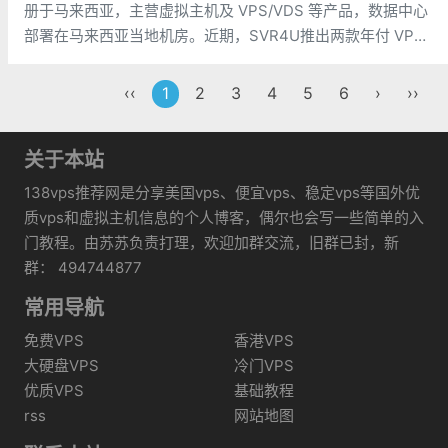
册于马来西亚，主营虚拟主机及 VPS/VDS 等产品，数据中心
部署在马来西亚当地机房。近期，SVR4U推出两款年付 VPS
促销套餐，均基于 KVM 架构，搭载英特尔至强铂金（Xeon
Platinum）处理器与 SSD 固态硬盘，并同时
‹‹
1
2
3
4
5
6
›
››
关于本站
138vps推荐网是分享美国vps、便宜vps、稳定vps等国外优
质vps和虚拟主机信息的个人博客，偶尔也会写一些简单的入
门教程。由苏苏负责打理，欢迎加群交流，旧群已封，新
群： 494744877
常用导航
免费VPS
香港VPS
大硬盘VPS
冷门VPS
优质VPS
基础教程
rss
网站地图