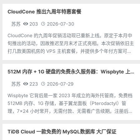
VPS的速度真相，以及到底该选谁。虚拟主机和VPS的区别虚
CloudCone 推出九周年特惠套餐
拟主机，就像你租了一个
苏苏
203
2026-07-30
CloudCone 的九周年促销活动现已重新上线。原定于本月中
旬推出的活动，因故推迟至月末才正式亮相。本次促销依旧主
打几款美国机房的 VPS 主机套餐，并提供多个年付方案可供
选择。值得注意的是，此次九周年活动中的年付套餐均部署于
DC4 机房（目测）。CPU：1个内存：1G硬盘：25G SSD流
512M 内存 + 1G 硬盘的免费永久服务器：Wispbyte 上手
量：
苏苏
223
2026-07-29
Wispbyte 它背后是一家 2023 年成立的海外托管商，免费档
512MB 内存、1G 存储，基于翼龙面板（Pterodactyl）管
理，7×24 小时常开，无需付款、无需看广告续期。注册后你
能拿到一台这样的小机器：512MB 内存 + 1GB 硬盘每个账号
限 1 台免费服务器后台是翼龙面板，
TiDB Cloud 一款免费的 MySQL数据库 大厂保证