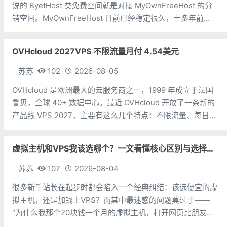
说的 ByetHost 类免费空间就是对接 MyOwnFreeHost 的分
销空间。MyOwnFreeHost 目前已经稳定很久，十多年前
ByetHost 大火，那时候还有一个叫 Youhosting 的免费主
机，苏苏当时
OVHcloud 2027VPS 不限流量月付 4.54美元
苏苏
102
2026-08-05
OVHcloud 是欧洲最大的云服务商之一，1999 年成立于法国
鲁贝，全球 40+ 数据中心。最近 OVHcloud 开放了一条新的
产品线 VPS 2027，主要有这么几个特点：不限流量、每日自
动备份（保留 24 小时）、Anti-DDoS 防护、一键升级但需要
注意的是亚太区有流量配额：孟买、新加
虚拟主机和VPS我该选哪个？一文看懂核心区别与选择指南
苏苏
107
2026-08-04
很多新手站长在起步时都会陷入一个经典纠结：该选便宜的虚
拟主机，还是加钱上VPS？而其中最迷惑的问题莫过于——
“为什么我那个20块钱一个月的虚拟主机，打开网页比朋友几
百块买的VPS还快？”今天苏苏就跟大家分析一下虚拟主机和