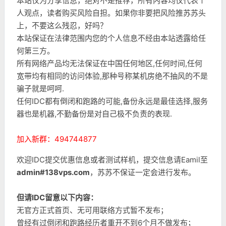
本站仅为分享信息，绝对不是推荐，所有内容均仅代表个
人观点，读者购买风险自担。如果你非要把风险推苏苏头
上，不要这么残忍，好吗？
本站保证在法律范围内您的个人信息不经由本站透露给任
何第三方。
所有网络产品均无法保证在中国任何地区,任何时间,任何
宽带均有相同的访问体验,那种号称某机房绝不抽风的不是
骗子就是呵呵.
任何IDC都有倒闭和跑路的可能,备份永远是最佳选择,服务
器也是机器,不勤备份是对自己极不负责的表现.
加入新群：494744877
欢迎IDC提交优惠信息或者测试样机，提交信息请Eamil至
admin#138vps.com
，苏苏不保证一定会进行发布。
但请IDC留意以下内容：
无官方正式首页、无可用联络方式暂不发布；
曾经有过倒闭和跑路经历者重开不到6个月不做发布；