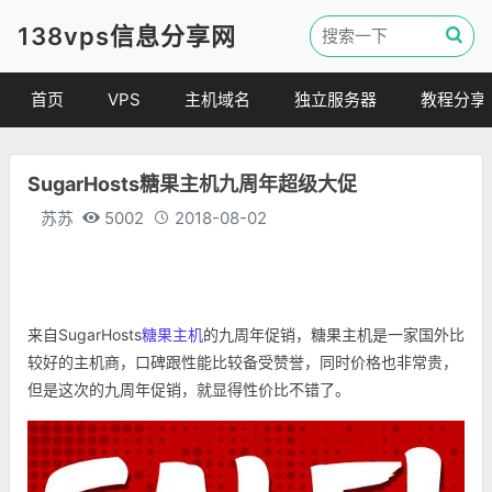
138vps信息分享网
首页
VPS
主机域名
独立服务器
教程分享
VPS优惠
域名
VPS教程
SugarHosts糖果主机九周年超级大促
便宜VPS
虚拟主机
建站教程
苏苏
5002
2018-08-02
VPS评测
linux 教程
其他教程
来自SugarHosts
糖果主机
的九周年促销，糖果主机是一家国外比
较好的主机商，口碑跟性能比较备受赞誉，同时价格也非常贵，
但是这次的九周年促销，就显得性价比不错了。