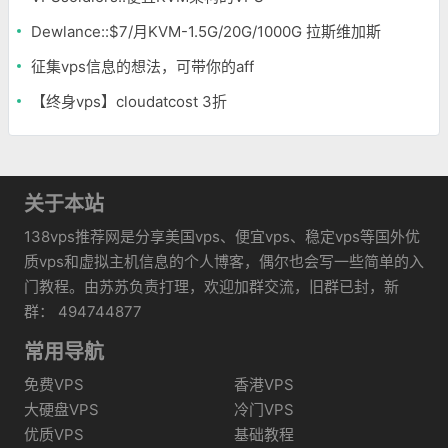
Dewlance::$7/月KVM-1.5G/20G/1000G 拉斯维加斯
征集vps信息的想法，可带你的aff
【终身vps】cloudatcost 3折
关于本站
138vps推荐网是分享美国vps、便宜vps、稳定vps等国外优
质vps和虚拟主机信息的个人博客，偶尔也会写一些简单的入
门教程。由苏苏负责打理，欢迎加群交流，旧群已封，新
群： 494744877
常用导航
免费VPS
香港VPS
大硬盘VPS
冷门VPS
优质VPS
基础教程