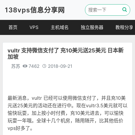
138vps信息分享网
首页
VPS
主机域名
独立服务器
教程分享
VPS优惠
域名
VPS教程
vultr 支持微信支付了 充10美元送25美元 日本新
便宜VPS
虚拟主机
建站教程
加坡
VPS评测
linux 教程
苏苏
7462
2018-09-21
其他教程
最新消息，vultr 已经可以使用微信支付了，并且充10美
元送25美元的活动还在进行中。现在vultr3.5美元就可以
愉快玩耍，加上按小时付费，充10美元进去，可以愉快
玩耍一年哦。全球十几个机房，随用随开，比其他低价
vps好多了。