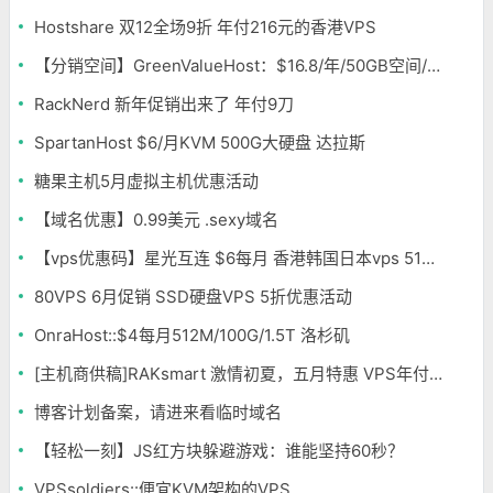
Hostshare 双12全场9折 年付216元的香港VPS
【分销空间】GreenValueHost：$16.8/年/50GB空间/75TB流量/无限独立IP/SSL/纽约
RackNerd 新年促销出来了 年付9刀
SpartanHost $6/月KVM 500G大硬盘 达拉斯
糖果主机5月虚拟主机优惠活动
【域名优惠】0.99美元 .sexy域名
【vps优惠码】星光互连 $6每月 香港韩国日本vps 512 内存
80VPS 6月促销 SSD硬盘VPS 5折优惠活动
OnraHost::$4每月512M/100G/1.5T 洛杉矶
[主机商供稿]RAKsmart 激情初夏，五月特惠 VPS年付低至163元 不限流量
博客计划备案，请进来看临时域名
【轻松一刻】JS红方块躲避游戏：谁能坚持60秒？
VPSsoldiers::便宜KVM架构的VPS