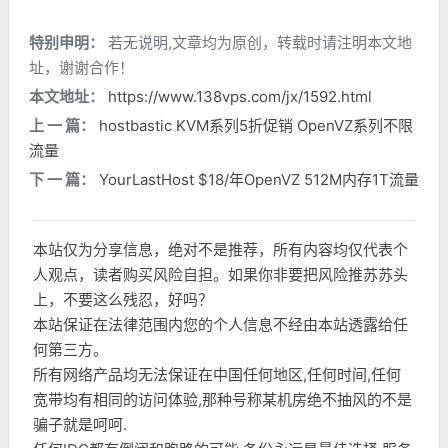
特别申明：
若无说明,文章均为原创，转载时请注明本文地
址，谢谢合作！
本文地址：
https://www.138vps.com/jx/1592.html
上 一 篇：
hostbastic KVM系列5折促销 OpenVZ系列不限
流量
下 一 篇：
YourLastHost $18/年OpenVZ 512M内存1T流量
本站仅为分享信息，绝对不是推荐，所有内容均仅代表个
人观点，读者购买风险自担。如果你非要把风险推苏苏头
上，不要这么残忍，好吗？
本站保证在法律范围内您的个人信息不经由本站透露给任
何第三方。
所有网络产品均无法保证在中国任何地区,任何时间,任何
宽带均有相同的访问体验,那种号称某机房绝不抽风的不是
骗子就是呵呵.