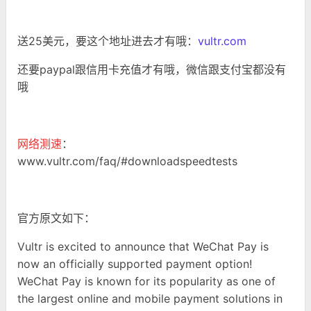
送25美元，要这个地址进去才有哦：
vultr.com
还要paypal跟信用卡充值才有哦，微信跟支付宝都没有
哦
网络测速
：
www.vultr.com/faq/#downloadspeedtests
官方原文如下：
Vultr is excited to announce that WeChat Pay is
now an officially supported payment option!
WeChat Pay is known for its popularity as one of
the largest online and mobile payment solutions in