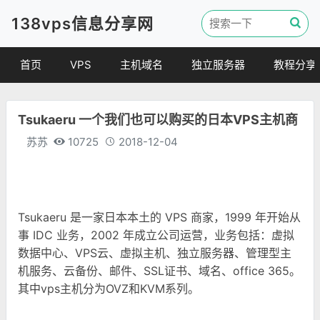
138vps信息分享网
首页
VPS
主机域名
独立服务器
教程分享
VPS优惠
域名
VPS教程
Tsukaeru 一个我们也可以购买的日本VPS主机商
便宜VPS
虚拟主机
建站教程
苏苏
10725
2018-12-04
VPS评测
linux 教程
其他教程
Tsukaeru 是一家日本本土的 VPS 商家，1999 年开始从
事 IDC 业务，2002 年成立公司运营，业务包括：虚拟
数据中心、VPS云、虚拟主机、独立服务器、管理型主
机服务、云备份、邮件、SSL证书、域名、office 365。
其中vps主机分为OVZ和KVM系列。