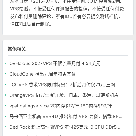
从本日起（2016-07-18）不接受任何形式的免费赞助和
VPS馈赠，不接受任何评测报告的投稿，不接受任何付费
发布和付费删除评论，所有IDC若有必要提交测试样机，
请在7日后自行删除。
其他相关
OVHcloud 2027VPS 不限流量月付 4.54美元
CloudCone 推出九周年特惠套餐
LOCVPS 香港VPS限时特惠：7折后月付仅21元 三网优化BGP线路 可选原生IP
OrangeVPS $17/年 新加坡、日本、香港、堪萨斯机房
vpshostingservice 2G内存$17/年 16G内存$99/年
马来西亚主机商 SVR4U 推出年付 VPS 套餐，搭载 EPYC/至强铂金，支持支付宝
DediRock 新上高性能VPS 年付25美元 I9 CPU DDr5内存 纽约机房