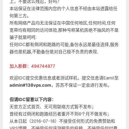
上，不要这么残忍，好吗？
本站保证在法律范围内您的个人信息不经由本站透露给任
何第三方。
所有网络产品均无法保证在中国任何地区,任何时间,任何
宽带均有相同的访问体验,那种号称某机房绝不抽风的不是
骗子就是呵呵.
任何IDC都有倒闭和跑路的可能,备份永远是最佳选择,服务
器也是机器,不勤备份是对自己极不负责的表现.
加入新群：494744877
欢迎IDC提交优惠信息或者测试样机，提交信息请Eamil至
admin#138vps.com
，苏苏不保证一定会进行发布。
但请IDC留意以下内容：
无官方正式首页、无可用联络方式暂不发布；
曾经有过倒闭和跑路经历者重开不到6个月不做发布；
从本日起（2016-07-18）不接受任何形式的免费赞助和
VPS馈赠，不接受任何评测报告的投稿，不接受任何付费