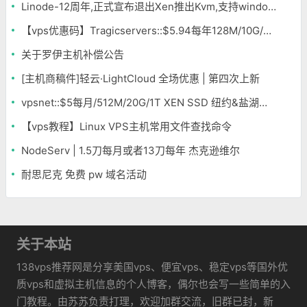
Linode-12周年,正式宣布退出Xen推出Kvm,支持windows
【vps优惠码】Tragicservers::$5.94每年128M/10G/500G OpenVZ 洛杉矶&达拉斯
关于罗伊主机补偿公告
[主机商稿件]轻云·LightCloud 全场优惠 | 第四次上新
vpsnet::$5每月/512M/20G/1T XEN SSD 纽约&盐湖城&伦敦
【vps教程】Linux VPS主机常用文件查找命令
NodeServ | 1.5刀每月或者13刀每年 杰克逊维尔
耐思尼克 免费 pw 域名活动
关于本站
138vps推荐网是分享美国vps、便宜vps、稳定vps等国外优
质vps和虚拟主机信息的个人博客，偶尔也会写一些简单的入
门教程。由苏苏负责打理，欢迎加群交流，旧群已封，新