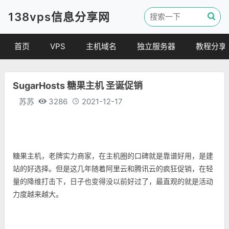
138vps信息分享网
首页
VPS
主机域名
独立服务器
教程分享
VPS优惠
域名
VPS教程
SugarHosts 糖果主机 圣诞促销
便宜VPS
虚拟主机
建站教程
苏苏
3286
2021-12-17
VPS评测
linux 教程
其他教程
糖果主机，老牌实力商家，在主机圈的口碑就是靠谱好用，是建
站的好选择。但是这几年随着阿里云和腾讯云的疯狂促销，在轻
量的降维打击下，日子也变得没以前好过了，最直观的就是活动
力度越来越大。