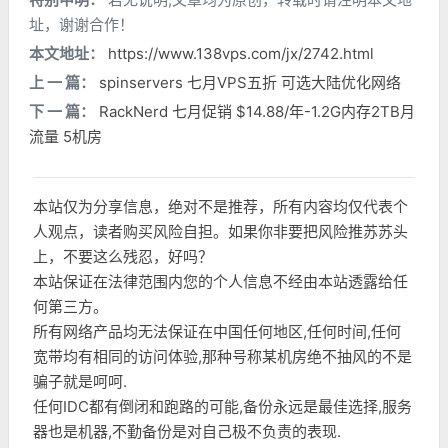
址，谢谢合作！
本文地址：
https://www.138vps.com/jx/2742.html
上 一 篇：
spinservers 七月VPS五折 可选大陆优化网络
下 一 篇：
RackNerd 七月促销 $14.88/年-1.2G内存2TB月
流量 5机房
本站仅为分享信息，绝对不是推荐，所有内容均仅代表个
人观点，读者购买风险自担。如果你非要把风险推苏苏头
上，不要这么残忍，好吗？
本站保证在法律范围内您的个人信息不经由本站透露给任
何第三方。
所有网络产品均无法保证在中国任何地区,任何时间,任何
宽带均有相同的访问体验,那种号称某机房绝不抽风的不是
骗子就是呵呵.
任何IDC都有倒闭和跑路的可能,备份永远是最佳选择,服务
器也是机器,不勤备份是对自己极不负责的表现.