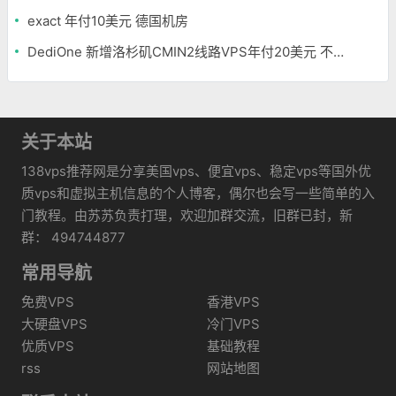
exact 年付10美元 德国机房
DediOne 新增洛杉矶CMIN2线路VPS年付20美元 不限流量
关于本站
138vps推荐网是分享美国vps、便宜vps、稳定vps等国外优
质vps和虚拟主机信息的个人博客，偶尔也会写一些简单的入
门教程。由苏苏负责打理，欢迎加群交流，旧群已封，新
群： 494744877
常用导航
免费VPS
香港VPS
大硬盘VPS
冷门VPS
优质VPS
基础教程
rss
网站地图