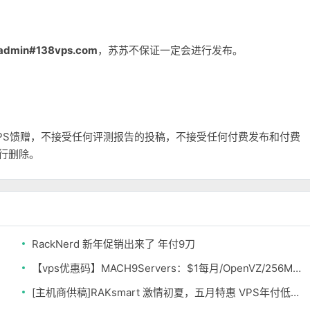
admin#138vps.com
，苏苏不保证一定会进行发布。
和VPS馈赠，不接受任何评测报告的投稿，不接受任何付费发布和付费
自行删除。
RackNerd 新年促销出来了 年付9刀
【vps优惠码】MACH9Servers：$1每月/OpenVZ/256MB/10G SSD/2TB 芝加哥&达拉斯
[主机商供稿]RAKsmart 激情初夏，五月特惠 VPS年付低至163元 不限流量