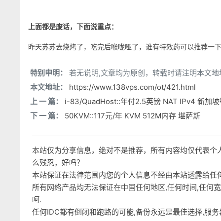
上面都是废话，下面说重点：
昨天苏苏去烧烤了，吃完后喉咙哑了，谁有特效药可以推荐一
特别申明：
若无说明,文章均为原创，转载时请注明本文地
本文地址：
https://www.138vps.com/ot/421.html
上 一 篇：
i-83/QuadHost::年付2.5英镑 NAT IPv4 新加
下 一 篇：
50KVM::117元/年 KVM 512M内存 堪萨斯
本站仅为分享信息，绝对不是推荐，所有内容均仅代表个
么残忍，好吗？
本站保证在法律范围内您的个人信息不经由本站透露给任
所有网络产品均无法保证在中国任何地区,任何时间,任何
呵.
任何IDC都有倒闭和跑路的可能,备份永远是最佳选择,服