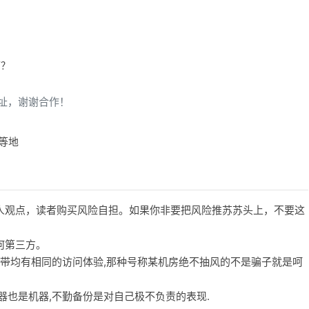
下？
址，谢谢合作！
坡等地
人观点，读者购买风险自担。如果你非要把风险推苏苏头上，不要这
何第三方。
宽带均有相同的访问体验,那种号称某机房绝不抽风的不是骗子就是呵
务器也是机器,不勤备份是对自己极不负责的表现.