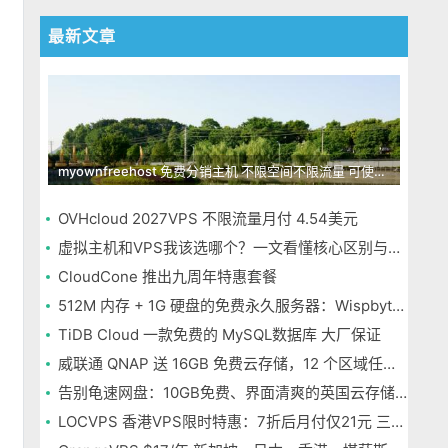
最新文章
myownfreehost 免费分销主机 不限空间不限流量 可使用免费域名申请
OVHcloud 2027VPS 不限流量月付 4.54美元
虚拟主机和VPS我该选哪个？一文看懂核心区别与选择指南
CloudCone 推出九周年特惠套餐
512M 内存 + 1G 硬盘的免费永久服务器：Wispbyte 上手
TiDB Cloud 一款免费的 MySQL数据库 大厂保证
威联通 QNAP 送 16GB 免费云存储，12 个区域任选，邮箱注册即可
告别龟速网盘：10GB免费、界面清爽的英国云存储Icedrive体验
LOCVPS 香港VPS限时特惠：7折后月付仅21元 三网优化BGP线路 可选原生IP