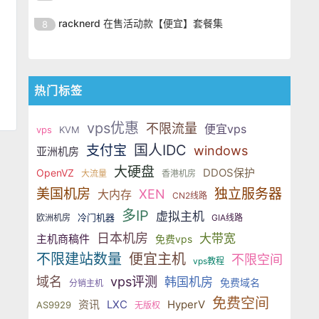
SSD 固态硬盘，主要分为亚洲和美
的海外主机服务商，主营 VPS /
美元，美国
港、新加坡、日本、美国堪萨斯与
于 KVM 虚拟化架构，配备 NVMe
OrangeVPS 是一家成立于2023年
国两大系列。亚洲 VPS 月付低至 6
VDS 业务，数据中心覆盖中国香
racknerd 在售活动款【便宜】套餐集
8
洛杉矶等多个地区。其 VPS 产品基
SSD 固态硬盘，主要分为亚洲和美
的海外主机服务商，主营 VPS /
美元，美国
港、新加坡、日本、美国堪萨斯与
于 KVM 虚拟化架构，配备 NVMe
OrangeVPS 是一家成立于2023年
国两大系列。亚洲 VPS 月付低至 6
VDS 业务，数据中心覆盖中国香
洛杉矶等多个地区。其 VPS 产品基
SSD 固态硬盘，主要分为亚洲和美
的海外主机服务商，主营 VPS /
美元，美国
港、新加坡、日本、美国堪萨斯与
于 KVM 虚拟化架构，配备 NVMe
国两大系列。亚洲 VPS 月付低至 6
VDS 业务，数据中心覆盖中国香
洛杉矶等多个地区。其 VPS 产品基
热门标签
SSD 固态硬盘，主要分为亚洲和美
美元，美国
港、新加坡、日本、美国堪萨斯与
于 KVM 虚拟化架构，配备 NVMe
国两大系列。亚洲 VPS 月付低至 6
洛杉矶等多个地区。其 VPS 产品基
SSD 固态硬盘，主要分为亚洲和美
vps优惠
美元，美国
不限流量
便宜vps
vps
KVM
于 KVM 虚拟化架构，配备 NVMe
国两大系列。亚洲 VPS 月付低至 6
国人IDC
支付宝
windows
亚洲机房
SSD 固态硬盘，主要分为亚洲和美
美元，美国
国两大系列。亚洲 VPS 月付低至 6
大硬盘
DDOS保护
OpenVZ
大流量
香港机房
美元，美国
美国机房
独立服务器
XEN
大内存
CN2线路
多IP
虚拟主机
冷门机器
欧洲机房
GIA线路
日本机房
大带宽
主机商稿件
免费vps
不限建站数量
便宜主机
不限空间
vps教程
域名
vps评测
韩国机房
免费域名
分销主机
免费空间
资讯
LXC
HyperV
AS9929
无版权