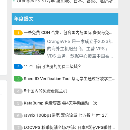
OrangeVPS $17/年 新加坡、日本、香港、堪萨斯机房
年度爆文
一些免费 CDN 合集，包含国内与国际 备案与免备案
1
OrangeVPS 是一家成立于2023年
的海外主机服务商，主营 VPS /
VDS 业务，数据中心覆盖中国香
港、新加坡、日本、美国堪萨斯与
11 个目前可注册的免费二级域名
2
洛杉矶等多个地区。其 VPS 产品基
OrangeVPS 是一家成立于2023年
于 KVM 虚拟化架构，配备 NVMe
SheerID Verification Tool 帮助学生通过谷歌学生计划免费获得 Gemini Advanced
3
的海外主机服务商，主营 VPS /
SSD 固态硬盘，主要分为亚洲和美
OrangeVPS 是一家成立于2023年
VDS 业务，数据中心覆盖中国香
5个国内的免费虚拟主机
4
国两大系列。亚洲 VPS 月付低至 6
的海外主机服务商，主营 VPS /
港、新加坡、日本、美国堪萨斯与
美元，美国
OrangeVPS 是一家成立于2023年
VDS 业务，数据中心覆盖中国香
KataBump 免费容器 每4天手动启动一次
5
洛杉矶等多个地区。其 VPS 产品基
的海外主机服务商，主营 VPS /
港、新加坡、日本、美国堪萨斯与
于 KVM 虚拟化架构，配备 NVMe
OrangeVPS 是一家成立于2023年
VDS 业务，数据中心覆盖中国香
ravnix 10Gbps带宽 双倍流量 七五折 年付12刀
6
洛杉矶等多个地区。其 VPS 产品基
SSD 固态硬盘，主要分为亚洲和美
的海外主机服务商，主营 VPS /
港、新加坡、日本、美国堪萨斯与
于 KVM 虚拟化架构，配备 NVMe
OrangeVPS 是一家成立于2023年
国两大系列。亚洲 VPS 月付低至 6
VDS 业务，数据中心覆盖中国香
LOCVPS 秋季促销全场7折起 日本/香港VPS季付63元
7
洛杉矶等多个地区。其 VPS 产品基