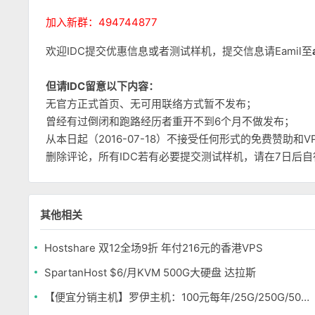
加入新群：494744877
欢迎IDC提交优惠信息或者测试样机，提交信息请Eamil至
但请IDC留意以下内容：
无官方正式首页、无可用联络方式暂不发布；
曾经有过倒闭和跑路经历者重开不到6个月不做发布；
从本日起（2016-07-18）不接受任何形式的免费赞助
删除评论，所有IDC若有必要提交测试样机，请在7日后
其他相关
Hostshare 双12全场9折 年付216元的香港VPS
SpartanHost $6/月KVM 500G大硬盘 达拉斯
【便宜分销主机】罗伊主机：100元每年/25G/250G/50用户 凤凰城/拉斯维加斯