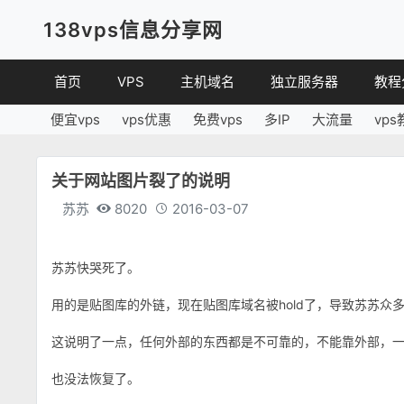
138vps信息分享网
首页
VPS
主机域名
独立服务器
教程
便宜vps
vps优惠
免费vps
多IP
大流量
vps
VPS优惠
域名
VPS
便宜VPS
虚拟主机
建站
关于网站图片裂了的说明
VPS评测
linux
苏苏
8020
2016-03-07
其他
苏苏快哭死了。
用的是贴图库的外链，现在贴图库域名被hold了，导致苏苏
这说明了一点，任何外部的东西都是不可靠的，不能靠外部，
也没法恢复了。