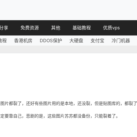
分享
免费资源
其他
基础教程
优质vps
教程
香港机房
DDOS保护
大硬盘
支付宝
冷门机器
教程
免费空间
简讯
教程
免费域名
 教程
免费VPS
教程
其他免费
众多图片都裂了，还好有些图片用的是本地，还没裂，但是贴图库的，都裂
一定要靠自己，悲剧的是，这些图片苏苏都没备份，只能裂着了。