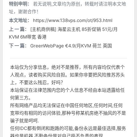
特别申明：
若无说明,文章均为原创，转载时请注明本文地
址，谢谢合作！
本文地址：
https://www.138vps.com/ot/953.html
上 一 篇：
[主机商供稿] 海星云主机 85折促销 51元/月
KVM 6M带宽 香港
下 一 篇：
GreenWebPage €4.9/月KVM 荷兰 英国
本站仅为分享信息，绝对不是推荐，所有内容均仅代表个
人观点，读者购买风险自担。如果你非要把风险推苏苏头
上，不要这么残忍，好吗？
本站保证在法律范围内您的个人信息不经由本站透露给任
何第三方。
所有网络产品均无法保证在中国任何地区,任何时间,任何
宽带均有相同的访问体验,那种号称某机房绝不抽风的不是
骗子就是呵呵.
任何IDC都有倒闭和跑路的可能,备份永远是最佳选择,服务
器也是机器,不勤备份是对自己极不负责的表现.