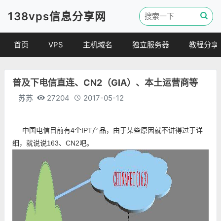
138vps信息分享网
首页
VPS
主机域名
独立服务器
教程分享
VPS优惠
域名
VPS教程
普及下电信直连、CN2（GIA）、本土运营商等
便宜VPS
虚拟主机
建站教程
苏苏
27204
2017-05-12
VPS评测
linux 教程
其他教程
中国电信目前有4个IPT产品，由于某些原因就不讲得过于详
细，就说说163、CN2吧。