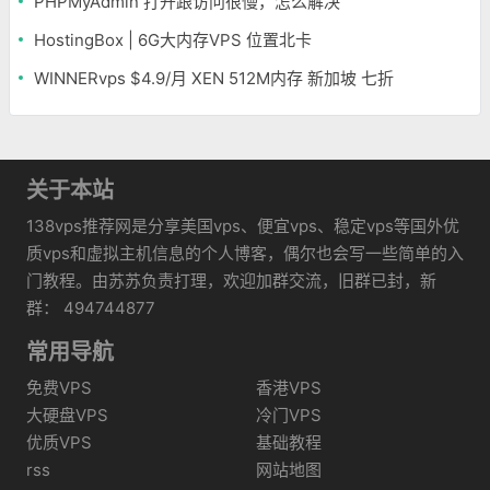
PHPMyAdmin 打开跟访问很慢，怎么解决
HostingBox | 6G大内存VPS 位置北卡
WINNERvps $4.9/月 XEN 512M内存 新加坡 七折
关于本站
138vps推荐网是分享美国vps、便宜vps、稳定vps等国外优
质vps和虚拟主机信息的个人博客，偶尔也会写一些简单的入
门教程。由苏苏负责打理，欢迎加群交流，旧群已封，新
群： 494744877
常用导航
免费VPS
香港VPS
大硬盘VPS
冷门VPS
优质VPS
基础教程
rss
网站地图