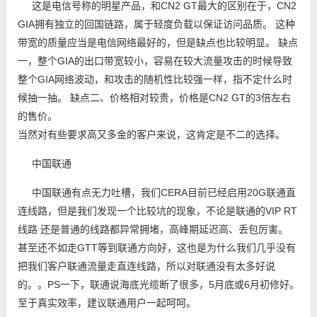
这是电信号称的明星产品，和CN2 GT最大的区别在于，CN2
GIA拥有独立的回国链路，属于轻度负载以保证访问品质。 这种
带宽的质量应当是电信网络最好的，但是缺点也比较明显。 缺点
一，整个GIA的出口带宽较小，容易在较大流量攻击的时候导致
整个GIA网络波动，和攻击的随机性比较强一样，指不定什么时
候抽一抽。 缺点二、价格相对较贵，价格是CN2 GT的3倍左右
的售价。
当然对有些要求高又多金的客户来说，这肯定是不二的选择。
中国联通
中国联通有点无力吐槽，我们CERA目前已经启用20G联通直
连线路，但是我们发现一个比较坑的现象，不论是联通的VIP RT
线路 还是普通的线路都异常拥堵，高峰期延迟高、丢包厉害。
甚至还不如走GTT等到联通方向好，这也是为什么我们几乎没有
把我们客户联通流量走直连线路，所以对联通没有太多好说
的。。PS一下，联通说海底光缆断了很多，5月底或6月初修好。
至于真实效率，建议联通用户一起呵呵。