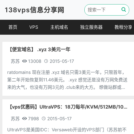
138vps信息分享网
首页
VPS
主机域名
独立服务器
教程分享
VPS优惠
域名
VPS教程
【便宜域名】 .xyz 3美元一年
便宜VPS
虚拟主机
建站教程
VPS评测
linux 教程
苏苏
13008
2015-05-17
其他教程
ratdomains 现在注册 .xyz 域名只需3美元一年，只限首年，
第二年开始恢复到11.46美元。 .xyz 感觉还是没有万网免费送
来的大气，也没有万网3元的 .club来的大方。 想做站群或垃
圾站的朋友可以关注一下。 地址：http://ratdom
【vps优惠码】UltraVPS：18刀每年/KVM/512MB/10G/1TB/2IP 多机房
苏苏
7998
2015-05-17
UltraVPS是美国IDC：Versaweb开设的VPS部门（苏苏前不