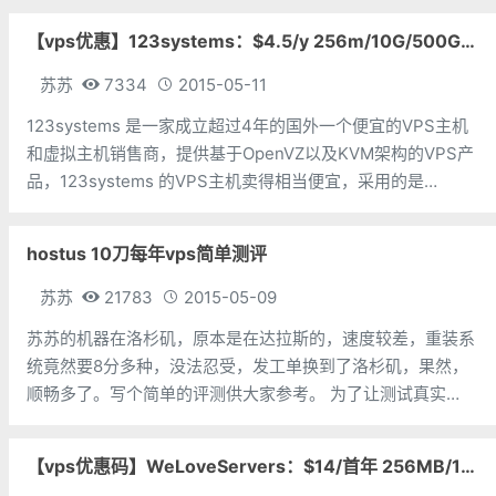
【vps优惠】123systems：$4.5/y 256m/10G/500G/Openvz 多机房
苏苏
7334
2015-05-11
123systems 是一家成立超过4年的国外一个便宜的VPS主机
和虚拟主机销售商，提供基于OpenVZ以及KVM架构的VPS产
品，123systems 的VPS主机卖得相当便宜，采用的是
WHMCS+SolusVM 主机控制面板，购买和使用过程与其它的
便宜 VPS 主机是一样的。目前正在进行
hostus 10刀每年vps简单测评
苏苏
21783
2015-05-09
苏苏的机器在洛杉矶，原本是在达拉斯的，速度较差，重装系
统竟然要8分多种，没法忍受，发工单换到了洛杉矶，果然，
顺畅多了。写个简单的评测供大家参考。 为了让测试真实
些，苏苏选的是晚上10左右开始。首先是重装系统，重装果然
快多了，大概10秒就完成。裸机内存占用还是比较低的。
【vps优惠码】WeLoveServers：$14/首年 256MB/10G/SSD/500GB OpenVZ 洛杉矶