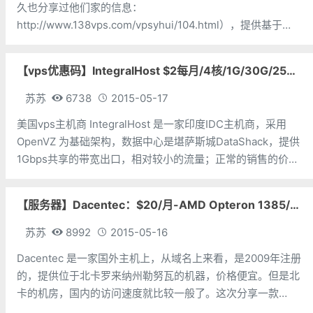
久也分享过他们家的信息：
http://www.138vps.com/vpsyhui/104.html），提供基于
KVM架构的VPS产品，采用纯SSD磁盘组RAID10，数据中心
就是Versaweb自己卖的拉斯维加斯和西雅图。
【vps优惠码】IntegralHost $2每月/4核/1G/30G/250G 堪萨斯
苏苏
6738
2015-05-17
美国vps主机商 IntegralHost 是一家印度IDC主机商，采用
OpenVZ 为基础架构，数据中心是堪萨斯城DataShack，提供
1Gbps共享的带宽出口，相对较小的流量；正常的销售的价格
较贵，性价比不高。但是使用了优惠码后，苏苏觉得性价比还
是可以接受的。 前 Int
【服务器】Dacentec：$20/月-AMD Opteron 1385/8GB/2TB*2/10TB 北卡
苏苏
8992
2015-05-16
Dacentec 是一家国外主机上，从域名上来看，是2009年注册
的，提供位于北卡罗来纳州勒努瓦的机器，价格便宜。但是北
卡的机房，国内的访问速度就比较一般了。这次分享一款
Dacentec 的便宜服务器，月付只需20美元。 我们一起来看看