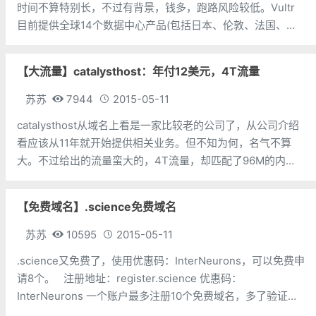
时间不算特别长，不过有背景，钱多，跑路风险较低。Vultr
目前提供全球14个数据中心产品(包括日本、伦敦、法国、德
国、西雅图、达拉斯、洛杉矶、芝加哥等)，基于KVM架构，
全部采用SSD硬盘，主机商支持按小时或者按月付费。
【大流量】catalysthost：年付12美元，4T流量
苏苏
7944
2015-05-11
catalysthost从域名上看是一家比较老的公司了，从公司介绍
看应该从11年就开始提供相关业务。但不知为何，名气不算
大。不过给出的流量蛮大的，4T流量，却匹配了96M的内
存，很明显是X墙专用啊。提供达拉斯跟西雅图两地机房。 我
们一起来看看这款年付12没有的vps
【免费域名】.science免费域名
苏苏
10595
2015-05-11
.science又免费了，使用优惠码：InterNeurons，可以免费申
请8个。 注册地址：register.science 优惠码：
InterNeurons 一个账户最多注册10个免费域名，多了验证码
就无法使用。