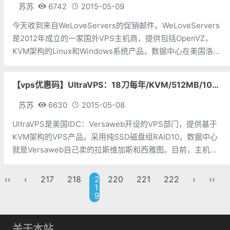
苏苏
6742
2015-05-09
今天收到来自WeLoveServers的促销邮件。WeLoveServers
是2012年成立的一家国外VPS主机商，提供包括OpenVZ，
KVM架构的Linux和Windows系统产品，数据中心在美国洛杉
矶、纽约和达拉斯等。目前，主机商上线了SSD磁盘系列产
品，暂时只有洛杉矶机房的OpenVZ
【vps优惠码】UltraVPS：18刀每年/KVM/512MB/10G/1TB/2IP 多机房
苏苏
6630
2015-05-08
UltraVPS是美国IDC：Versaweb开设的VPS部门，提供基于
KVM架构的VPS产品，采用纯SSD磁盘组RAID10，数据中心
就是Versaweb自己卖的拉斯维加斯和西雅图。目前，主机商
提供了一个优惠码，优惠后最低512M套餐年付仅18美元。 我
们以512M套餐为例
‹‹
‹
217
218
2
220
221
222
›
››
1
9
关于本站