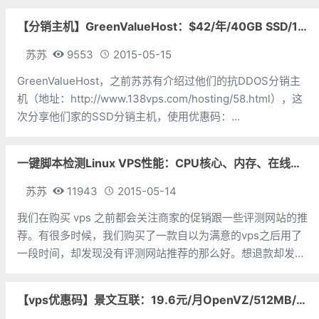
配置： CPU
【分销主机】GreenValueHost：$42/年/40GB SSD/1000GB/独立IP/无限SSL 多机房
苏苏
9553
2015-05-15
GreenValueHost，之前苏苏有介绍过他们的抗DDOS分销主
机（地址：http://www.138vps.com/hosting/58.html），这
次分享他们家的SSD分销主机，使用优惠码：
65OFFANDUPGRADE后，相当超值。还有新加坡机房，ping
值 50 左右。相当超值
一键脚本检测Linux VPS性能：CPU核心、内存、在线时间、下载速度
苏苏
11943
2015-05-14
我们在购买 vps 之前都会关注商家的促销跟一些评测网站的推
荐。有很多时候，我们购买了一款自以为满意的vps之后用了
一段时间，却发现没有评测网站推荐的那么好。想退款却发现
已经过了退款期了。只好将就用下去。如果我们拿到 vps 后先
对 vps 进行测试，就可以减少这种事情的发生。
【vps优惠码】景文互联：19.6元/月OpenVZ/512MB/30GB/1000GB 三机房