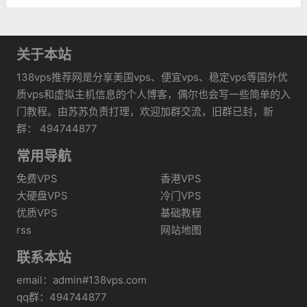
关于本站
138vps推荐网是分享美国vps、便宜vps、稳定vps等国外优
质vps和虚拟主机信息的个人博客，偶尔也会写一些简单的入
门教程。由苏苏负责打理，欢迎加群交流，旧群已封，新
群： 494744877
常用导航
免费VPS
香港VPS
大硬盘VPS
冷门VPS
优质VPS
基础教程
rss
网站地图
联系本站
email：admin#138vps.com
qq群：494744877