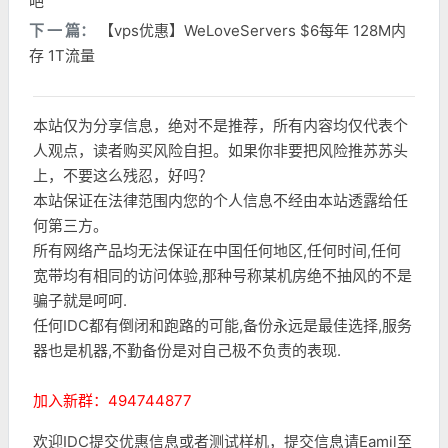
吧
下 一 篇：
【vps优惠】WeLoveServers $6每年 128M内
存 1T流量
本站仅为分享信息，绝对不是推荐，所有内容均仅代表个
人观点，读者购买风险自担。如果你非要把风险推苏苏头
上，不要这么残忍，好吗？
本站保证在法律范围内您的个人信息不经由本站透露给任
何第三方。
所有网络产品均无法保证在中国任何地区,任何时间,任何
宽带均有相同的访问体验,那种号称某机房绝不抽风的不是
骗子就是呵呵.
任何IDC都有倒闭和跑路的可能,备份永远是最佳选择,服务
器也是机器,不勤备份是对自己极不负责的表现.
加入新群：494744877
欢迎IDC提交优惠信息或者测试样机，提交信息请Eamil至