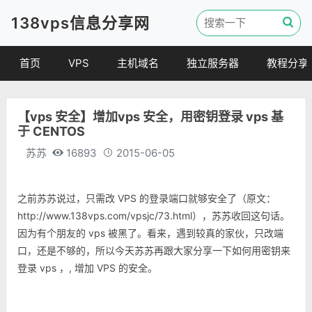
138vps信息分享网
首页
VPS
主机域名
独立服务器
教程分享
VPS优惠
域名
VPS教程
【vps 安全】增加vps 安全，用密钥登录 vps 基
便宜VPS
虚拟主机
建站教程
于 CENTOS
VPS评测
linux 教程
苏苏
16893
2015-06-05
其他教程
之前苏苏说过，只需改 VPS 的登录端口就够安全了（原文：
http://www.138vps.com/vpsjc/73.html），苏苏收回这句话。
因为有个朋友的 vps 被黑了。看来，遇到较真的家伙，只改端
口，还是不够的，所以今天苏苏再跟大家分享一下如何用密钥来
登录 vps ，
, 增加 VPS 的安全。