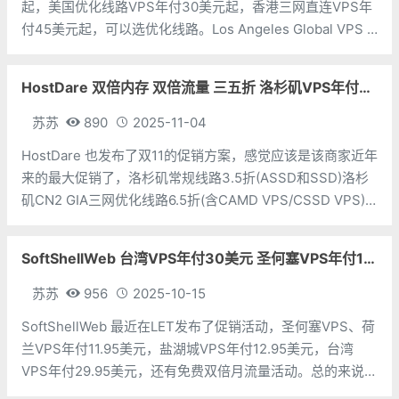
起，美国优化线路VPS年付30美元起，香港三网直连VPS年
付45美元起，可以选优化线路。Los Angeles Global VPS –
国际线路CPU：1个内存：1G硬盘：20G流量：2T带宽：
1Gbps价格：$15/年地址
HostDare 双倍内存 双倍流量 三五折 洛杉矶VPS年付9.1美元
苏苏
890
2025-11-04
HostDare 也发布了双11的促销方案，感觉应该是该商家近年
来的最大促销了，洛杉矶常规线路3.5折(ASSD和SSD)洛杉
矶CN2 GIA三网优化线路6.5折(含CAMD VPS/CSSD VPS)
日本VPS/保加利亚VPS主机7.5折另外， ASSD(洛杉矶AMD
EPYC常规线路)/SSD和
SoftShellWeb 台湾VPS年付30美元 圣何塞VPS年付12美元 双倍流量
苏苏
956
2025-10-15
SoftShellWeb 最近在LET发布了促销活动，圣何塞VPS、荷
兰VPS年付11.95美元，盐湖城VPS年付12.95美元，台湾
VPS年付29.95美元，还有免费双倍月流量活动。总的来说，
年付十二三美元还是挺有吸引力的。免费双倍流量需在LET