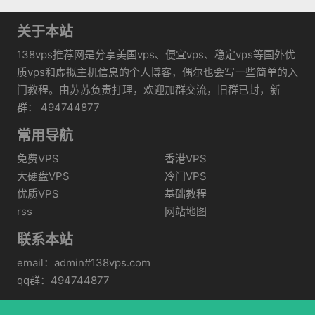
关于本站
138vps推荐网是分享美国vps、便宜vps、稳定vps等国外优
质vps和虚拟主机信息的个人博客，偶尔也会写一些简单的入
门教程。由苏苏负责打理，欢迎加群交流，旧群已封，新
群： 494744877
常用导航
免费VPS
香港VPS
大硬盘VPS
冷门VPS
优质VPS
基础教程
rss
网站地图
联系本站
email：admin#138vps.com
qq群：494744877