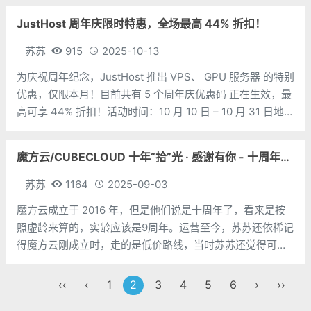
回复：https://lowendtalk.com/
JustHost 周年庆限时特惠，全场最高 44% 折扣！
苏苏
915
2025-10-13
为庆祝周年纪念，JustHost 推出 VPS、 GPU 服务器 的特别
优惠，仅限本月！目前共有 5 个周年庆优惠码 正在生效，最
高可享 44% 折扣！活动时间：10 月 10 日 – 10 月 31 日地
址：https://www.138vps.com/?tourl=723VPS 专属优惠
（按地区
魔方云/CUBECLOUD 十年“拾”光 · 感谢有你 - 十周年特别活动
苏苏
1164
2025-09-03
魔方云成立于 2016 年，但是他们说是十周年了，看来是按
照虚龄来算的，实龄应该是9周年。运营至今，苏苏还依稀记
得魔方云刚成立时，走的是低价路线，当时苏苏还觉得可能
运营不了多久，不曾想官方很快就改了运营策略，开始走高
价路线，机器性能也慢慢上来了，不知不觉都运营了十年
‹‹
‹
1
2
3
4
5
6
›
››
了，这脸打的还是比较实在的。十周年