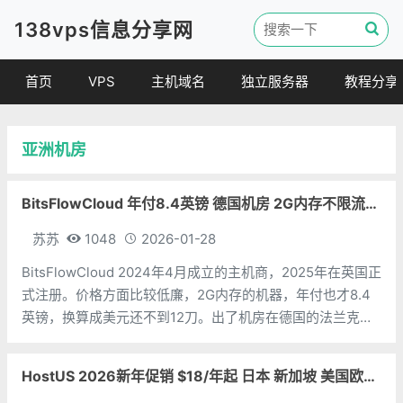
138vps信息分享网
首页
VPS
主机域名
独立服务器
教程分享
VPS优惠
域名
VPS教程
亚洲机房
便宜VPS
虚拟主机
建站教程
VPS评测
linux 教程
BitsFlowCloud 年付8.4英镑 德国机房 2G内存不限流量 香港机房年付12镑
其他教程
苏苏
1048
2026-01-28
BitsFlowCloud 2024年4月成立的主机商，2025年在英国正
式注册。价格方面比较低廉，2G内存的机器，年付也才8.4
英镑，换算成美元还不到12刀。出了机房在德国的法兰克福
貌似比较远外。但是他们说高端机还有中国优化网络。需要
注意的是，不能用来作邮件服务器，几乎所有商家都是这样
HostUS 2026新年促销 $18/年起 日本 新加坡 美国欧洲 澳大利亚等
规定的；比较