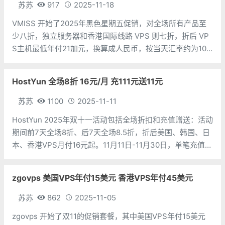
苏苏
917
2025-11-18
VMISS 开始了2025年黑色星期五促销，对全场所有产品至
少八折，独立服务器和香港国际线路 VPS 则七折，折后 VP
S主机最低年付21加元，换算成人民币，按当天汇率约为106
元。香港VPS – 国际线路CPU：1个内存：1G硬盘：10G流
量：1T带宽：500Mbps虚拟架构：KVM价格：21加
HostYun 全场8折 16元/月 充111元送11元
苏苏
1100
2025-11-11
HostYun 2025年双十一活动包括全场折扣和充值赠送：活动
期间前7天全场8折、后7天全场8.5折，折后美国、韩国、日
本、香港VPS月付16元起。11月11日-11月30日，单笔充值满
111元赠送11元(每个用户限1次)，充值后发工单申请赠送。香
港CLD-RaidCPU：1个内存：1G硬盘：10
zgovps 美国VPS年付15美元 香港VPS年付45美元
苏苏
862
2025-11-05
zgovps 开始了双11的促销套餐，其中美国VPS年付15美元