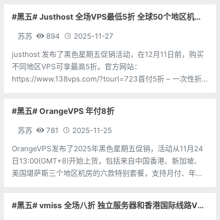
CPU：2个内存：6G硬盘：45G带宽：50Mbps流量：500G
#黑五# Justhost 全场VPS最低5折 全球50个地区机房 不限流量
价
苏苏
894
2025-11-27
justhost 发布了黑色星期五促销活动，在12月11日前，购买
不同地区VPS可享最高5折。官方网站：
https://www.138vps.com/?tourl=723首付5折 – 一次性折
扣莫斯科/新西伯利亚机房 优惠码：BLACKNEW50 （可选
机房MOW
#黑五# OrangeVPS 年付8折
苏苏
781
2025-11-25
OrangeVPS发布了2025年黑色星期五促销，活动从11月24
日13:00(GMT+8)开始上货，包括来自中国香港、新加坡、
美国堪萨斯三个地区机房的六款特别套餐，支持月付、年
付，其中月付优惠5%、年付优惠20%。支持使用支付宝、
PayPal或者信用卡付款。优惠后美国VPS月付2.4美元起，
#黑五# vmiss 全场八折 独立服务器和香港国际线路VPS七折 香港VPS年付106元
新加坡