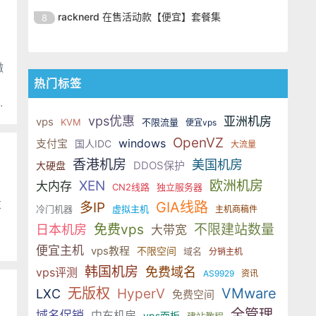
款
OpenVZ 架构的产品，分别开设在
Xensystem 管理面板，支持
Hostshare(主机分享组织)是成立于
期间主机商发布了新的优惠，最低
的 IDC 组织，提供基于 XEN 和
racknerd 在售活动款【便宜】套餐集
8
不同平台，其中 XEN 架构采用
windows 或者 linux 系统。双十一
2008年的以主打廉价优质主机为目
款
OpenVZ 架构的产品，分别开设在
Xensystem 管理面板，支持
Hostshare(主机分享组织)是成立于
期间主机商发布了新的优惠，最低
的 IDC 组织，提供基于 XEN 和
不同平台，其中 XEN 架构采用
windows 或者 linux 系统。双十一
2008年的以主打廉价优质主机为目
款
OpenVZ 架构的产品，分别开设在
傲
Xensystem 管理面板，支持
期间主机商发布了新的优惠，最低
的 IDC 组织，提供基于 XEN 和
不同平台，其中 XEN 架构采用
热门标签
windows 或者 linux 系统。双十一
款
OpenVZ 架构的产品，分别开设在
Xensystem 管理面板，支持
心
期间主机商发布了新的优惠，最低
不同平台，其中 XEN 架构采用
windows 或者 linux 系统。双十一
vps优惠
款
亚洲机房
vps
KVM
不限流量
便宜vps
Xensystem 管理面板，支持
期间主机商发布了新的优惠，最低
OpenVZ
windows
支付宝
国人IDC
windows 或者 linux 系统。双十一
大流量
款
期间主机商发布了新的优惠，最低
香港机房
美国机房
DDOS保护
大硬盘
款
XEN
欧洲机房
大内存
CN2线路
独立服务器
过
GIA线路
多IP
冷门机器
虚拟主机
主机商稿件
免费vps
不限建站数量
日本机房
大带宽
便宜主机
vps教程
不限空间
域名
分销主机
韩国机房
免费域名
vps评测
AS9929
资讯
无版权
VMware
HyperV
LXC
免费空间
全管理
域名促销
中东机房
vps面板