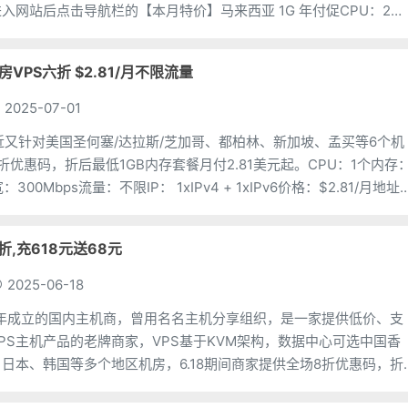
入网站后点击导航栏的【本月特价】马来西亚 1G 年付促CPU：2个
20G流量：不限带宽：20M
个机房VPS六折 $2.81/月不限流量
2025-07-01
asia 最近又针对美国圣何塞/达拉斯/芝加哥、都柏林、新加坡、孟买等6个机
折优惠码，折后最低1GB内存套餐月付2.81美元起。CPU：1个内存
300Mbps流量：不限IP： 1xIPv4 + 1xIPv6价格：$2.81/月地址
8折,充618元送68元
2025-06-18
2008年成立的国内主机商，曾用名名主机分享组织，是一家提供低价、支
PS主机产品的老牌商家，VPS基于KVM架构，数据中心可选中国香
日本、韩国等多个地区机房，6.18期间商家提供全场8折优惠码，折
付14.4元起，香港VPS低至16元/