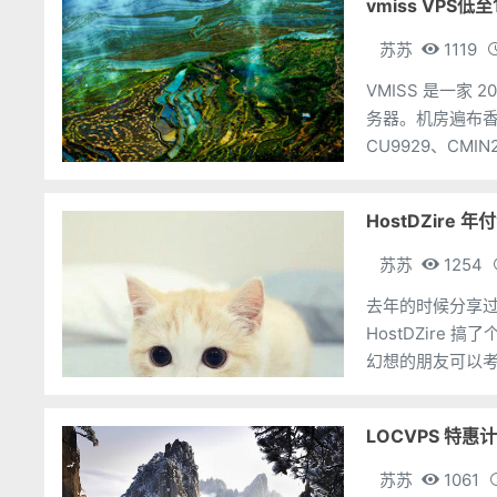
vmiss VPS低
苏苏
1119
VMISS 是一家
务器。机房遍布香
CU9929、C
VPS 最低仅需 27
HostDZire 年
苏苏
1254
去年的时候分享过 
HostDZire
幻想的朋友可以
己。印度那地方，
LOCVPS 特惠
苏苏
1061