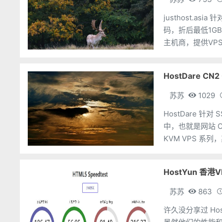
justhost.
码，折后最低1GB内
主机商，提供VP
房/自助更换IP等
HostDare C
苏苏
1029
HostDare 
中，也就是网站 Chea
KVM VPS 系列
HostYun 香港
苏苏
863
许久没分享过 Ho