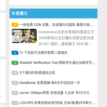
年度爆文
一些免费 CDN 合集，包含国内与国际 备案与免备案
1
Hostshare(主机分享组织)是成立于
2008年的以主打廉价优质主机为目
：
的 IDC 组织，提供基于 XEN 和
：
OpenVZ 架构的产品，分别开设在
11 个目前可注册的免费二级域名
2
不同平台，其中 XEN 架构采用
Hostshare(主机分享组织)是成立于
Xensystem 管理面板，支持
SheerID Verification Tool 帮助学生通过谷歌学生计划免费获得 Gemini Advanced
3
2008年的以主打廉价优质主机为目
windows 或者 linux 系统。双十一
Hostshare(主机分享组织)是成立于
的 IDC 组织，提供基于 XEN 和
5个国内的免费虚拟主机
4
期间主机商发布了新的优惠，最低
2008年的以主打廉价优质主机为目
OpenVZ 架构的产品，分别开设在
款
Hostshare(主机分享组织)是成立于
的 IDC 组织，提供基于 XEN 和
KataBump 免费容器 每4天手动启动一次
5
不同平台，其中 XEN 架构采用
2008年的以主打廉价优质主机为目
OpenVZ 架构的产品，分别开设在
Xensystem 管理面板，支持
Hostshare(主机分享组织)是成立于
的 IDC 组织，提供基于 XEN 和
ravnix 10Gbps带宽 双倍流量 七五折 年付12刀
6
不同平台，其中 XEN 架构采用
windows 或者 linux 系统。双十一
2008年的以主打廉价优质主机为目
OpenVZ 架构的产品，分别开设在
Xensystem 管理面板，支持
Hostshare(主机分享组织)是成立于
期间主机商发布了新的优惠，最低
的 IDC 组织，提供基于 XEN 和
LOCVPS 秋季促销全场7折起 日本/香港VPS季付63元
7
不同平台，其中 XEN 架构采用
windows 或者 linux 系统。双十一
2008年的以主打廉价优质主机为目