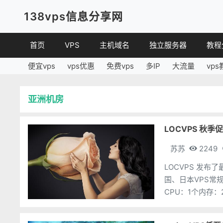
138vps信息分享网
首页
VPS
主机域名
独立服务器
教程
便宜vps
vps优惠
免费vps
多IP
大流量
vps
VPS优惠
域名
VPS
便宜VPS
虚拟主机
建站
亚洲机房
VPS评测
linux
其他
LOCVPS 秋季
苏苏
2249
LOCVPS 发
国、日本VPS常规
CPU：1个内存：
https://www.138