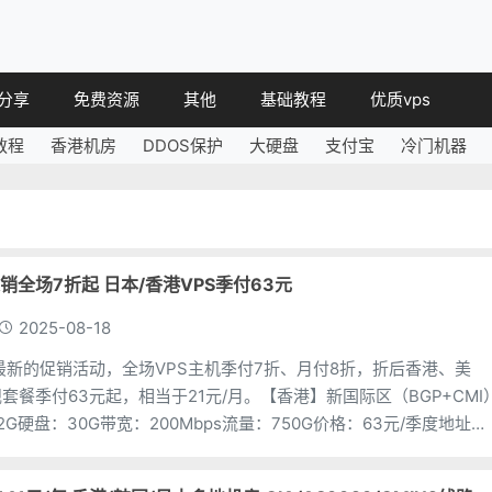
分享
免费资源
其他
基础教程
优质vps
教程
香港机房
DDOS保护
大硬盘
支付宝
冷门机器
教程
免费空间
简讯
教程
免费域名
 教程
免费VPS
教程
其他免费
促销全场7折起 日本/香港VPS季付63元
2025-08-18
布了最新的促销活动，全场VPS主机季付7折、月付8折，折后香港、美
套餐季付63元起，相当于21元/月。【香港】新国际区（BGP+CMI
2G硬盘：30G带宽：200Mbps流量：750G价格：63元/季度地址：
vps.