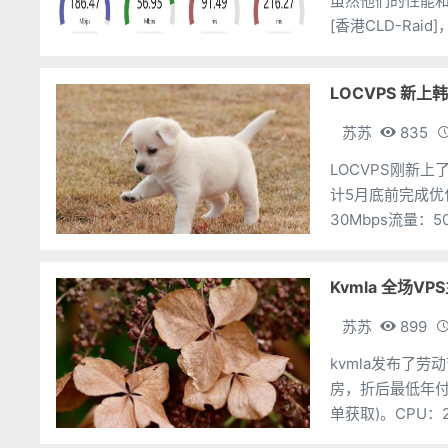
虽然他们的性能
[香港CLD-Ra
年付的话还能83折
LOCVPS 新上韩
苏苏
835
LOCVPS刚新上
计5月底前完成优化
30Mbps流量：50
tourl=17CPU
Kvmla 全场VP
苏苏
899
kvmla发布了
房，折后最低年付
单获取)。CPU：
https://www.138