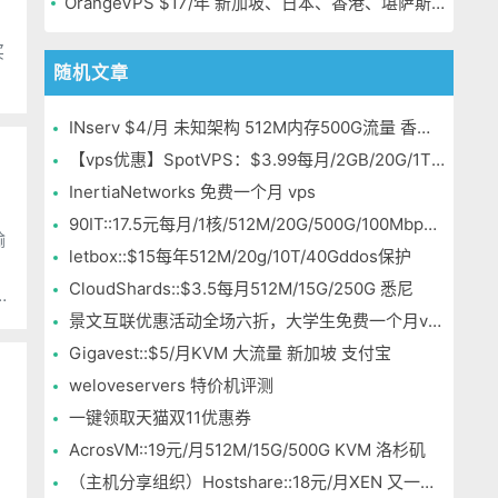
OrangeVPS $17/年 新加坡、日本、香港、堪萨斯机房
买
随机文章
个
INserv $4/月 未知架构 512M内存500G流量 香港&马来西亚便宜VPS
【vps优惠】SpotVPS：$3.99每月/2GB/20G/1T OpenVZ
InertiaNetworks 免费一个月 vps
90IT::17.5元每月/1核/512M/20G/500G/100Mbps KVM 洛杉矶
输
letbox::$15每年512M/20g/10T/40Gddos保护
CloudShards::$3.5每月512M/15G/250G 悉尼
景文互联优惠活动全场六折，大学生免费一个月vps
Gigavest::$5/月KVM 大流量 新加坡 支付宝
weloveservers 特价机评测
一键领取天猫双11优惠券
AcrosVM::19元/月512M/15G/500G KVM 洛杉矶
（主机分享组织）Hostshare::18元/月XEN 又一个双11促销