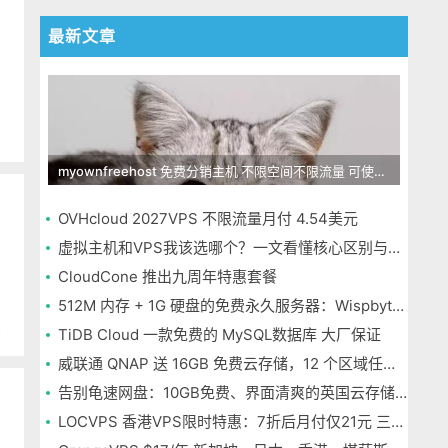
最新文章
myownfreehost 免费分销主机 不限空间不限流量 可使用免费域名申请
OVHcloud 2027VPS 不限流量月付 4.54美元
虚拟主机和VPS我该选哪个？一文看懂核心区别与选择指南
CloudCone 推出九周年特惠套餐
512M 内存 + 1G 硬盘的免费永久服务器：Wispbyte 上手
自
TiDB Cloud 一款免费的 MySQL数据库 大厂保证
威联通 QNAP 送 16GB 免费云存储，12 个区域任选，邮箱注册即可
告别龟速网盘：10GB免费、界面清爽的英国云存储Icedrive体验
LOCVPS 香港VPS限时特惠：7折后月付仅21元 三网优化BGP线路 可选原生IP