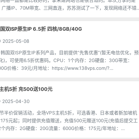
和网络一直都是比较好的，拿来建网站也是很合适的。本次分享的是
id]，广播IP、70M带宽、三网直连，苏苏测试了一下，发现网络还不错
CPU：1个内存：102
国双ISP原生IP 6.5折 四核/8GB/40G
2025-05-08
了韩国双ISP原生IP系列产品，目前提供“先售优惠”(暂无电信优化，预
)，可使用6.5折优惠码。CPU：1个内存：2G硬盘：30G带宽：
0G价格：39元/月地址：https://www.138vps.com/?
：2个内存
S主机5折 充500送100元
2025-04-30
劳动节半价促销活动，全场VPS主机5折，可选香港、日本或者新加坡机
175元起；同时提供充值赠送，充值500元赠送100元(充值后提交工
2个内存：2G硬盘：20G流量：600G价格：175元/年地址：
vps.com/?to