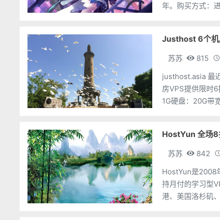
年。购买方式：进
内存：2G硬盘：
Justhost 6
苏苏
815
justhost.
房VPS提供限时6
1G硬盘：20G带宽：
http
HostYun 全场
苏苏
842
HostYun是
持月付的学习型V
港、美国洛杉矶、
后韩国VPS最低月