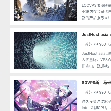
LOCVPS限期
4GB内存套餐优
新的产品服务 =》
内存：4G硬盘：3
JustHost.as
苏苏
903
JustHost.a
入优惠码：VPSW
旧金山，新加坡，
1G硬盘：20G带
80VPS新上马
苏苏
990
许久没关注过80
Intel 金牌C