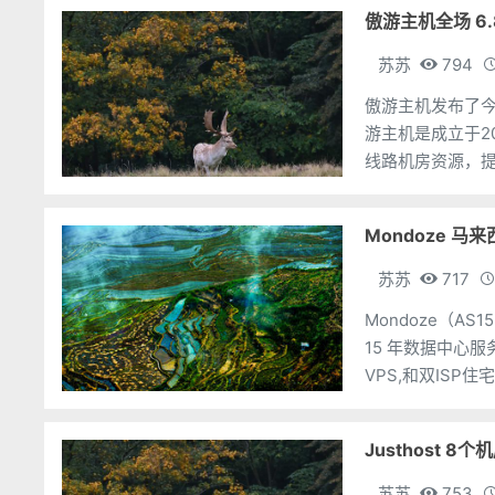
傲游主机全场 6.
苏苏
794
傲游主机发布了今年
游主机是成立于2
线路机房资源，提
可选中国香港、
Mondoze 马来
苏苏
717
Mondoze（A
15 年数据中心服务
VPS,和双ISP住
台，
Justhost 8
苏苏
753