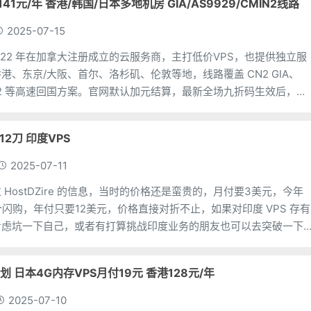
至141元/年 香港/韩国/日本多地机房 GIA/AS9929/CMIN2线路
2025-07-15
 2022 年在加拿大注册成立的云服务商，主打低价VPS，也提供独立服
港、东京/大阪、首尔、洛杉矶、伦敦等地，线路覆盖 CN2 GIA、
MIN2 等高速回国方案。官网默认加元结算，最新全场九折码生效后，
 加元/年（≈￥141/年
付12刀 印度VPS
2025-07-11
HostDZire 的信息，当时的价格还是蛮贵的，月付要3美元，今年
 搞了个闪购，年付只要12美元，价格直接对折不止，如果对印度 VPS 存有
考虑坑一下自己，或者有打算挑战印度业务的朋友也可以去突破一下
有的钱还是挺好赚的。CPU：
计划 日本4G内存VPS月付19元 香港128元/年
2025-07-10