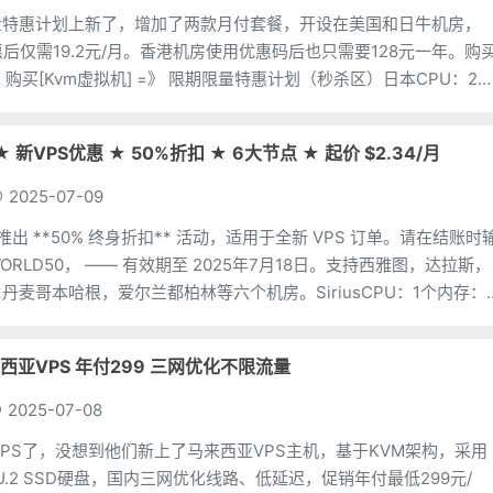
限量特惠计划上新了，增加了两款月付套餐，开设在美国和日牛机房，
惠后仅需19.2元/月。香港机房使用优惠码后也只需要128元一年。购
 购买[Kvm虚拟机] =》 限期限量特惠计划（秒杀区）日本CPU：2
0G带宽：150Mbps流量
ia ★ 新VPS优惠 ★ 50%折扣 ★ 6大节点 ★ 起价 $2.34/月
2025-07-09
sia 现推出 **50% 终身折扣** 活动，适用于全新 VPS 订单。请在结账时
ORLD50， —— 有效期至 2025年7月18日。支持西雅图，达拉斯，
丹麦哥本哈根，爱尔兰都柏林等六个机房。SiriusCPU：1个内存：
来西亚VPS 年付299 三网优化不限流量
2025-07-08
VPS了，没想到他们新上了马来西亚VPS主机，基于KVM架构，采用
PU，U.2 SSD硬盘，国内三网优化线路、低延迟，促销年付最低299元/