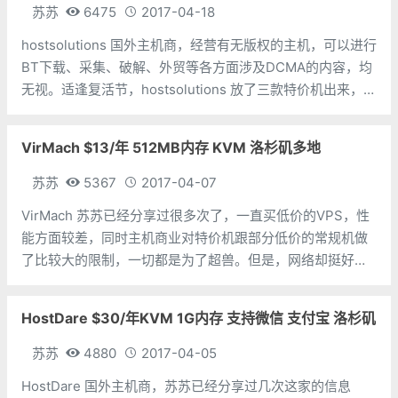
苏苏
6475
2017-04-18
hostsolutions 国外主机商，经营有无版权的主机，可以进行
BT下载、采集、破解、外贸等各方面涉及DCMA的内容，均
无视。适逢复活节，hostsolutions 放了三款特价机出来，其
中最便宜的那款已经无货，其他两款还是有货的，我们就看
看有货的两款 host
VirMach $13/年 512MB内存 KVM 洛杉矶多地
苏苏
5367
2017-04-07
VirMach 苏苏已经分享过很多次了，一直买低价的VPS，性
能方面较差，同时主机商业对特价机跟部分低价的常规机做
了比较大的限制，一切都是为了超兽。但是，网络却挺好，
西雅图跟纽约都挺不错，虽然ping高，但是网络好。凤凰城
的洛杉矶较差，估计是人满为患吧。 这次分享
HostDare $30/年KVM 1G内存 支持微信 支付宝 洛杉矶
苏苏
4880
2017-04-05
HostDare 国外主机商，苏苏已经分享过几次这家的信息