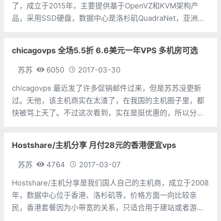
了，成立于2015年，主要提供基于OpenVZ和KVM架构产
品，采用SSD硬盘，数据中心是洛杉矶QuadraNet，亚洲优
化线路，提供3Gbps的DDOS防护服务。。 目前主机商提供
针对KVM架构产品的年付折扣，使用优
chicagovps 全场5.5折 6.6美元一年VPS 多机房可选
苏苏
6050
2017-03-30
chicagovps 最近发了许多促销邮件过来，但是苏苏没更新
过。无他，该主机商实在太渣了，在我国的主机圈子里，都
快被骂上天了。不过这次看到，实在是挺优惠的，所以分享
一下。 当然了，以上的信息止于2016年 chicagovps 被
colorcrossing 收购之
Hostshare/主机分享 月付28元的香港便宜vps
苏苏
4764
2017-03-07
Hostshare/主机分享是我们国人自己的主机商，成立于2008
年，数据中心位于香港、洛杉矶等，价格方面一向比较亲
民，香港套餐因为小带宽的关系，只适合用于建站或者游戏
中转，滥用较少。 主机分享有个比较奇葩的规定，就是每个