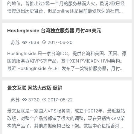
的地位，曾推出过2欧一个月的服务器而大火，虽说2欧已经
慢慢退出历史舞台，但是online还是目前最受欢迎的杜甫商
家之一。 不久前也发布过夏季的促销，但是几分钟就被抢光
了，也就失去了发布到博客的意义。
HostingInside 台湾独立服务器 月付49美元
苏苏
7638
2017-06-20
HostingInside 是一家台湾IDC，提供台湾和美国、英国、德
国的服务器和VPS等产品，基于XEN PV和XEN HVM架构。
最近 HostingInside 在LET 发布了一款特价服务器，月付仅
49美元。配置不错。 CPU: **Quad Core Br
景文互联 网站大改版 促销
苏苏
3730
2017-05-22
景文互联是一家国人VPS服务商，成立于2012年，最近整站
改版，对整个产品线都做了很大的调整，现在只销售KVM架
构的产品了，其他虚拟架构已经下架。数据中心包括香港沙
田机房和pangnet机房、新加坡、美国洛杉矶C3机房，日本