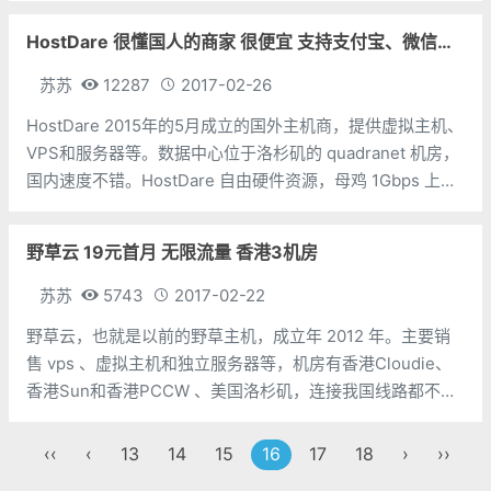
账号只能拥有3台VPS，估计是低价不赚钱，所以
HostDare 很懂国人的商家 很便宜 支持支付宝、微信支付
苏苏
12287
2017-02-26
HostDare 2015年的5月成立的国外主机商，提供虚拟主机、
VPS和服务器等。数据中心位于洛杉矶的 quadranet 机房，
国内速度不错。HostDare 自由硬件资源，母鸡 1Gbps 上行
带宽，但是限制每个小鸡 为 100Mbps，另外还提供 3Gbps
的 D
野草云 19元首月 无限流量 香港3机房
苏苏
5743
2017-02-22
野草云，也就是以前的野草主机，成立年 2012 年。主要销
售 vps 、虚拟主机和独立服务器等，机房有香港Cloudie、
香港Sun和香港PCCW 、美国洛杉矶，连接我国线路都不
错。 野草主机除了可以安装后台提供的系统外，也可以自己
上传自己的 ISO 进行挂载，用 V
‹‹
‹
13
14
15
16
17
18
›
››