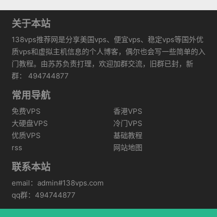
关于本站
138vps推荐网是分享美国vps、便宜vps、稳定vps等国外优
质vps和虚拟主机信息的个人博客，偶尔也会写一些简单的入
门教程。由苏苏负责打理，欢迎加群交流，旧群已封，新
群： 494744877
常用导航
免费VPS
香港VPS
大硬盘VPS
冷门VPS
优质VPS
基础教程
rss
网站地图
联系本站
email：admin#138vps.com
qq群：494744877