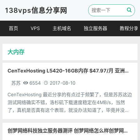
138vps信息分享网
首页
VPS
主机域名
独立服务器
教程分享
VPS优惠
域名
VPS教程
大内存
便宜VPS
虚拟主机
建站教程
VPS评测
linux 教程
CenTexHosting L5420-16GB内存 $47.97/月 亚洲优化
其他教程
苏苏
6554
2017-08-10
CenTexHosting 最近分享的有点过于频繁了，但是苏苏这边
测试网络确实不错，洛杉矶下载速度稳定在4MB/s，当然
了，真机是否真有这个表现，就没办法知道了，毕竟并没有
买。也只能测试商家给的LG。这次分享的是CenTexHosting
的独立服务器，位于洛杉矶，各种配置也算挺可以，价格也
创梦网络科技独立服务器测评 创梦网络怎么样创梦网络好不好
不贵