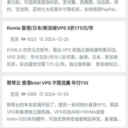
美元起，可选择美国洛杉矶、圣何塞、西雅图、达拉斯、纽
约、芝加哥、亚特兰大和爱尔兰等机房，支持使用PayPal、
信用卡、支付宝等付款方式。RackNerd 自开业以来，一直
都是低价为主，稳定性和售后服务水平也慢慢获得了大量的
Kvmla 香港/日本/新加坡VPS 5折175元/年
认可
苏苏
1023
2024-12-25
KVMLA 欢庆元旦新年，推出 VPS 和独立服务器特惠活动。
VPS 主机： 年付五折/月付八折优惠，香港、日本、新加坡
机房，折后最低仅需 175 元/年。独立服务器： 新加坡和日
本机房独立服务器专属优惠，日本服务器折后 350 元/月
起，新加坡服务器折后 249 元/月起。CPU：2个内存：2G
野草云 香港Intel VPS 不限流量 年付110
硬
苏苏
1066
2024-12-24
野草云的年末促销开始了，提供一系列特价香港VPS、美国
VPS和香港独立服务器，VPS可选AMD+NVMe或者
Intel+SSD系列硬件，可选优质带宽或者精品带宽，香港最
低年付81元起（已经缺货了），美国VPS低至年付99元起；