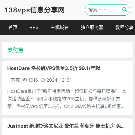
138vps信息分享网
首页
VPS
主机域名
独立服务器
教程分享
VPS优惠
域名
VPS教程
支付宝
便宜VPS
虚拟主机
建站教程
VPS评测
linux 教程
HostDare 洛杉矶VPS低至3.5折 $9.1/年起
其他教程
苏苏
1016
2024-12-31
HostDare推出了“新年特惠活动：超值折扣与每日赠品”！此
次活动涵盖不同机房和线路的VPS主机，提供多种折扣方
案：洛杉矶VPS低至3.5折，CN2 GIA线路主机享6折优惠，
日本和保加利亚VPS七五折。折扣后，洛杉矶CN2 GIA线路
年付最低仅需21.59美元，常规线路VPS低至9.1美元/年。
Justhost 新增斯洛文尼亚 爱尔兰 葡萄牙 瑞士机房 免费换机房 换IP