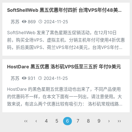
果按人民币付款，算上汇率，大概还能再折个九二折的样
SoftShellWeb 黑五优惠年付四折 台湾VPS年付48美元 虚拟主机年付8美元
子，具体看当天的汇率。香港E3-1230
苏苏
869
2024-11-25
SoftShellWeb 发来了黑色星期五促销活动，在12月10日
前，购买全场VPS、虚拟主机、分销主机年付可使用4折优惠
码，折后美国VPS、荷兰VPS年付24美元，台湾VPS年付48
美元。考虑到台湾 VPS 比较少见，就以台湾 VPS 为例。
CPU：1个内存：1G硬盘：20G带宽：1Gbps流量：
HostDare 黑五优惠 洛杉矶VPS低至三五折 年付9美元
苏苏
931
2024-11-25
HostDare 的黑色星期五优惠活动也出来了，不同产品使用
的优惠码不一样，在本文下面有一一列出，请注意使用。大
致来说，有这么两个优惠比较有吸引力： 洛杉矶常规线路三
五折，最低年付 9.1 美元；洛杉矶 cn2 gia 线路六折，最低
年付 21.59 美元我们就以年付9刀的产品系列（Cheap NV
‹‹
‹
4
5
6
7
8
9
›
››