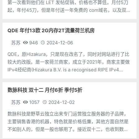
第一次看到他们在 LET 发帖促销，价格也不算低，月付5刀
起，年付45刀，但是年付送一年免费的 com域名，以及双倍
流量。商家还说如果你提到：MERRY CHRISTMAS
NOHAVPS!。但是没有明确说明是人人都送还是购买了某种
QDE 年付13欧 2G内存2T流量荷兰机房
配置
苏苏
946
2024-12-06
QDE，原Hizakura，只是现在改名了，同时对网站进行了比
较大的改版。是一家荷兰商家，成立于2021年，商家主要做
IPv4经纪商(Hizakura B.V. is a recognised RIPE IPv4
broker)，也有VPS业务，开设在荷兰本地机房，基于KVM架
构，采用SSD硬盘组R
数脉科技 双十二 月付6折 季付5折
苏苏
1057
2024-12-02
数脉科技是野草云独立出来专门运营独立服务器的子品牌，
主要销售香港的机器，特色就是价格低廉，其他方面自然是
不如别人的，但是一般也够用了。接近双十二，也收到数脉
科技的双十二信息，主要是月付6折优惠和季付5折优惠，如