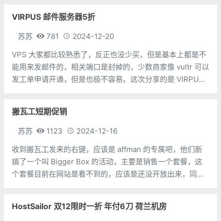
香港独立服务器可选优质、精品BGP或者华为云混合线路，
VIRPUS 邮件服务器5折
最低月付199元起。
苏苏
781
2024-12-20
VPS 大家都比较熟悉了，反正也没少买，但是基本上都是不
能用来发邮件的，相关端口是封掉的，少数商家像 vultr 可以
发工单申请开通，但是也极不容易。这次分享的是 VIRPUS
邮件服务器，就是用来专门发邮件的。说实话，这种服务器
苏苏也是第一次见到，不知道该怎么用，也许是一台普通的
搬瓦工短期促销
VPS，只是没有
苏苏
1123
2024-12-16
收到搬瓦工发来的右键，应该是 affman 的专属吧，他们新
搞了一个叫 Bigger Box 的活动，主要是销售一个套餐，这
个套餐目前在网站是看不到的，应该是还没开放出来，同时
可以使用特定的优惠码，优惠码的有效时间比较短，也就是
说过几天可能就不能使用了。Basic VPS - Self-manage
HostSailor 双12限时一折 年付6刀 荷兰机房