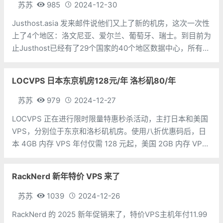
苏苏
985
2024-12-30
Justhost.asia 发来邮件说他们又上了新的机房，这次一次性
上了4个地区：洛文尼亚、爱尔兰、葡萄牙、瑞士。到目前为
止Justhost已经有了29个国家的40个地区数据中心，所有
VPS套餐均为不限制月流量方式，同时使用中支持自助更换
机房，自助更换IP等，在不重装系统的情况下最多可以换50
LOCVPS 日本东京机房128元/年 洛杉矶80/年
次。最
苏苏
979
2024-12-27
LOCVPS 正在进行限时限量特惠秒杀活动，主打日本和美国
VPS，分别位于东京和洛杉矶机房。使用八折优惠码后，日
本 4GB 内存 VPS 年付仅需 128 元起，美国 2GB 内存 VPS
年付仅 80 元起。此外，本月 LOCVPS 还针对香港荃湾和葵
湾机房的产品进行了升级，新增了原生 IP 系
RackNerd 新年特价 VPS 来了
苏苏
1039
2024-12-26
RackNerd 的 2025 新年促销来了，特价VPS主机年付11.99