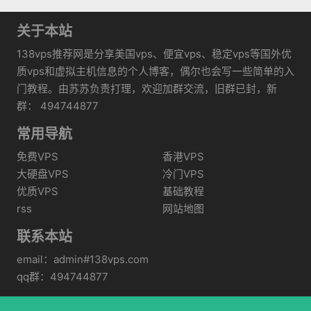
关于本站
138vps推荐网是分享美国vps、便宜vps、稳定vps等国外优
质vps和虚拟主机信息的个人博客，偶尔也会写一些简单的入
门教程。由苏苏负责打理，欢迎加群交流，旧群已封，新
群： 494744877
常用导航
免费VPS
香港VPS
大硬盘VPS
冷门VPS
优质VPS
基础教程
rss
网站地图
联系本站
email：admin#138vps.com
qq群：494744877