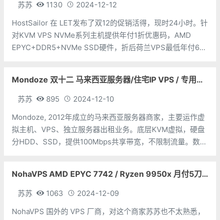
苏苏
1130
2024-12-12
HostSailor 在 LET发布了双12的促销活得，现时24小时。针
对KVM VPS NVMe系列主机提供年付1折优惠码，AMD
EPYC+DDR5+NVMe SSD硬件，折后荷兰VPS最低年付6美
元。CPU：1个内存：1G硬盘：30G流量：1T带宽：1Gbps
价格：$6/年地址：
Mondoze 双十二 马来西亚服务器/住宅IP VPS / 专用个人电脑 /Linux VPS低至$27.99/月/4核/8内存/80GB SSD/不限带宽
苏苏
895
2024-12-10
Mondoze, 2012年成立的马来西亚服务器商家，主要运作虚
拟主机、VPS、独立服务器出租业务。底层KVM虚拟，硬盘
分HDD、SSD，提供100Mbps共享带宽，不限制流量。数据
中心 : 马来西亚。AS152742 - 马来西亚住宅IP服务器/静态
住宅IP/马来西亚原生IDC IP服务器。 支持
NohaVPS AMD EPYC 7742 / Ryzen 9950x 月付5刀 年付送com域名
苏苏
1063
2024-12-09
NohaVPS 国外的 VPS 厂商，对这个商家苏苏也不太熟悉，