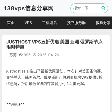
138vps信息分享网
首页
VPS
主机域名
独立服务器
教程分享
VPS优惠
域名
VPS教程
JUSTHOST VPS五折优惠 美国 亚洲 俄罗斯节点
便宜VPS
虚拟主机
建站教程
限时特惠
VPS评测
linux 教程
苏苏
995
2025-04-26
其他教程
justhost.asia 推出了最新优惠活动，本次针对美国圣何塞、
亚特兰大、韩国首尔、俄罗斯新西伯利亚机房VPS提供5折
优惠码，折后最低1GB内存套餐月付 1.4 美元起。
**Sirius**