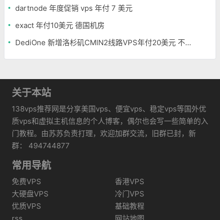
dartnode 年度促销 vps 年付 7 美元
exact 年付10美元 德国机房
DediOne 新增洛杉矶CMIN2线路VPS年付20美元 不限流量
关于本站
138vps推荐网是分享美国vps、便宜vps、稳定vps等国外优
质vps和虚拟主机信息的个人博客，偶尔也会写一些简单的入
门教程。由苏苏负责打理，欢迎加群交流，旧群已封，新
群： 494744877
常用导航
免费VPS
香港VPS
大硬盘VPS
冷门VPS
优质VPS
基础教程
rss
网站地图