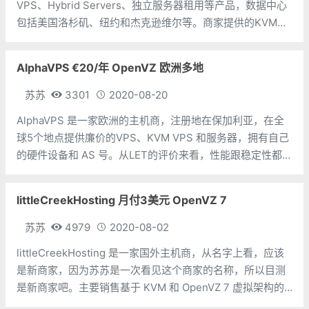
VPS、Hybrid Servers、独立服务器租用等产品，数据中心
包括美国洛杉矶、纽约和杰克逊维尔等。商家提供的KVM主
机支持Linux或者Windows操作系统，所有主机均为1Gbps
不限制流量，免费DDoS保护。
AlphaVPS €20/年 OpenVZ 欧洲多地
苏苏
3301
2020-08-20
AlphaVPS 是一家欧洲的主机商，注册地在保加利亚，在全
球5个地点提供廉价的VPS、KVM VPS 和服务器，拥有自己
的硬件设备和 AS 号。从LET的评价来看，性能跟稳定性都是
挺好的，网络方面就不好说了。 目前 AlphaVP
littleCreekHosting 月付3美元 OpenVZ 7
苏苏
4979
2020-08-02
littleCreekHosting 是一家国外主机商，从名字上看，应该
是新商家，因为苏苏是一次看见这个商家的名称，所以目测
是新商家吧。主要销售基于 KVM 和 OpenVZ 7 虚拟架构的
VPS 产品，跟我们以前常说的 OpenVZ 差不多，只是比较新