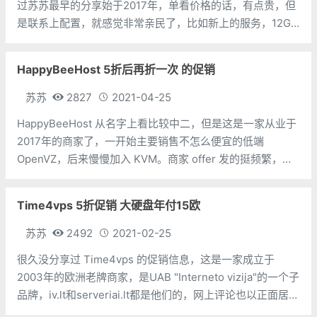
过苏苏最早的分享始于2017年，单看价格的话，有点贵，但
是联系上配置，就感觉非常亲民了，比如新上的服务，12G
内存，500G硬盘，一个月才5美元，这价格简直逆天了。
TNAHosting 的评价，苏苏在
HappyBeeHost 5折后再折一次 的促销
苏苏
2827
2021-04-25
HappyBeeHost 从名字上看比较中二，但是这是一家从业于
2017年的商家了，一开始主要销售不怎么便宜的低端
OpenVZ，后来慢慢加入 KVM。商家 offer 发的挺频繁，但
是每次都不见得有多便宜，苏苏也就一直懒得分享出来，反
正你们也不感兴趣。 这次 Hap
Time4vps 5折促销 大硬盘年付15欧
苏苏
2492
2021-02-25
很久没分享过 Time4vps 的促销信息，这是一家成立于
2003年的欧洲老牌商家，是UAB "Interneto vizija"的一个子
品牌，iv.lt和serveriai.lt都是他们的，网上评论也以正面居
多。其实在此之前 Time4vps 搞过很多促销，包括免费 VPS