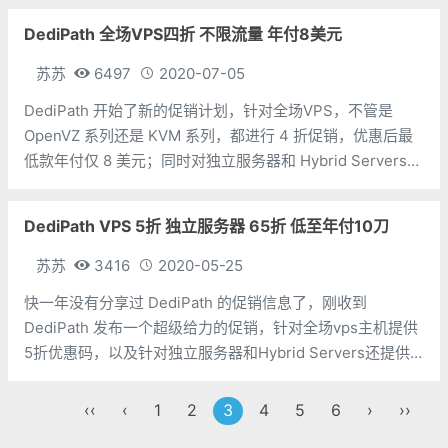
而已。 价格
DediPath 全场VPS四折 不限流量 年付8美元
苏苏
6497
2020-07-05
DediPath 开始了新的促销计划，针对全场VPS，不管是
OpenVZ 系列还是 KVM 系列，都进行 4 折促销，优惠后最
低款年付仅 8 美元；同时对独立服务器和 Hybrid Servers
进行 6 折促销，优惠后 Hybrid Servers 系列主机最低
$13.8/
DediPath VPS 5折 独立服务器 65折 低至年付10刀
苏苏
3416
2020-05-25
快一年没有分享过 DediPath 的促销信息了，刚收到
DediPath 发布一个超级给力的促销，针对全场vps主机提供
5折优惠码，以及针对独立服务器和Hybrid Servers还提供
了65折优惠码，这样优惠后1Gbps不限流量vps最低年付只
需要10美元，可以说很久都没见过
‹‹
‹
1
2
3
4
5
6
›
››