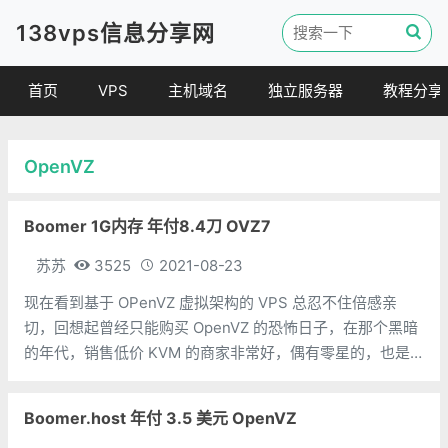
138vps信息分享网
首页
VPS
主机域名
独立服务器
教程分享
VPS优惠
域名
VPS教程
OpenVZ
便宜VPS
虚拟主机
建站教程
VPS评测
linux 教程
Boomer 1G内存 年付8.4刀 OVZ7
其他教程
苏苏
3525
2021-08-23
现在看到基于 OPenVZ 虚拟架构的 VPS 总忍不住倍感亲
切，回想起曾经只能购买 OpenVZ 的恐怖日子，在那个黑暗
的年代，销售低价 KVM 的商家非常好，偶有零星的，也是
128M 内存的样子。现在，总算过上了 KVM 自由的生活了。
随之而来的，OPenVZ 越来越少了，
Boomer.host 年付 3.5 美元 OpenVZ