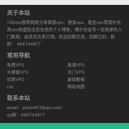
关于本站
138vps推荐网是分享美国vps、便宜vps、稳定vps等国外优
质vps和虚拟主机信息的个人博客，偶尔也会写一些简单的入
门教程。由苏苏负责打理，欢迎加群交流，旧群已封，新
群： 494744877
常用导航
免费VPS
香港VPS
大硬盘VPS
冷门VPS
优质VPS
基础教程
rss
网站地图
联系本站
email：admin#138vps.com
qq群：494744877