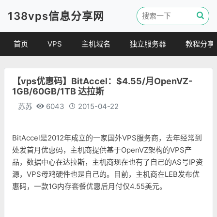
138vps信息分享网
首页
VPS
主机域名
独立服务器
教程分享
VPS优惠
域名
VPS教程
【vps优惠码】BitAccel：$4.55/月OpenVZ-
便宜VPS
虚拟主机
建站教程
1GB/60GB/1TB 达拉斯
VPS评测
linux 教程
苏苏
6043
2015-04-22
其他教程
BitAccel是2012年成立的一家国外VPS服务商，去年经常到
处发首月优惠码，主机商提供基于OpenVZ架
构的VPS产
品，数据中心在达拉斯，主机商现在也有了自己的AS号IP资
源，VPS母鸡硬件也是自己的。目前，主机商在LEB发布优
惠码，一款1G内存套餐优惠后月付仅4.55美元。