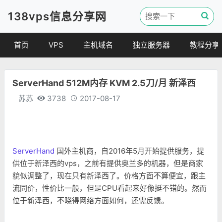
138vps信息分享网
首页
VPS
主机域名
独立服务器
教程分享
VPS优惠
域名
VPS教程
ServerHand 512M内存 KVM 2.5刀/月 新泽西
便宜VPS
虚拟主机
建站教程
苏苏
3738
2017-08-17
VPS评测
linux 教程
其他教程
ServerHand
国外主机商，自2016年5月开始提供服务，提
供位于新泽西的vps，之前有提供奥兰多的机器，但是商家
貌似调整了，现在只有新泽西了。价格方面不算便宜，跟主
流同价，性价比一般，但是CPU看起来好像挺不错的。然而
位于新泽西，不晓得网络方面如何，还需反馈。