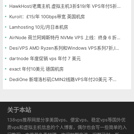
HawkHost/老鹰主机 虚拟主机3折$19/年 VPS年付5折$25/年
Kuroit：£15/年 10Gbps带宽 英国机房
Lamhosting 10元/月日本机房
AirNode 荷兰阿姆斯特丹 NVMe VPS 上线：终身 6 折，€1.99/月起，2.5Tbit/s DDoS 防护
DesiVPS AMD Ryzen系列和Windows VPS系列7折,Intel系列年付11.6美元
dartnode 年度促销 vps 年付 7 美元
exact 年付10美元 德国机房
DediOne 新增洛杉矶CMIN2线路VPS年付20美元 不限流量
关于本站
138vps推荐网是分享美国vps、便宜vps、稳定vps等国外优
质vps和虚拟主机信息的个人博客，偶尔也会写一些简单的入