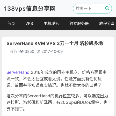
138vps信息分享网
首页
VPS
主机域名
独立服务器
教程分享
VPS优惠
域名
VPS教程
ServerHand KVM VPS 3刀一个月 洛杉矶多地
便宜VPS
虚拟主机
建站教程
苏苏
3850
2017-10-09
VPS评测
linux 教程
其他教程
ServerHand
2016年成立的国外主机商，价格方面跟主
流一致，不会太便宜或者太贵，性能方面没有任何反
馈，故而并不知道真实情况。也就不做太多的口舌了。
这次分享的ServerHand的机器位置较多，可以选范围为
达拉斯、洛杉矶和新泽西，有20Gbps的DDos保护，也
算不错了。