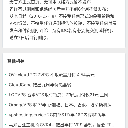
无官方正式首页、无可用联络方式暂不发布；
曾经有过倒闭和跑路经历者重开不到6个月不做发布；
从本日起（2016-07-18）不接受任何形式的免费赞助和
VPS馈赠，不接受任何评测报告的投稿，不接受任何付费
发布和付费删除评论，所有IDC若有必要提交测试样机，
请在7日后自行删除。
其他相关
OVHcloud 2027VPS 不限流量月付 4.54美元
CloudCone 推出九周年特惠套餐
LOCVPS 香港VPS限时特惠：7折后月付仅21元 三网优化BGP线路 可选原生IP
OrangeVPS $17/年 新加坡、日本、香港、堪萨斯机房
vpshostingservice 2G内存$17/年 16G内存$99/年
马来西亚主机商 SVR4U 推出年付 VPS 套餐，搭载 EPYC/至强铂金，支持支付宝