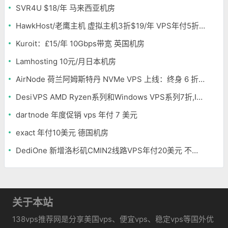
SVR4U $18/年 马来西亚机房
HawkHost/老鹰主机 虚拟主机3折$19/年 VPS年付5折$25/年
Kuroit：£15/年 10Gbps带宽 英国机房
Lamhosting 10元/月日本机房
AirNode 荷兰阿姆斯特丹 NVMe VPS 上线：终身 6 折，€1.99/月起，2.5Tbit/s DDoS 防护
DesiVPS AMD Ryzen系列和Windows VPS系列7折,Intel系列年付11.6美元
dartnode 年度促销 vps 年付 7 美元
exact 年付10美元 德国机房
DediOne 新增洛杉矶CMIN2线路VPS年付20美元 不限流量
关于本站
138vps推荐网是分享美国vps、便宜vps、稳定vps等国外优