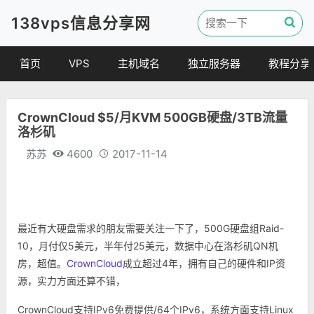
138vps信息分享网
首页
VPS
主机域名
独立服务器
教程分享
VPS优惠
域名
VPS教程
CrownCloud $5/月KVM 500GB硬盘/3TB流量
便宜VPS
虚拟主机
建站教程
洛杉矶
VPS评测
linux 教程
苏苏
4600
2017-11-14
其他教程
最近有大硬盘需求的朋友需要关注一下了，500G硬盘组Raid-
10，月付仅5美元，半年付25美元，数据中心在洛杉矶QN机
房，超值。
CrownCloud
成立超过4年，拥有自己的硬件和IP资
源，实力方面还算不错，
CrownCloud支持IPv6免费提供/64个IPv6，系统方面支持Linux