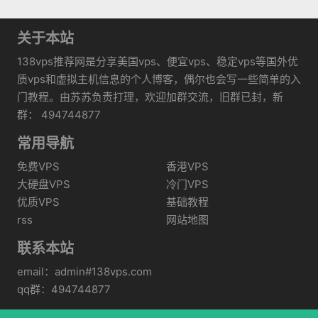
关于本站
138vps推荐网是分享美国vps、便宜vps、稳定vps等国外优
质vps和虚拟主机信息的个人博客，偶尔也会写一些简单的入
门教程。由苏苏负责打理，欢迎加群交流，旧群已封，新
群： 494744877
常用导航
免费VPS
香港VPS
大硬盘VPS
冷门VPS
优质VPS
基础教程
rss
网站地图
联系本站
email：admin#138vps.com
qq群：494744877