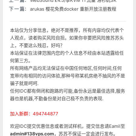
上 一 篇：
WebSound £4.5/季KVM 1T流量 洛杉矶SK
下 一 篇：
arukas 樱花免费docker 重新开放注册教程
本站仅为分享信息，绝对不是推荐，所有内容均仅代表个
人观点，读者购买风险自担。如果你非要把风险推苏苏头
上，不要这么残忍，好吗？
本站保证在法律范围内您的个人信息不经由本站透露给任
何第三方。
所有网络产品均无法保证在中国任何地区,任何时间,任何
宽带均有相同的访问体验,那种号称某机房绝不抽风的不是
骗子就是呵呵.
任何IDC都有倒闭和跑路的可能,备份永远是最佳选择,服务
器也是机器,不勤备份是对自己极不负责的表现.
加入新群：494744877
欢迎IDC提交优惠信息或者测试样机，提交信息请Eamil至
admin#138vps.com
，苏苏不保证一定会进行发布。