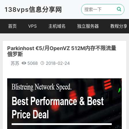
138vps信息分享网
首页
VPS
主机域名
独立服务器
教程分享
VPS优惠
域名
VPS教程
Parkinhost €5/月OpenVZ 512M内存不限流量
便宜VPS
虚拟主机
建站教程
俄罗斯
VPS评测
linux 教程
苏苏
5068
2018-02-24
其他教程