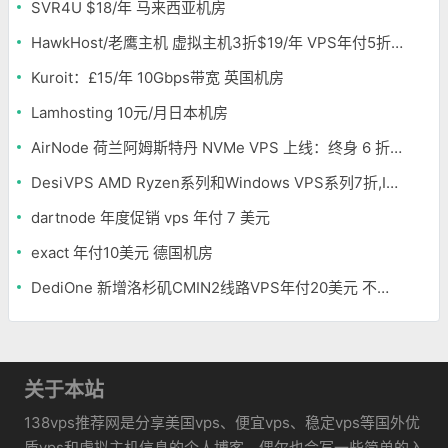
SVR4U $18/年 马来西亚机房
HawkHost/老鹰主机 虚拟主机3折$19/年 VPS年付5折$25/年
Kuroit：£15/年 10Gbps带宽 英国机房
Lamhosting 10元/月日本机房
AirNode 荷兰阿姆斯特丹 NVMe VPS 上线：终身 6 折，€1.99/月起，2.5Tbit/s DDoS 防护
DesiVPS AMD Ryzen系列和Windows VPS系列7折,Intel系列年付11.6美元
dartnode 年度促销 vps 年付 7 美元
exact 年付10美元 德国机房
DediOne 新增洛杉矶CMIN2线路VPS年付20美元 不限流量
关于本站
138vps推荐网是分享美国vps、便宜vps、稳定vps等国外优
质vps和虚拟主机信息的个人博客，偶尔也会写一些简单的入