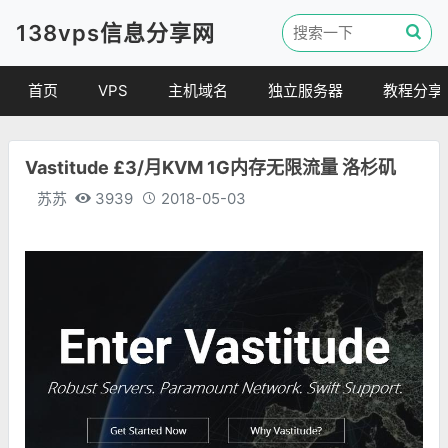
138vps信息分享网
首页
VPS
主机域名
独立服务器
教程分享
VPS优惠
域名
VPS教程
Vastitude £3/月KVM 1G内存无限流量 洛杉矶
便宜VPS
虚拟主机
建站教程
苏苏
3939
2018-05-03
VPS评测
linux 教程
其他教程