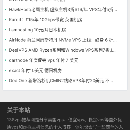
HawkHost/老鹰主机 虚拟主机3折$19/年 VPS年付5折$25/年
Kuroit：£15/年 10Gbps带宽 英国机房
Lamhosting 10元/月日本机房
AirNode 荷兰阿姆斯特丹 NVMe VPS 上线：终身 6 折，€1.99/月起，2.5Tbit/s DDoS 防护
DesiVPS AMD Ryzen系列和Windows VPS系列7折,Intel系列年付11.6美元
dartnode 年度促销 vps 年付 7 美元
exact 年付10美元 德国机房
DediOne 新增洛杉矶CMIN2线路VPS年付20美元 不限流量
关于本站
138vps推荐网是分享美国vps、便宜vps、稳定vps等国外优
质vps和虚拟主机信息的个人博客，偶尔也会写一些简单的入