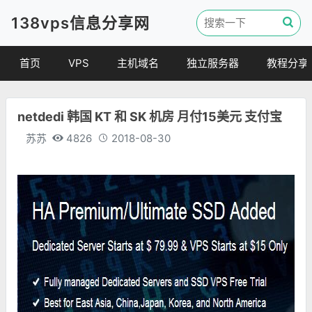
138vps信息分享网
首页
VPS
主机域名
独立服务器
教程分享
VPS优惠
域名
VPS教程
netdedi 韩国 KT 和 SK 机房 月付15美元 支付宝
便宜VPS
虚拟主机
建站教程
苏苏
4826
2018-08-30
VPS评测
linux 教程
其他教程