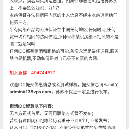
人观点，读者购买风险自担。如果你非要把风险推苏苏头
上，不要这么残忍，好吗？
本站保证在法律范围内您的个人信息不经由本站透露给任
何第三方。
所有网络产品均无法保证在中国任何地区,任何时间,任何
宽带均有相同的访问体验,那种号称某机房绝不抽风的不是
骗子就是呵呵.
任何IDC都有倒闭和跑路的可能,备份永远是最佳选择,服务
器也是机器,不勤备份是对自己极不负责的表现.
加入新群：494744877
欢迎IDC提交优惠信息或者测试样机，提交信息请Eamil至
admin#138vps.com
，苏苏不保证一定会进行发布。
但请IDC留意以下内容：
无官方正式首页、无可用联络方式暂不发布；
曾经有过倒闭和跑路经历者重开不到6个月不做发布；
从本日起（2016-07-18）不接受任何形式的免费赞助和