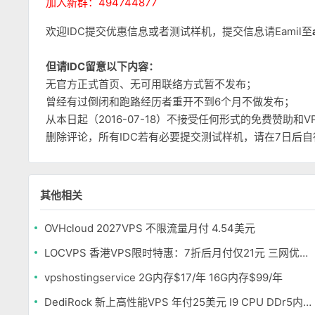
加入新群：494744877
欢迎IDC提交优惠信息或者测试样机，提交信息请Eamil至
但请IDC留意以下内容：
无官方正式首页、无可用联络方式暂不发布；
曾经有过倒闭和跑路经历者重开不到6个月不做发布；
从本日起（2016-07-18）不接受任何形式的免费赞助
删除评论，所有IDC若有必要提交测试样机，请在7日后
其他相关
OVHcloud 2027VPS 不限流量月付 4.54美元
LOCVPS 香港VPS限时特惠：7折后月付仅21元 三网优化BGP线路 可选原生IP
vpshostingservice 2G内存$17/年 16G内存$99/年
DediRock 新上高性能VPS 年付25美元 I9 CPU DDr5内存 纽约机房