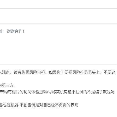
址，谢谢合作！
人观点，读者购买风险自担。如果你非要把风险推苏苏头上，不要这
何第三方。
宽带均有相同的访问体验,那种号称某机房绝不抽风的不是骗子就是呵
务器也是机器,不勤备份是对自己极不负责的表现.