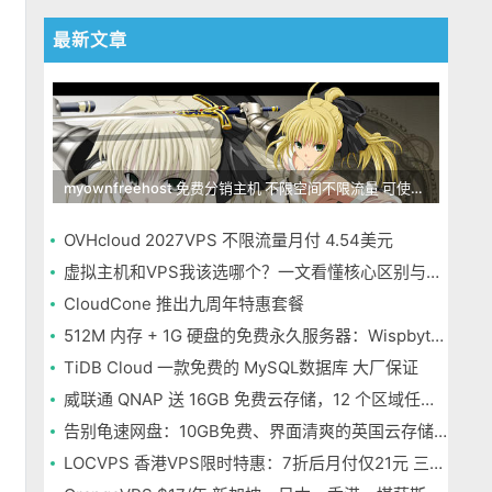
最新文章
myownfreehost 免费分销主机 不限空间不限流量 可使用免费域名申请
OVHcloud 2027VPS 不限流量月付 4.54美元
虚拟主机和VPS我该选哪个？一文看懂核心区别与选择指南
CloudCone 推出九周年特惠套餐
512M 内存 + 1G 硬盘的免费永久服务器：Wispbyte 上手
TiDB Cloud 一款免费的 MySQL数据库 大厂保证
威联通 QNAP 送 16GB 免费云存储，12 个区域任选，邮箱注册即可
告别龟速网盘：10GB免费、界面清爽的英国云存储Icedrive体验
LOCVPS 香港VPS限时特惠：7折后月付仅21元 三网优化BGP线路 可选原生IP