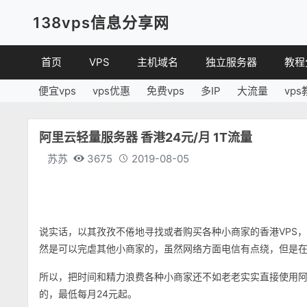
138vps信息分享网
首页
VPS
主机域名
独立服务器
教程
便宜vps
vps优惠
免费vps
多IP
大流量
vps
VPS优惠
域名
VPS
便宜VPS
虚拟主机
建站
阿里云轻量服务器 香港24元/月 1T流量
VPS评测
linux
苏苏
3675
2019-08-05
其他
说实话，以其孜孜不倦地寻找或者购买各种小商家的香港VPS
然是可以完虐其他小商家的，虽然网络方面电信有点绕，但是在
所以，把时间和精力浪费各种小商家还不如老老实实直接使用
的，最低每月24元起。