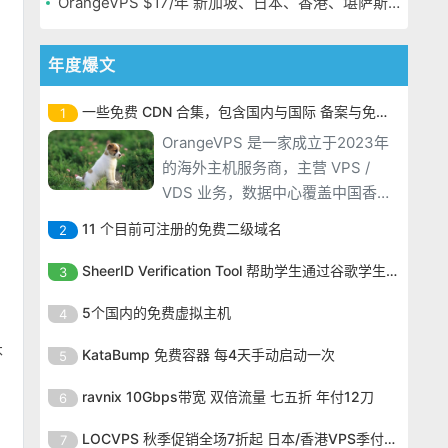
OrangeVPS $17/年 新加坡、日本、香港、堪萨斯机房
年度爆文
一些免费 CDN 合集，包含国内与国际 备案与免备案
1
OrangeVPS 是一家成立于2023年
的海外主机服务商，主营 VPS /
VDS 业务，数据中心覆盖中国香
港、新加坡、日本、美国堪萨斯与
11 个目前可注册的免费二级域名
2
洛杉矶等多个地区。其 VPS 产品基
OrangeVPS 是一家成立于2023年
于 KVM 虚拟化架构，配备 NVMe
SheerID Verification Tool 帮助学生通过谷歌学生计划免费获得 Gemini Advanced
3
的海外主机服务商，主营 VPS /
SSD 固态硬盘，主要分为亚洲和美
OrangeVPS 是一家成立于2023年
VDS 业务，数据中心覆盖中国香
5个国内的免费虚拟主机
4
国两大系列。亚洲 VPS 月付低至 6
的海外主机服务商，主营 VPS /
港、新加坡、日本、美国堪萨斯与
美元，美国
OrangeVPS 是一家成立于2023年
VDS 业务，数据中心覆盖中国香
不
KataBump 免费容器 每4天手动启动一次
5
洛杉矶等多个地区。其 VPS 产品基
的海外主机服务商，主营 VPS /
港、新加坡、日本、美国堪萨斯与
于 KVM 虚拟化架构，配备 NVMe
OrangeVPS 是一家成立于2023年
VDS 业务，数据中心覆盖中国香
ravnix 10Gbps带宽 双倍流量 七五折 年付12刀
6
洛杉矶等多个地区。其 VPS 产品基
SSD 固态硬盘，主要分为亚洲和美
的海外主机服务商，主营 VPS /
港、新加坡、日本、美国堪萨斯与
于 KVM 虚拟化架构，配备 NVMe
OrangeVPS 是一家成立于2023年
国两大系列。亚洲 VPS 月付低至 6
VDS 业务，数据中心覆盖中国香
LOCVPS 秋季促销全场7折起 日本/香港VPS季付63元
7
洛杉矶等多个地区。其 VPS 产品基