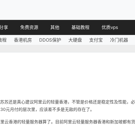
分享
免费资源
其他
基础教程
优质vps
教程
香港机房
DDOS保护
大硬盘
支付宝
冷门机器
教程
免费空间
简讯
教程
免费域名
 教程
免费VPS
教程
其他免费
，苏苏还是真心建议阿里云的轻量香港，不管是价格还是稳定性及性能，必
30元月付的层次里，应该差不多是无敌的存在了。
阿里云香港的轻量服务器算了。目前阿里云轻量服务器香港和新加坡都有