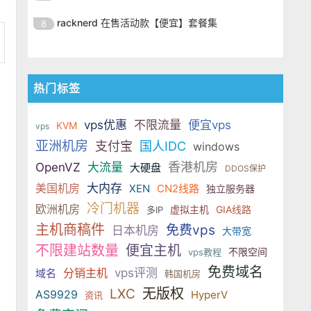
SSD 固态硬盘，主要分为亚洲和美
的海外主机服务商，主营 VPS /
美元，美国
港、新加坡、日本、美国堪萨斯与
于 KVM 虚拟化架构，配备 NVMe
OrangeVPS 是一家成立于2023年
国两大系列。亚洲 VPS 月付低至 6
VDS 业务，数据中心覆盖中国香
racknerd 在售活动款【便宜】套餐集
8
洛杉矶等多个地区。其 VPS 产品基
SSD 固态硬盘，主要分为亚洲和美
的海外主机服务商，主营 VPS /
美元，美国
港、新加坡、日本、美国堪萨斯与
于 KVM 虚拟化架构，配备 NVMe
OrangeVPS 是一家成立于2023年
国两大系列。亚洲 VPS 月付低至 6
VDS 业务，数据中心覆盖中国香
洛杉矶等多个地区。其 VPS 产品基
SSD 固态硬盘，主要分为亚洲和美
的海外主机服务商，主营 VPS /
美元，美国
港、新加坡、日本、美国堪萨斯与
于 KVM 虚拟化架构，配备 NVMe
国两大系列。亚洲 VPS 月付低至 6
VDS 业务，数据中心覆盖中国香
洛杉矶等多个地区。其 VPS 产品基
热门标签
SSD 固态硬盘，主要分为亚洲和美
美元，美国
港、新加坡、日本、美国堪萨斯与
于 KVM 虚拟化架构，配备 NVMe
国两大系列。亚洲 VPS 月付低至 6
洛杉矶等多个地区。其 VPS 产品基
SSD 固态硬盘，主要分为亚洲和美
vps优惠
美元，美国
不限流量
便宜vps
KVM
vps
于 KVM 虚拟化架构，配备 NVMe
国两大系列。亚洲 VPS 月付低至 6
亚洲机房
支付宝
国人IDC
windows
SSD 固态硬盘，主要分为亚洲和美
美元，美国
国两大系列。亚洲 VPS 月付低至 6
香港机房
OpenVZ
大流量
大硬盘
DDOS保护
美元，美国
美国机房
大内存
XEN
CN2线路
独立服务器
冷门机器
欧洲机房
虚拟主机
GIA线路
多IP
主机商稿件
免费vps
日本机房
大带宽
不限建站数量
便宜主机
不限空间
vps教程
免费域名
分销主机
vps评测
域名
韩国机房
无版权
LXC
AS9929
HyperV
资讯