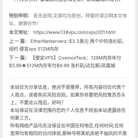
特别申明：
若无说明,文章均为原创，转载时请注明本文地
址，谢谢合作！
本文地址：
https://www.138vps.com/vps/201.html
上 一 篇：
EtherNetservers::$3.3美元 两个IP的洛杉矶、
纽约 便宜vps 512M内存
下 一 篇：
【便宜VPS】CosmosTeck：128M内存年付
$5.99★512M内存年付$9.99 洛杉矶/达拉斯/凤凰城
本站仅为分享信息，绝对不是推荐，所有内容均仅代表个
人观点，读者购买风险自担。如果你非要把风险推苏苏头
上，不要这么残忍，好吗？
本站保证在法律范围内您的个人信息不经由本站透露给任
何第三方。
所有网络产品均无法保证在中国任何地区,任何时间,任何
宽带均有相同的访问体验,那种号称某机房绝不抽风的不是