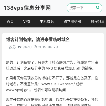
138vps信息分享网
首页
VPS
主机域名
独立服务器
教程分享
VPS优惠
域名
VPS教程
博客计划备案，请进来看临时域名
便宜VPS
虚拟主机
建站教程
苏苏
9430
2015-06-29
VPS评测
linux 教程
其他教程
是的，计划备案了，只是为了挂点联盟广告，等联盟广告审
核通过后，之后所分享的 VPS 信息会增加无 aff 的链接。
如果哪天你发现苏苏的博客打不开了，那就是在备案了，临
时域名，不出意外是：www.susu.webcam/ 或者
www.vpstj.gq 。 或者也可以翻墙访问
现在开始向百度提交闭站申请，通过后开始提交备案，预估
一个月的时间，备案期间会正常更新，请收藏临时域名。