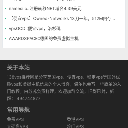
namesilo::注册转移NET域名4.39美元
【便宜vps】Owned-Networks 13刀一年，512M内存，硬盘较大
vpsGOD::便宜vps，洛杉矶
AWARDSPACE::德国的免费虚拟主机
关于本站
138vps推荐网是分享美国vps、便宜vps、稳定vps等国外优
质vps和虚拟主机信息的个人博客，偶尔也会写一些简单的入
门教程。由苏苏负责打理，欢迎加群交流，旧群已封，新
群： 494744877
常用导航
免费VPS
香港VPS
大硬盘VPS
冷门VPS