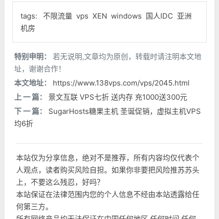
tags:
不限流量
vps
XEN
windows
国人IDC
亚洲
机房
特别申明：
若无说明,文章均为原创，转载时请注明本文地
址，谢谢合作！
本文地址：
https://www.138vps.com/vps/2045.html
上 一 篇：
景文互联 VPS七折 送内存 充1000送300元
下 一 篇：
SugarHosts糖果主机 圣诞促销，虚拟主机VPS
均6折
本站仅为分享信息，绝对不是推荐，所有内容均仅代表个
人观点，读者购买风险自担。如果你非要把风险推苏苏头
上，不要这么残忍，好吗？
本站保证在法律范围内您的个人信息不经由本站透露给任
何第三方。
所有网络产品均无法保证在中国任何地区,任何时间,任何