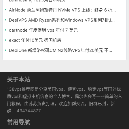
AirNode 荷兰阿姆斯特丹 NVMe VPS 上线：终身 6 折，€1.99/月起，2.5Tbit/s DDoS 防护
DesiVPS AMD Ryzen系列和Windows VPS系列7折,Intel系列年付11.6美元
dartnode 年度促销 vps 年付 7 美元
exact 年付10美元 德国机房
DediOne 新增洛杉矶CMIN2线路VPS年付20美元 不限流量
关于本站
138vps推荐网是分享美国vps、便宜vps、稳定vps等国外优
质vps和虚拟主机信息的个人博客，偶尔也会写一些简单的入
门教程。由苏苏负责打理，欢迎加群交流，旧群已封，新
群： 494744877
常用导航