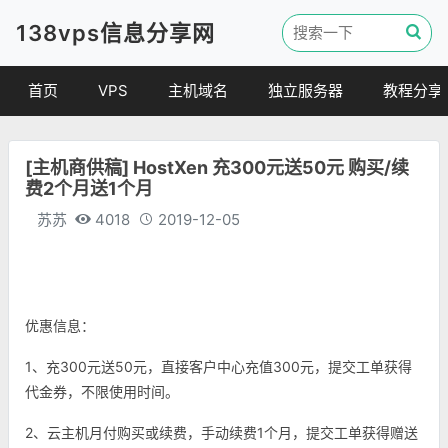
138vps信息分享网
首页
VPS
主机域名
独立服务器
教程分享
VPS优惠
域名
VPS教程
[主机商供稿] HostXen 充300元送50元 购买/续
便宜VPS
虚拟主机
建站教程
费2个月送1个月
VPS评测
linux 教程
苏苏
4018
2019-12-05
其他教程
优惠信息：
1、充300元送50元，直接客户中心充值300元，提交工单获得
代金券，不限使用时间。
2、云主机月付购买或续费，手动续费1个月，提交工单获得赠送