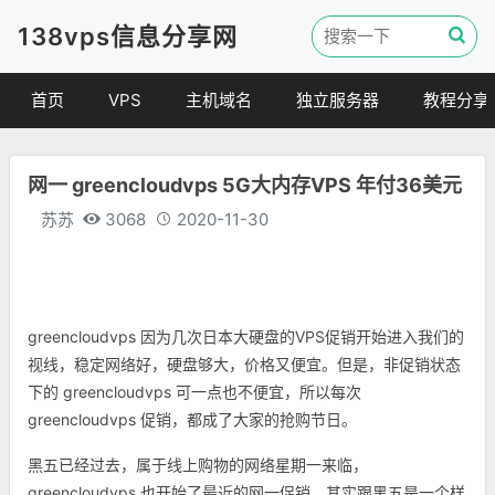
138vps信息分享网
首页
VPS
主机域名
独立服务器
教程分享
VPS优惠
域名
VPS教程
网一 greencloudvps 5G大内存VPS 年付36美元
便宜VPS
虚拟主机
建站教程
苏苏
3068
2020-11-30
VPS评测
linux 教程
其他教程
greencloudvps 因为几次日本大硬盘的VPS促销开始进入我们的
视线，稳定网络好，硬盘够大，价格又便宜。但是，非促销状态
下的 greencloudvps 可一点也不便宜，所以每次
greencloudvps 促销，都成了大家的抢购节日。
黑五已经过去，属于线上购物的网络星期一来临，
greencloudvps 也开始了最近的网一促销，其实跟黑五是一个样