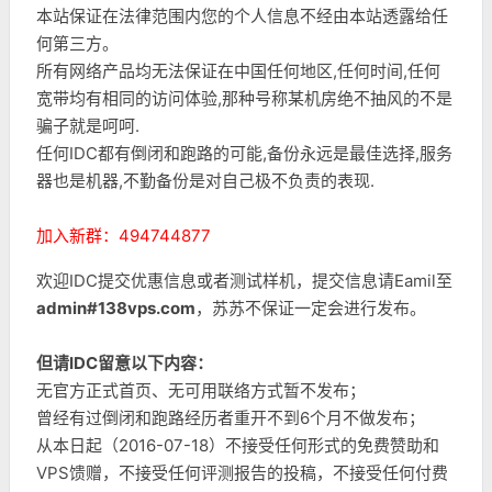
本站保证在法律范围内您的个人信息不经由本站透露给任
何第三方。
所有网络产品均无法保证在中国任何地区,任何时间,任何
宽带均有相同的访问体验,那种号称某机房绝不抽风的不是
骗子就是呵呵.
任何IDC都有倒闭和跑路的可能,备份永远是最佳选择,服务
器也是机器,不勤备份是对自己极不负责的表现.
加入新群：494744877
欢迎IDC提交优惠信息或者测试样机，提交信息请Eamil至
admin#138vps.com
，苏苏不保证一定会进行发布。
但请IDC留意以下内容：
无官方正式首页、无可用联络方式暂不发布；
曾经有过倒闭和跑路经历者重开不到6个月不做发布；
从本日起（2016-07-18）不接受任何形式的免费赞助和
VPS馈赠，不接受任何评测报告的投稿，不接受任何付费