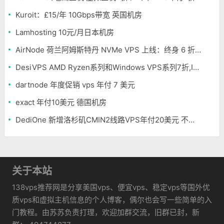
Kuroit：£15/年 10Gbps带宽 英国机房
Lamhosting 10元/月日本机房
AirNode 荷兰阿姆斯特丹 NVMe VPS 上线：终身 6 折，€1.99/月起，2.5Tbit/s DDoS 防护
DesiVPS AMD Ryzen系列和Windows VPS系列7折,Intel系列年付11.6美元
dartnode 年度促销 vps 年付 7 美元
exact 年付10美元 德国机房
DediOne 新增洛杉矶CMIN2线路VPS年付20美元 不限流量
关于本站
138vps推荐网是分享美国vps、便宜vps、稳定vps等国外优
质vps和虚拟主机信息的个人博客，偶尔也会写一些简单的入
门教程。由苏苏负责打理，欢迎加群交流，旧群已封，新