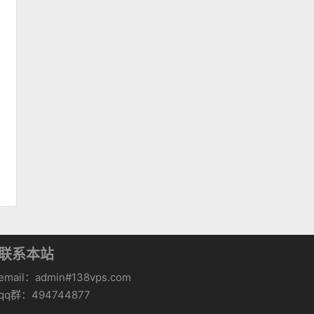
联系本站
email：admin#138vps.com
qq群：494744877