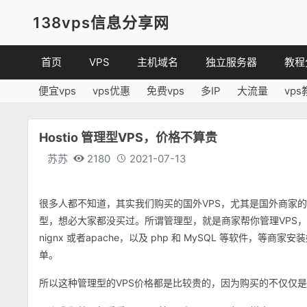
138vps信息分享网
首页
VPS
主机域名
独立服务器
教程
便宜vps
vps优惠
免费vps
多IP
大流量
vps
VPS优惠
域名
VPS
便宜VPS
虚拟主机
建站
Hostio 管理型VPS，价格不算贵
VPS评测
linux
苏苏
2180
2021-07-13
其他
很多人都不知道，其实我们购买的国外VPS，尤其是国外商家
型，想必大家都没买过。所谓管理型，就是商家帮你管理VPS
nignx 或者apache，以及 php 和 MySQL 等软件
单。
所以这种管理型的VPS价格都是比较贵的，因为购买的不仅仅