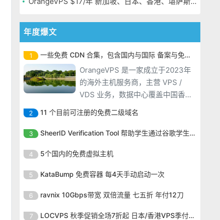
OrangeVPS $17/年 新加坡、日本、香港、堪萨斯机房
年度爆文
一些免费 CDN 合集，包含国内与国际 备案与免备案
1
OrangeVPS 是一家成立于2023年
的海外主机服务商，主营 VPS /
VDS 业务，数据中心覆盖中国香
港、新加坡、日本、美国堪萨斯与
11 个目前可注册的免费二级域名
2
洛杉矶等多个地区。其 VPS 产品基
OrangeVPS 是一家成立于2023年
于 KVM 虚拟化架构，配备 NVMe
SheerID Verification Tool 帮助学生通过谷歌学生计划免费获得 Gemini Advanced
3
的海外主机服务商，主营 VPS /
SSD 固态硬盘，主要分为亚洲和美
OrangeVPS 是一家成立于2023年
VDS 业务，数据中心覆盖中国香
5个国内的免费虚拟主机
4
国两大系列。亚洲 VPS 月付低至 6
的海外主机服务商，主营 VPS /
港、新加坡、日本、美国堪萨斯与
美元，美国
OrangeVPS 是一家成立于2023年
VDS 业务，数据中心覆盖中国香
KataBump 免费容器 每4天手动启动一次
5
洛杉矶等多个地区。其 VPS 产品基
的海外主机服务商，主营 VPS /
港、新加坡、日本、美国堪萨斯与
于 KVM 虚拟化架构，配备 NVMe
OrangeVPS 是一家成立于2023年
VDS 业务，数据中心覆盖中国香
ravnix 10Gbps带宽 双倍流量 七五折 年付12刀
6
洛杉矶等多个地区。其 VPS 产品基
SSD 固态硬盘，主要分为亚洲和美
的海外主机服务商，主营 VPS /
港、新加坡、日本、美国堪萨斯与
于 KVM 虚拟化架构，配备 NVMe
OrangeVPS 是一家成立于2023年
国两大系列。亚洲 VPS 月付低至 6
VDS 业务，数据中心覆盖中国香
LOCVPS 秋季促销全场7折起 日本/香港VPS季付63元
7
洛杉矶等多个地区。其 VPS 产品基