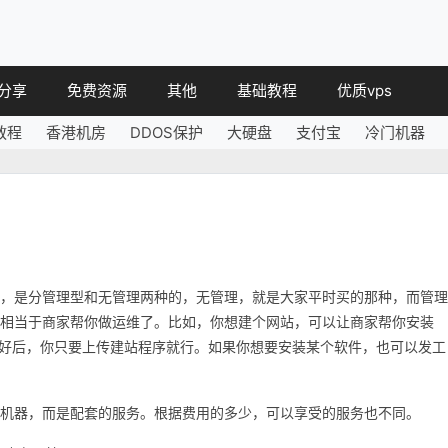
分享
免费资源
其他
基础教程
优质vps
教程
香港机房
DDOS保护
大硬盘
支付宝
冷门机器
教程
免费空间
简讯
教程
免费域名
 教程
免费VPS
教程
其他免费
的，是分管理型和无管理两种的，无管理，就是大家平时买的那种，而管理
，相当于商家帮你做运维了。比如，你想建个网站，可以让商家帮你安装
，等商家安装好后，你只要上传建站程序就行。如果你想要安装某个软件，也可以发工
是机器，而是配套的服务。根据费用的多少，可以享受的服务也不同。