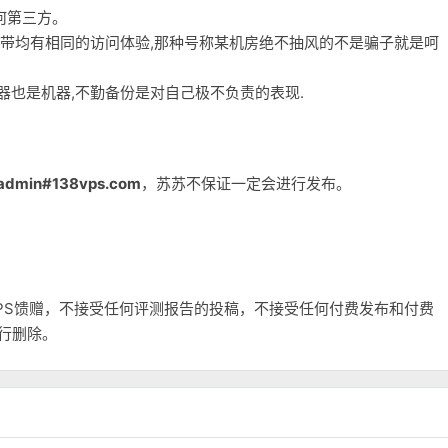
何第三方。
宽带均有相同的访问体验,那种号称某机房绝不抽风的不是骗子就是呵
务器也是机器,不勤备份是对自己极不负责的表现.
admin#138vps.com
，苏苏不保证一定会进行发布。
和VPS馈赠，不接受任何评测报告的投稿，不接受任何付费发布和付费
自行删除。