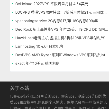
OVHcloud 2027VPS 不限流量月付 4.54美元
LOCVPS 香港VPS限时特惠：7折后月付仅21元 三网优化BGP线路 可选原生IP
vpshostingservice 2G内存$17/年 16G内存$99/年
DediRock 新上高性能VPS 年付25美元 I9 CPU DDr5内存 纽约机房
HawkHost/老鹰主机 虚拟主机3折$19/年 VPS年付5折$25/年
Lamhosting 10元/月日本机房
DesiVPS AMD Ryzen系列和Windows VPS系列7折,Intel系列年付11.6美元
exact 年付10美元 德国机房
关于本站
138vps推荐网是分享美国vps、便宜vps、稳定vps等国外优
质vps和虚拟主机信息的个人博客，偶尔也会写一些简单的入
门教程。由苏苏负责打理，欢迎加群交流，旧群已封，新群：