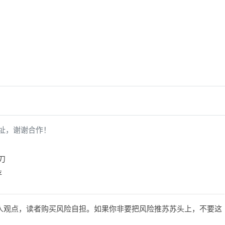
址，谢谢合作！
5刀
存
人观点，读者购买风险自担。如果你非要把风险推苏苏头上，不要这