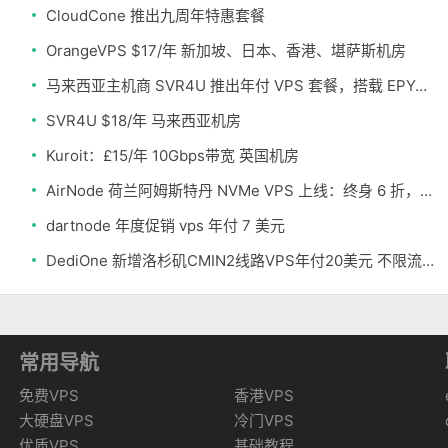
CloudCone 推出九周年特惠套餐
OrangeVPS $17/年 新加坡、日本、香港、堪萨斯机房
马来西亚主机商 SVR4U 推出年付 VPS 套餐，搭载 EPYC/至强铂金，支持支付宝
SVR4U $18/年 马来西亚机房
Kuroit：£15/年 10Gbps带宽 英国机房
AirNode 荷兰阿姆斯特丹 NVMe VPS 上线：终身 6 折，€1.99/月起，2.5Tbit/s DDoS 防护
dartnode 年度促销 vps 年付 7 美元
DediOne 新增洛杉矶CMIN2线路VPS年付20美元 不限流量
常用导航
免费VPS
香港VPS
大硬盘VPS
冷门VPS
优质VPS
基础教程