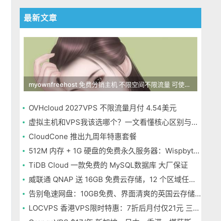
最新文章
myownfreehost 免费分销主机 不限空间不限流量 可使用免费域名申请
OVHcloud 2027VPS 不限流量月付 4.54美元
虚拟主机和VPS我该选哪个？一文看懂核心区别与选择指南
CloudCone 推出九周年特惠套餐
512M 内存 + 1G 硬盘的免费永久服务器：Wispbyte 上手
TiDB Cloud 一款免费的 MySQL数据库 大厂保证
威联通 QNAP 送 16GB 免费云存储，12 个区域任选，邮箱注册即可
告别龟速网盘：10GB免费、界面清爽的英国云存储Icedrive体验
LOCVPS 香港VPS限时特惠：7折后月付仅21元 三网优化BGP线路 可选原生IP