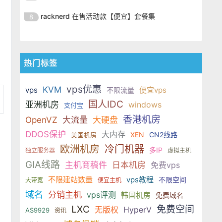
SSD 固态硬盘，主要分为亚洲和美
的海外主机服务商，主营 VPS /
美元，美国
港、新加坡、日本、美国堪萨斯与
于 KVM 虚拟化架构，配备 NVMe
OrangeVPS 是一家成立于2023年
国两大系列。亚洲 VPS 月付低至 6
VDS 业务，数据中心覆盖中国香
racknerd 在售活动款【便宜】套餐集
8
洛杉矶等多个地区。其 VPS 产品基
SSD 固态硬盘，主要分为亚洲和美
的海外主机服务商，主营 VPS /
美元，美国
港、新加坡、日本、美国堪萨斯与
于 KVM 虚拟化架构，配备 NVMe
OrangeVPS 是一家成立于2023年
国两大系列。亚洲 VPS 月付低至 6
VDS 业务，数据中心覆盖中国香
洛杉矶等多个地区。其 VPS 产品基
SSD 固态硬盘，主要分为亚洲和美
的海外主机服务商，主营 VPS /
美元，美国
港、新加坡、日本、美国堪萨斯与
于 KVM 虚拟化架构，配备 NVMe
国两大系列。亚洲 VPS 月付低至 6
VDS 业务，数据中心覆盖中国香
洛杉矶等多个地区。其 VPS 产品基
热门标签
SSD 固态硬盘，主要分为亚洲和美
美元，美国
港、新加坡、日本、美国堪萨斯与
于 KVM 虚拟化架构，配备 NVMe
国两大系列。亚洲 VPS 月付低至 6
洛杉矶等多个地区。其 VPS 产品基
SSD 固态硬盘，主要分为亚洲和美
vps优惠
美元，美国
KVM
vps
便宜vps
不限流量
于 KVM 虚拟化架构，配备 NVMe
国两大系列。亚洲 VPS 月付低至 6
国人IDC
亚洲机房
windows
支付宝
SSD 固态硬盘，主要分为亚洲和美
美元，美国
国两大系列。亚洲 VPS 月付低至 6
香港机房
OpenVZ
大流量
大硬盘
美元，美国
DDOS保护
大内存
XEN
CN2线路
美国机房
欧洲机房
冷门机器
多IP
独立服务器
虚拟主机
GIA线路
主机商稿件
日本机房
免费vps
不限建站数量
vps教程
不限空间
大带宽
便宜主机
域名
分销主机
vps评测
韩国机房
免费域名
LXC
免费空间
无版权
HyperV
AS9929
资讯