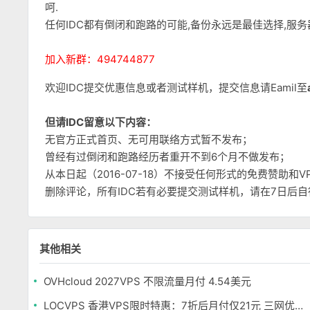
呵.
任何IDC都有倒闭和跑路的可能,备份永远是最佳选择,服
加入新群：494744877
欢迎IDC提交优惠信息或者测试样机，提交信息请Eamil至
但请IDC留意以下内容：
无官方正式首页、无可用联络方式暂不发布；
曾经有过倒闭和跑路经历者重开不到6个月不做发布；
从本日起（2016-07-18）不接受任何形式的免费赞助
删除评论，所有IDC若有必要提交测试样机，请在7日后
其他相关
OVHcloud 2027VPS 不限流量月付 4.54美元
LOCVPS 香港VPS限时特惠：7折后月付仅21元 三网优化BGP线路 可选原生IP