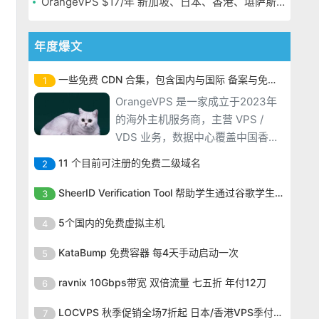
OrangeVPS $17/年 新加坡、日本、香港、堪萨斯机房
年度爆文
一些免费 CDN 合集，包含国内与国际 备案与免备案
1
OrangeVPS 是一家成立于2023年
的海外主机服务商，主营 VPS /
VDS 业务，数据中心覆盖中国香
港、新加坡、日本、美国堪萨斯与
11 个目前可注册的免费二级域名
2
洛杉矶等多个地区。其 VPS 产品基
OrangeVPS 是一家成立于2023年
于 KVM 虚拟化架构，配备 NVMe
SheerID Verification Tool 帮助学生通过谷歌学生计划免费获得 Gemini Advanced
3
的海外主机服务商，主营 VPS /
SSD 固态硬盘，主要分为亚洲和美
OrangeVPS 是一家成立于2023年
VDS 业务，数据中心覆盖中国香
5个国内的免费虚拟主机
4
国两大系列。亚洲 VPS 月付低至 6
的海外主机服务商，主营 VPS /
港、新加坡、日本、美国堪萨斯与
美元，美国
OrangeVPS 是一家成立于2023年
VDS 业务，数据中心覆盖中国香
KataBump 免费容器 每4天手动启动一次
5
洛杉矶等多个地区。其 VPS 产品基
的海外主机服务商，主营 VPS /
港、新加坡、日本、美国堪萨斯与
于 KVM 虚拟化架构，配备 NVMe
OrangeVPS 是一家成立于2023年
VDS 业务，数据中心覆盖中国香
ravnix 10Gbps带宽 双倍流量 七五折 年付12刀
6
洛杉矶等多个地区。其 VPS 产品基
SSD 固态硬盘，主要分为亚洲和美
的海外主机服务商，主营 VPS /
港、新加坡、日本、美国堪萨斯与
于 KVM 虚拟化架构，配备 NVMe
OrangeVPS 是一家成立于2023年
国两大系列。亚洲 VPS 月付低至 6
VDS 业务，数据中心覆盖中国香
LOCVPS 秋季促销全场7折起 日本/香港VPS季付63元
7
洛杉矶等多个地区。其 VPS 产品基