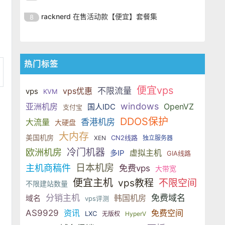
SSD 固态硬盘，主要分为亚洲和美
的海外主机服务商，主营 VPS /
美元，美国
港、新加坡、日本、美国堪萨斯与
于 KVM 虚拟化架构，配备 NVMe
OrangeVPS 是一家成立于2023年
国两大系列。亚洲 VPS 月付低至 6
VDS 业务，数据中心覆盖中国香
racknerd 在售活动款【便宜】套餐集
8
洛杉矶等多个地区。其 VPS 产品基
SSD 固态硬盘，主要分为亚洲和美
的海外主机服务商，主营 VPS /
美元，美国
港、新加坡、日本、美国堪萨斯与
于 KVM 虚拟化架构，配备 NVMe
OrangeVPS 是一家成立于2023年
国两大系列。亚洲 VPS 月付低至 6
VDS 业务，数据中心覆盖中国香
洛杉矶等多个地区。其 VPS 产品基
SSD 固态硬盘，主要分为亚洲和美
的海外主机服务商，主营 VPS /
美元，美国
港、新加坡、日本、美国堪萨斯与
于 KVM 虚拟化架构，配备 NVMe
国两大系列。亚洲 VPS 月付低至 6
VDS 业务，数据中心覆盖中国香
洛杉矶等多个地区。其 VPS 产品基
热门标签
SSD 固态硬盘，主要分为亚洲和美
美元，美国
港、新加坡、日本、美国堪萨斯与
于 KVM 虚拟化架构，配备 NVMe
国两大系列。亚洲 VPS 月付低至 6
洛杉矶等多个地区。其 VPS 产品基
SSD 固态硬盘，主要分为亚洲和美
便宜vps
美元，美国
vps优惠
不限流量
vps
KVM
于 KVM 虚拟化架构，配备 NVMe
国两大系列。亚洲 VPS 月付低至 6
windows
亚洲机房
OpenVZ
国人IDC
SSD 固态硬盘，主要分为亚洲和美
支付宝
美元，美国
国两大系列。亚洲 VPS 月付低至 6
DDOS保护
大流量
香港机房
大硬盘
美元，美国
大内存
美国机房
CN2线路
XEN
独立服务器
冷门机器
欧洲机房
虚拟主机
多IP
GIA线路
日本机房
主机商稿件
免费vps
大带宽
便宜主机
vps教程
不限空间
不限建站数量
分销主机
韩国机房
免费域名
域名
vps评测
AS9929
资讯
免费空间
LXC
无版权
HyperV