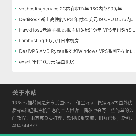
vpshostingservice 2G内存$17/年 16G内存$99/年
DediRock 新上高性能VPS 年付25美元 I9 CPU DDr5内存 纽约机房
HawkHost/老鹰主机 虚拟主机3折$19/年 VPS年付5折$25/年
Lamhosting 10元/月日本机房
DesiVPS AMD Ryzen系列和Windows VPS系列7折,Intel系列年付11.6美元
exact 年付10美元 德国机房
关于本站
138vps推荐网是分享美国vps、便宜vps、稳定vps等国外优
质vps和虚拟主机信息的个人博客，偶尔也会写一些简单的入
门教程。由苏苏负责打理，欢迎加群交流，旧群已封，新群：
494744877