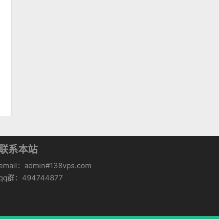
联系本站
email：admin#138vps.com
qq群：494744877