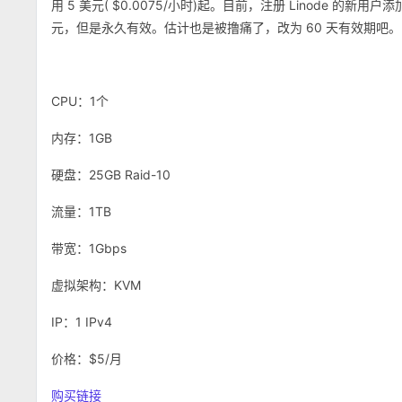
用 5 美元( $0.0075/小时)起。目前，注册 Linode 的新
元，但是永久有效。估计也是被撸痛了，改为 60 天有效期吧。
CPU：1个
内存：1GB
硬盘：25GB Raid-10
流量：1TB
带宽：1Gbps
虚拟架构：KVM
IP：1 IPv4
价格：$5/月
购买链接