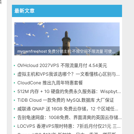
美
最新文章
myownfreehost 免费分销主机 不限空间不限流量 可使用免费域名申请
OVHcloud 2027VPS 不限流量月付 4.54美元
虚拟主机和VPS我该选哪个？一文看懂核心区别与选择指南
CloudCone 推出九周年特惠套餐
512M 内存 + 1G 硬盘的免费永久服务器：Wispbyte 上手
TiDB Cloud 一款免费的 MySQL数据库 大厂保证
威联通 QNAP 送 16GB 免费云存储，12 个区域任选，邮箱注册即可
告别龟速网盘：10GB免费、界面清爽的英国云存储Icedrive体验
LOCVPS 香港VPS限时特惠：7折后月付仅21元 三网优化BGP线路 可选原生IP