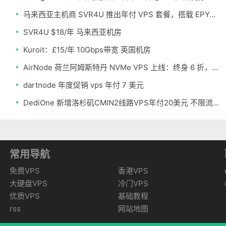
马来西亚主机商 SVR4U 推出年付 VPS 套餐，搭载 EPYC/至强铂金，支持支付宝
SVR4U $18/年 马来西亚机房
Kuroit：£15/年 10Gbps带宽 英国机房
AirNode 荷兰阿姆斯特丹 NVMe VPS 上线：终身 6 折，€1.99/月起，2.5Tbit/s DDoS 防护
dartnode 年度促销 vps 年付 7 美元
DediOne 新增洛杉矶CMIN2线路VPS年付20美元 不限流量
常用导航
免费VPS
香港VPS
大硬盘VPS
冷门VPS
优质VPS
基础教程
rss
网站地图