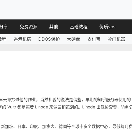
分享
免费资源
其他
基础教程
优质vps
教程
香港机房
DDOS保护
大硬盘
支付宝
冷门机器
教程
免费空间
简讯
教程
免费域名
 教程
免费VPS
教程
其他免费
和 阿里云都抄过他的作业，当然礼貌的说法是借鉴，早期的知乎服务器使用的
ltr 都是照着 Linode 来做营销策划的。Linode 出低价套餐，Vultr
英国、新加坡、日本、印度、加拿大、德国等全球十多个数据中心，最低每月