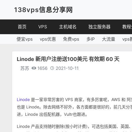
138vps信息分享网
首页
VPS
主机域名
独立服务器
教程
便宜vps
vps优惠
免费vps
多IP
大流量
vps
VPS优惠
域名
VPS
便宜VPS
虚拟主机
建站
Linode 新用户注册送100美元 有效期 60 天
VPS评测
linux
苏苏
1656
2021-10-11
其他
Linode
是一家非常厉害的 VPS 商家，有多厉害呢，AWS 
也是 Linode。除去网络不好外，各方面都是很好的，前几天分享的 Vu
进，Linode 出低配机器，Vultr也跟进。
Linode 产品支持随时删除(按小时计费)，可选包括美国、