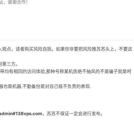
址，谢谢合作！
人观点，读者购买风险自担。如果你非要把风险推苏苏头上，不要这
何第三方。
宽带均有相同的访问体验,那种号称某机房绝不抽风的不是骗子就是呵
务器也是机器,不勤备份是对自己极不负责的表现.
admin#138vps.com
，苏苏不保证一定会进行发布。