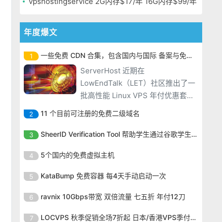
vpshostingservice 2G内存$17/年 16G内存$99/年
年度爆文
一些免费 CDN 合集，包含国内与国际 备案与免备案
1
ServerHost 近期在
LowEndTalk（LET）社区推出了一
批高性能 Linux VPS 年付优惠套
餐，使用优惠码后 2GB 内存配置低
11 个目前可注册的免费二级域名
2
至 $16.99/年，16GB 大内存套餐也
ServerHost 近期在
仅需 $99.99/年，性价比非常突
SheerID Verification Tool 帮助学生通过谷歌学生计划免费获得 Gemini Advanced
3
LowEndTalk（LET）社区推出了一
出。ServerHost 的 VPS 全部采用
ServerHost 近期在
批高性能 Linux VPS 年付优惠套
5个国内的免费虚拟主机
4
KVM 虚拟化架构，搭配
LowEndTalk（LET）社区推出了一
餐，使用优惠码后 2GB 内存配置低
ServerHost 近期在
批高性能 Linux VPS 年付优惠套
KataBump 免费容器 每4天手动启动一次
5
至 $16.99/年，16GB 大内存套餐也
LowEndTalk（LET）社区推出了一
餐，使用优惠码后 2GB 内存配置低
仅需 $99.99/年，性价比非常突
ServerHost 近期在
批高性能 Linux VPS 年付优惠套
ravnix 10Gbps带宽 双倍流量 七五折 年付12刀
6
至 $16.99/年，16GB 大内存套餐也
出。ServerHost 的 VPS 全部采用
LowEndTalk（LET）社区推出了一
餐，使用优惠码后 2GB 内存配置低
仅需 $99.99/年，性价比非常突
ServerHost 近期在
KVM 虚拟化架构，搭配
批高性能 Linux VPS 年付优惠套
LOCVPS 秋季促销全场7折起 日本/香港VPS季付63元
7
至 $16.99/年，16GB 大内存套餐也