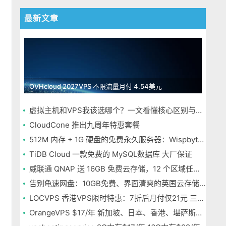
最新文章
OVHcloud 2027VPS 不限流量月付 4.54美元
虚拟主机和VPS我该选哪个？一文看懂核心区别与选择指南
CloudCone 推出九周年特惠套餐
512M 内存 + 1G 硬盘的免费永久服务器：Wispbyte 上手
TiDB Cloud 一款免费的 MySQL数据库 大厂保证
威联通 QNAP 送 16GB 免费云存储，12 个区域任选，邮箱注册即可
告别龟速网盘：10GB免费、界面清爽的英国云存储Icedrive体验
LOCVPS 香港VPS限时特惠：7折后月付仅21元 三网优化BGP线路 可选原生IP
OrangeVPS $17/年 新加坡、日本、香港、堪萨斯机房