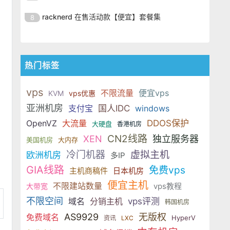
出。ServerHost 的 VPS 全部采用
LowEndTalk（LET）社区推出了一
餐，使用优惠码后 2GB 内存配置低
仅需 $99.99/年，性价比非常突
ServerHost 近期在
KVM 虚拟化架构，搭配
批高性能 Linux VPS 年付优惠套
racknerd 在售活动款【便宜】套餐集
8
至 $16.99/年，16GB 大内存套餐也
出。ServerHost 的 VPS 全部采用
LowEndTalk（LET）社区推出了一
餐，使用优惠码后 2GB 内存配置低
仅需 $99.99/年，性价比非常突
ServerHost 近期在
KVM 虚拟化架构，搭配
批高性能 Linux VPS 年付优惠套
至 $16.99/年，16GB 大内存套餐也
出。ServerHost 的 VPS 全部采用
LowEndTalk（LET）社区推出了一
餐，使用优惠码后 2GB 内存配置低
仅需 $99.99/年，性价比非常突
KVM 虚拟化架构，搭配
批高性能 Linux VPS 年付优惠套
至 $16.99/年，16GB 大内存套餐也
热门标签
出。ServerHost 的 VPS 全部采用
餐，使用优惠码后 2GB 内存配置低
仅需 $99.99/年，性价比非常突
KVM 虚拟化架构，搭配
至 $16.99/年，16GB 大内存套餐也
出。ServerHost 的 VPS 全部采用
vps
不限流量
便宜vps
KVM
vps优惠
仅需 $99.99/年，性价比非常突
KVM 虚拟化架构，搭配
亚洲机房
支付宝
国人IDC
windows
出。ServerHost 的 VPS 全部采用
KVM 虚拟化架构，搭配
OpenVZ
大流量
DDOS保护
大硬盘
香港机房
CN2线路
XEN
独立服务器
美国机房
大内存
冷门机器
虚拟主机
欧洲机房
多IP
GIA线路
免费vps
主机商稿件
日本机房
便宜主机
不限建站数量
vps教程
大带宽
不限空间
域名
分销主机
vps评测
韩国机房
AS9929
无版权
免费域名
HyperV
资讯
LXC