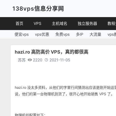
138vps信息分享网
首页
VPS
主机域名
独立服务器
教程
便宜vps
vps优惠
免费vps
多IP
大流量
vps
VPS优惠
域名
VPS
便宜VPS
虚拟主机
建站
hazi.ro 高防高价 VPS，真的都很高
VPS评测
linux
苏苏
2220
2021-11-05
其他
hazi.ro 没太多资料，从他们的字里行间猜测出应该是刚开始运
说，他们的第一台物理机到货了，很开心地开始销售 VPS 了。
物理机的配置如下：