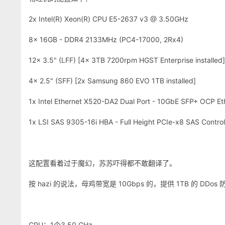
2x Intel(R) Xeon(R) CPU E5-2637 v3 @ 3.50GHz
8x 16GB - DDR4 2133MHz (PC4-17000, 2Rx4)
12x 3.5" (LFF) [4x 3TB 7200rpm HGST Enterprise installed]
4x 2.5" (SFF) [2x Samsung 860 EVO 1TB installed]
1x Intel Ethernet X520-DA2 Dual Port - 10GbE SFP+ OCP Et
1x LSI SAS 9305-16i HBA - Full Height PCIe-x8 SAS Control
这配置看着过于魔幻，苏苏吓得都不敢翻译了。
按 hazi 的说法，母鸡带宽是 10Gbps 的，提供 1TB 的 D
CPU：1个3.50 GHz