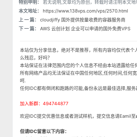
特别申明：
若无说明,文章均为原创，转载时请注明本文地
本文地址：
https://www.138vps.com/vps/2570.html
上 一 篇：
cloudjiffy 国外提供按量收费的容器服务商
下 一 篇：
AWS 云创计划 企业可以申请的国外免费VPS
本站仅为分享信息，绝对不是推荐，所有内容均仅代表个
么残忍，好吗？
本站保证在法律范围内您的个人信息不经由本站透露给任
所有网络产品均无法保证在中国任何地区,任何时间,任何
呵.
任何IDC都有倒闭和跑路的可能,备份永远是最佳选择,服
加入新群：494744877
欢迎IDC提交优惠信息或者测试样机，提交信息请Eamil至
但请IDC留意以下内容：