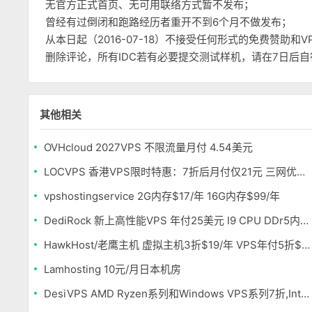
无官方正式首页、无可用联络方式暂不发布；
曾经有过倒闭和跑路经历者重开不到6个月不做发布；
从本日起（2016-07-18）不接受任何形式的免费赞助
删除评论，所有IDC若有必要提交测试样机，请在7日后
其他相关
OVHcloud 2027VPS 不限流量月付 4.54美元
LOCVPS 香港VPS限时特惠：7折后月付仅21元 三网优化BGP线路 可选原生IP
vpshostingservice 2G内存$17/年 16G内存$99/年
DediRock 新上高性能VPS 年付25美元 I9 CPU DDr5内存 纽约机房
HawkHost/老鹰主机 虚拟主机3折$19/年 VPS年付5折$25/年
Lamhosting 10元/月日本机房
DesiVPS AMD Ryzen系列和Windows VPS系列7折,Intel系列年付11.6美元