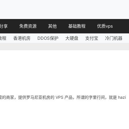
分享
免费资源
其他
基础教程
优质vps
教程
香港机房
DDOS保护
大硬盘
支付宝
冷门机器
教程
免费空间
简讯
教程
免费域名
 教程
免费VPS
教程
其他免费
营的商家，提供罗马尼亚机房的 VPS 产品，所谓的字里行间，就是 hazi