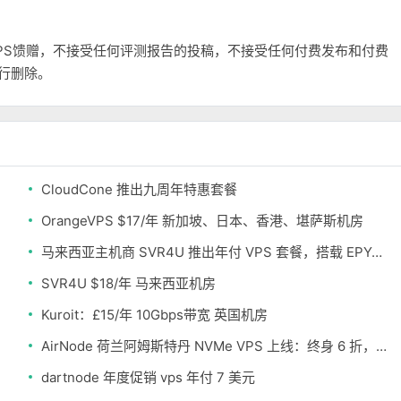
和VPS馈赠，不接受任何评测报告的投稿，不接受任何付费发布和付费
自行删除。
CloudCone 推出九周年特惠套餐
OrangeVPS $17/年 新加坡、日本、香港、堪萨斯机房
马来西亚主机商 SVR4U 推出年付 VPS 套餐，搭载 EPYC/至强铂金，支持支付宝
SVR4U $18/年 马来西亚机房
Kuroit：£15/年 10Gbps带宽 英国机房
AirNode 荷兰阿姆斯特丹 NVMe VPS 上线：终身 6 折，€1.99/月起，2.5Tbit/s DDoS 防护
dartnode 年度促销 vps 年付 7 美元