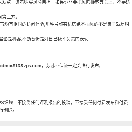
人观点，读者购买风险自担。如果你非要把风险推苏苏头上，不要这
何第三方。
宽带均有相同的访问体验,那种号称某机房绝不抽风的不是骗子就是呵
务器也是机器,不勤备份是对自己极不负责的表现.
admin#138vps.com
，苏苏不保证一定会进行发布。
和VPS馈赠，不接受任何评测报告的投稿，不接受任何付费发布和付费
自行删除。