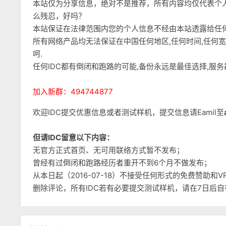
本站仅为分享信息，绝对不是推荐，所有内容均仅代表个
么残忍，好吗？
本站保证在法律范围内您的个人信息不经由本站透露给任
所有网络产品均无法保证在中国任何地区,任何时间,任何
呵.
任何IDC都有倒闭和跑路的可能,备份永远是最佳选择,服
加入新群：494744877
欢迎IDC提交优惠信息或者测试样机，提交信息请Eamil至
但请IDC留意以下内容：
无官方正式首页、无可用联络方式暂不发布；
曾经有过倒闭和跑路经历者重开不到6个月不做发布；
从本日起（2016-07-18）不接受任何形式的免费赞助
删除评论，所有IDC若有必要提交测试样机，请在7日后