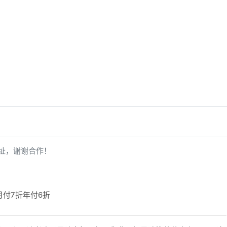
址，谢谢合作！
 月付7折年付6折