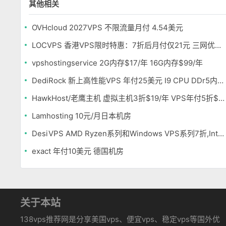
其他相关
OVHcloud 2027VPS 不限流量月付 4.54美元
LOCVPS 香港VPS限时特惠：7折后月付仅21元 三网优化BGP线路 可选原生IP
vpshostingservice 2G内存$17/年 16G内存$99/年
DediRock 新上高性能VPS 年付25美元 I9 CPU DDr5内存 纽约机房
HawkHost/老鹰主机 虚拟主机3折$19/年 VPS年付5折$25/年
Lamhosting 10元/月日本机房
DesiVPS AMD Ryzen系列和Windows VPS系列7折,Intel系列年付11.6美元
exact 年付10美元 德国机房
关于本站
138vps推荐网是分享美国vps、便宜vps、稳定vps等国外优