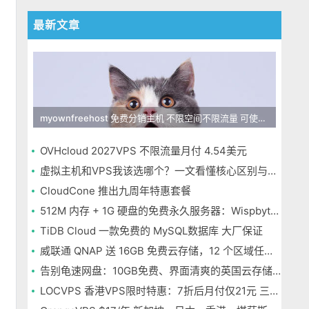
最新文章
myownfreehost 免费分销主机 不限空间不限流量 可使用免费域名申请
OVHcloud 2027VPS 不限流量月付 4.54美元
虚拟主机和VPS我该选哪个？一文看懂核心区别与选择指南
CloudCone 推出九周年特惠套餐
512M 内存 + 1G 硬盘的免费永久服务器：Wispbyte 上手
TiDB Cloud 一款免费的 MySQL数据库 大厂保证
威联通 QNAP 送 16GB 免费云存储，12 个区域任选，邮箱注册即可
告别龟速网盘：10GB免费、界面清爽的英国云存储Icedrive体验
LOCVPS 香港VPS限时特惠：7折后月付仅21元 三网优化BGP线路 可选原生IP