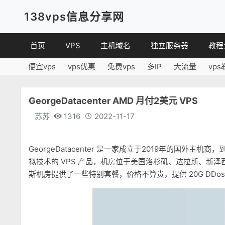
138vps信息分享网
首页
VPS
主机域名
独立服务器
教程
便宜vps
vps优惠
免费vps
多IP
大流量
vps
VPS优惠
域名
VPS
便宜VPS
虚拟主机
建站
GeorgeDatacenter AMD 月付2美元 VPS
VPS评测
linux
苏苏
1316
2022-11-17
其他
GeorgeDatacenter 是一家成立于2019年的国外主机商
拟技术的 VPS 产品，机房位于美国洛杉矶、达拉斯、新泽西、芝
斯机房提供了一些特别套餐，价格不算贵，提供 20G DDos保