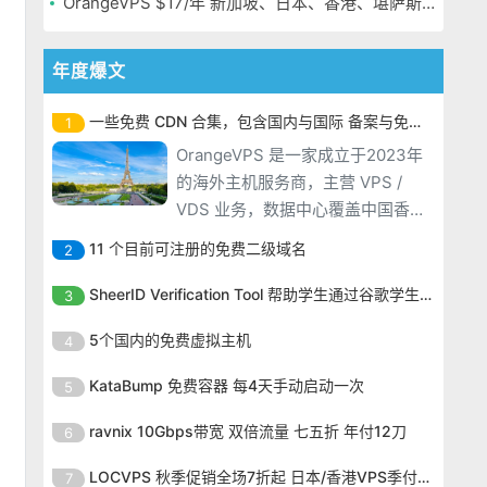
OrangeVPS $17/年 新加坡、日本、香港、堪萨斯机房
年度爆文
一些免费 CDN 合集，包含国内与国际 备案与免备案
1
OrangeVPS 是一家成立于2023年
的海外主机服务商，主营 VPS /
VDS 业务，数据中心覆盖中国香
港、新加坡、日本、美国堪萨斯与
11 个目前可注册的免费二级域名
2
洛杉矶等多个地区。其 VPS 产品基
OrangeVPS 是一家成立于2023年
于 KVM 虚拟化架构，配备 NVMe
SheerID Verification Tool 帮助学生通过谷歌学生计划免费获得 Gemini Advanced
3
的海外主机服务商，主营 VPS /
SSD 固态硬盘，主要分为亚洲和美
OrangeVPS 是一家成立于2023年
VDS 业务，数据中心覆盖中国香
5个国内的免费虚拟主机
4
国两大系列。亚洲 VPS 月付低至 6
的海外主机服务商，主营 VPS /
港、新加坡、日本、美国堪萨斯与
美元，美国
OrangeVPS 是一家成立于2023年
VDS 业务，数据中心覆盖中国香
KataBump 免费容器 每4天手动启动一次
5
洛杉矶等多个地区。其 VPS 产品基
的海外主机服务商，主营 VPS /
港、新加坡、日本、美国堪萨斯与
于 KVM 虚拟化架构，配备 NVMe
OrangeVPS 是一家成立于2023年
VDS 业务，数据中心覆盖中国香
ravnix 10Gbps带宽 双倍流量 七五折 年付12刀
6
洛杉矶等多个地区。其 VPS 产品基
SSD 固态硬盘，主要分为亚洲和美
的海外主机服务商，主营 VPS /
港、新加坡、日本、美国堪萨斯与
于 KVM 虚拟化架构，配备 NVMe
OrangeVPS 是一家成立于2023年
国两大系列。亚洲 VPS 月付低至 6
VDS 业务，数据中心覆盖中国香
LOCVPS 秋季促销全场7折起 日本/香港VPS季付63元
7
洛杉矶等多个地区。其 VPS 产品基