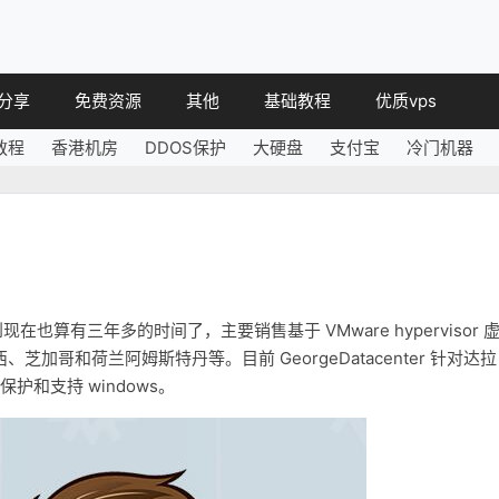
分享
免费资源
其他
基础教程
优质vps
教程
香港机房
DDOS保护
大硬盘
支付宝
冷门机器
教程
免费空间
简讯
教程
免费域名
 教程
免费VPS
教程
其他免费
，到现在也算有三年多的时间了，主要销售基于 VMware hypervisor 
加哥和荷兰阿姆斯特丹等。目前 GeorgeDatacenter 针对达拉
护和支持 windows。