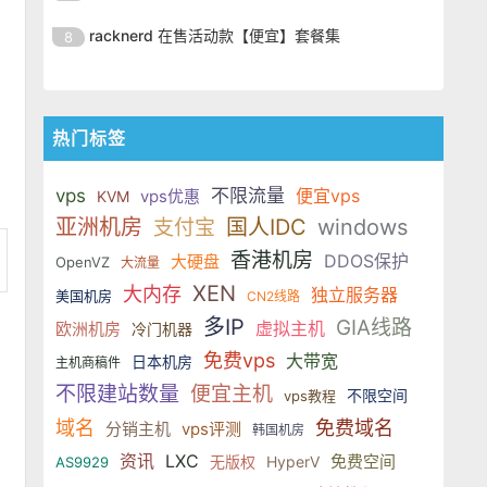
SSD 固态硬盘，主要分为亚洲和美
的海外主机服务商，主营 VPS /
美元，美国
港、新加坡、日本、美国堪萨斯与
于 KVM 虚拟化架构，配备 NVMe
OrangeVPS 是一家成立于2023年
国两大系列。亚洲 VPS 月付低至 6
VDS 业务，数据中心覆盖中国香
racknerd 在售活动款【便宜】套餐集
8
洛杉矶等多个地区。其 VPS 产品基
SSD 固态硬盘，主要分为亚洲和美
的海外主机服务商，主营 VPS /
美元，美国
港、新加坡、日本、美国堪萨斯与
于 KVM 虚拟化架构，配备 NVMe
OrangeVPS 是一家成立于2023年
国两大系列。亚洲 VPS 月付低至 6
VDS 业务，数据中心覆盖中国香
洛杉矶等多个地区。其 VPS 产品基
SSD 固态硬盘，主要分为亚洲和美
的海外主机服务商，主营 VPS /
美元，美国
港、新加坡、日本、美国堪萨斯与
于 KVM 虚拟化架构，配备 NVMe
国两大系列。亚洲 VPS 月付低至 6
VDS 业务，数据中心覆盖中国香
洛杉矶等多个地区。其 VPS 产品基
热门标签
SSD 固态硬盘，主要分为亚洲和美
美元，美国
港、新加坡、日本、美国堪萨斯与
于 KVM 虚拟化架构，配备 NVMe
国两大系列。亚洲 VPS 月付低至 6
洛杉矶等多个地区。其 VPS 产品基
SSD 固态硬盘，主要分为亚洲和美
vps
美元，美国
不限流量
便宜vps
vps优惠
KVM
于 KVM 虚拟化架构，配备 NVMe
国两大系列。亚洲 VPS 月付低至 6
亚洲机房
国人IDC
windows
支付宝
SSD 固态硬盘，主要分为亚洲和美
美元，美国
香港机房
国两大系列。亚洲 VPS 月付低至 6
DDOS保护
大硬盘
OpenVZ
大流量
美元，美国
XEN
大内存
独立服务器
美国机房
CN2线路
多IP
GIA线路
虚拟主机
欧洲机房
冷门机器
免费vps
大带宽
日本机房
主机商稿件
不限建站数量
便宜主机
不限空间
vps教程
域名
免费域名
分销主机
vps评测
韩国机房
资讯
LXC
免费空间
无版权
HyperV
AS9929