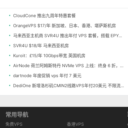
CloudCone 推出九周年特惠套餐
OrangeVPS $17/年 新加坡、日本、香港、堪萨斯机房
马来西亚主机商 SVR4U 推出年付 VPS 套餐，搭载 EPYC/至强铂金，支持支付宝
SVR4U $18/年 马来西亚机房
Kuroit：£15/年 10Gbps带宽 英国机房
AirNode 荷兰阿姆斯特丹 NVMe VPS 上线：终身 6 折，€1.99/月起，2.5Tbit/s DDoS 防护
dartnode 年度促销 vps 年付 7 美元
DediOne 新增洛杉矶CMIN2线路VPS年付20美元 不限流量
常用导航
免费VPS
香港VPS