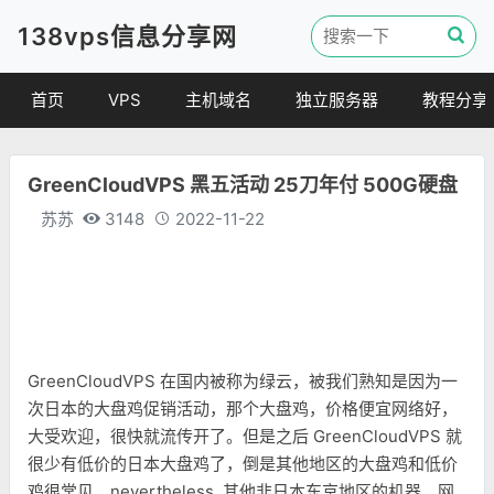
138vps信息分享网
首页
VPS
主机域名
独立服务器
教程分享
VPS优惠
域名
VPS教程
GreenCloudVPS 黑五活动 25刀年付 500G硬盘
便宜VPS
虚拟主机
建站教程
苏苏
3148
2022-11-22
VPS评测
linux 教程
其他教程
GreenCloudVPS 在国内被称为绿云，被我们熟知是因为一
次日本的大盘鸡促销活动，那个大盘鸡，价格便宜网络好，
大受欢迎，很快就流传开了。但是之后 GreenCloudVPS 就
很少有低价的日本大盘鸡了，倒是其他地区的大盘鸡和低价
鸡很常见。nevertheless, 其他非日本东京地区的机器，网