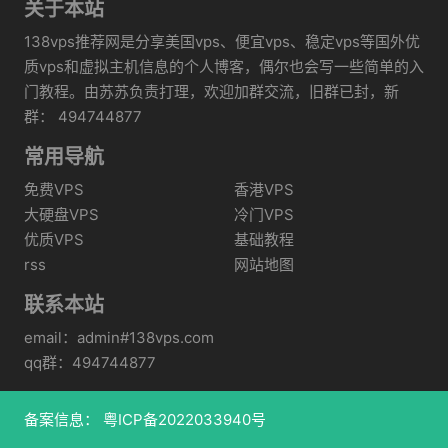
关于本站
138vps推荐网是分享美国vps、便宜vps、稳定vps等国外优
质vps和虚拟主机信息的个人博客，偶尔也会写一些简单的入
门教程。由苏苏负责打理，欢迎加群交流，旧群已封，新
群： 494744877
常用导航
免费VPS
香港VPS
大硬盘VPS
冷门VPS
优质VPS
基础教程
rss
网站地图
联系本站
email：admin#138vps.com
qq群：494744877
备案信息：
粤ICP备2022033940号