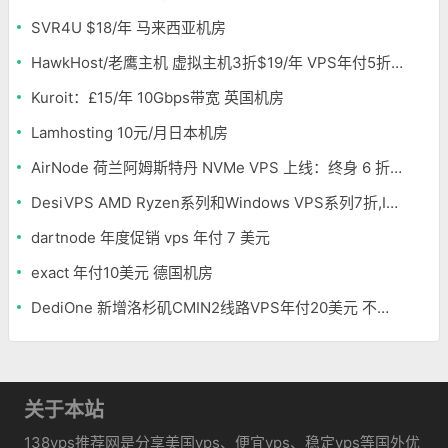
SVR4U $18/年 马来西亚机房
HawkHost/老鹰主机 虚拟主机3折$19/年 VPS年付5折$25/年
Kuroit：£15/年 10Gbps带宽 英国机房
Lamhosting 10元/月日本机房
AirNode 荷兰阿姆斯特丹 NVMe VPS 上线：终身 6 折，€1.99/月起，2.5Tbit/s DDoS 防护
DesiVPS AMD Ryzen系列和Windows VPS系列7折,Intel系列年付11.6美元
dartnode 年度促销 vps 年付 7 美元
exact 年付10美元 德国机房
DediOne 新增洛杉矶CMIN2线路VPS年付20美元 不限流量
关于本站
138vps推荐网是分享美国vps、便宜vps、稳定vps等国外优