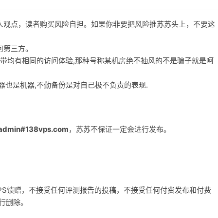
人观点，读者购买风险自担。如果你非要把风险推苏苏头上，不要这
何第三方。
宽带均有相同的访问体验,那种号称某机房绝不抽风的不是骗子就是呵
务器也是机器,不勤备份是对自己极不负责的表现.
admin#138vps.com
，苏苏不保证一定会进行发布。
和VPS馈赠，不接受任何评测报告的投稿，不接受任何付费发布和付费
自行删除。