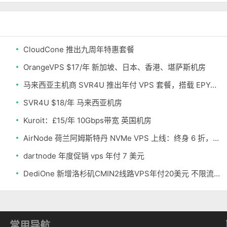
CloudCone 推出九周年特惠套餐
OrangeVPS $17/年 新加坡、日本、香港、堪萨斯机房
马来西亚主机商 SVR4U 推出年付 VPS 套餐，搭载 EPYC/至强铂金，支持支付宝
SVR4U $18/年 马来西亚机房
Kuroit：£15/年 10Gbps带宽 英国机房
AirNode 荷兰阿姆斯特丹 NVMe VPS 上线：终身 6 折，€1.99/月起，2.5Tbit/s DDoS 防护
dartnode 年度促销 vps 年付 7 美元
DediOne 新增洛杉矶CMIN2线路VPS年付20美元 不限流量
常用导航