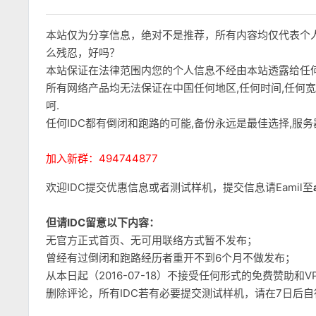
本站仅为分享信息，绝对不是推荐，所有内容均仅代表个
么残忍，好吗？
本站保证在法律范围内您的个人信息不经由本站透露给任
所有网络产品均无法保证在中国任何地区,任何时间,任何
呵.
任何IDC都有倒闭和跑路的可能,备份永远是最佳选择,服
加入新群：494744877
欢迎IDC提交优惠信息或者测试样机，提交信息请Eamil至
但请IDC留意以下内容：
无官方正式首页、无可用联络方式暂不发布；
曾经有过倒闭和跑路经历者重开不到6个月不做发布；
从本日起（2016-07-18）不接受任何形式的免费赞助
删除评论，所有IDC若有必要提交测试样机，请在7日后