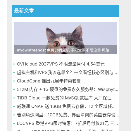
最新文章
myownfreehost 免费分销主机 不限空间不限流量 可使用免费域名申请
OVHcloud 2027VPS 不限流量月付 4.54美元
虚拟主机和VPS我该选哪个？一文看懂核心区别与选择指南
CloudCone 推出九周年特惠套餐
512M 内存 + 1G 硬盘的免费永久服务器：Wispbyte 上手
TiDB Cloud 一款免费的 MySQL数据库 大厂保证
威联通 QNAP 送 16GB 免费云存储，12 个区域任选，邮箱注册即可
告别龟速网盘：10GB免费、界面清爽的英国云存储Icedrive体验
LOCVPS 香港VPS限时特惠：7折后月付仅21元 三网优化BGP线路 可选原生IP