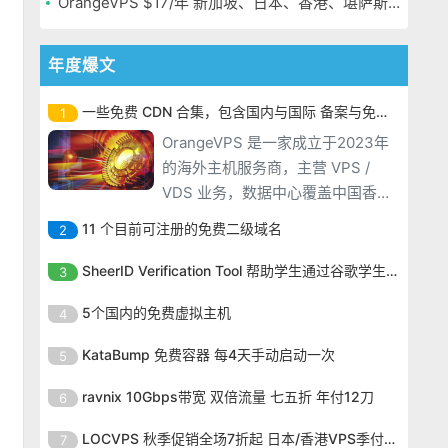
OrangeVPS $17/年 新加坡、日本、香港、堪萨斯机房
年度爆文
一些免费 CDN 合集，包含国内与国际 备案与免备案
1
OrangeVPS 是一家成立于2023年
的海外主机服务商，主营 VPS /
VDS 业务，数据中心覆盖中国香
港、新加坡、日本、美国堪萨斯与
11 个目前可注册的免费二级域名
2
洛杉矶等多个地区。其 VPS 产品基
OrangeVPS 是一家成立于2023年
于 KVM 虚拟化架构，配备 NVMe
SheerID Verification Tool 帮助学生通过谷歌学生计划免费获得 Gemini Advanced
3
的海外主机服务商，主营 VPS /
SSD 固态硬盘，主要分为亚洲和美
OrangeVPS 是一家成立于2023年
VDS 业务，数据中心覆盖中国香
5个国内的免费虚拟主机
4
国两大系列。亚洲 VPS 月付低至 6
的海外主机服务商，主营 VPS /
港、新加坡、日本、美国堪萨斯与
美元，美国
OrangeVPS 是一家成立于2023年
VDS 业务，数据中心覆盖中国香
KataBump 免费容器 每4天手动启动一次
5
洛杉矶等多个地区。其 VPS 产品基
的海外主机服务商，主营 VPS /
港、新加坡、日本、美国堪萨斯与
于 KVM 虚拟化架构，配备 NVMe
OrangeVPS 是一家成立于2023年
VDS 业务，数据中心覆盖中国香
ravnix 10Gbps带宽 双倍流量 七五折 年付12刀
6
洛杉矶等多个地区。其 VPS 产品基
SSD 固态硬盘，主要分为亚洲和美
的海外主机服务商，主营 VPS /
港、新加坡、日本、美国堪萨斯与
于 KVM 虚拟化架构，配备 NVMe
OrangeVPS 是一家成立于2023年
国两大系列。亚洲 VPS 月付低至 6
VDS 业务，数据中心覆盖中国香
LOCVPS 秋季促销全场7折起 日本/香港VPS季付63元
7
洛杉矶等多个地区。其 VPS 产品基