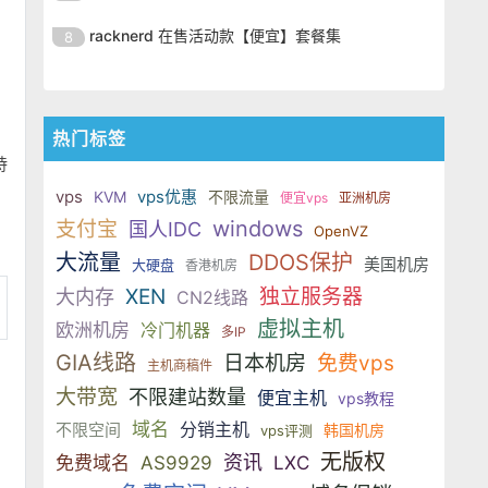
SSD 固态硬盘，主要分为亚洲和美
的海外主机服务商，主营 VPS /
美元，美国
港、新加坡、日本、美国堪萨斯与
于 KVM 虚拟化架构，配备 NVMe
OrangeVPS 是一家成立于2023年
国两大系列。亚洲 VPS 月付低至 6
VDS 业务，数据中心覆盖中国香
racknerd 在售活动款【便宜】套餐集
8
洛杉矶等多个地区。其 VPS 产品基
SSD 固态硬盘，主要分为亚洲和美
的海外主机服务商，主营 VPS /
美元，美国
港、新加坡、日本、美国堪萨斯与
于 KVM 虚拟化架构，配备 NVMe
OrangeVPS 是一家成立于2023年
国两大系列。亚洲 VPS 月付低至 6
VDS 业务，数据中心覆盖中国香
洛杉矶等多个地区。其 VPS 产品基
SSD 固态硬盘，主要分为亚洲和美
的海外主机服务商，主营 VPS /
美元，美国
港、新加坡、日本、美国堪萨斯与
于 KVM 虚拟化架构，配备 NVMe
国两大系列。亚洲 VPS 月付低至 6
VDS 业务，数据中心覆盖中国香
洛杉矶等多个地区。其 VPS 产品基
热门标签
SSD 固态硬盘，主要分为亚洲和美
美元，美国
港、新加坡、日本、美国堪萨斯与
于 KVM 虚拟化架构，配备 NVMe
持
国两大系列。亚洲 VPS 月付低至 6
洛杉矶等多个地区。其 VPS 产品基
SSD 固态硬盘，主要分为亚洲和美
。
美元，美国
vps
vps优惠
KVM
不限流量
便宜vps
亚洲机房
于 KVM 虚拟化架构，配备 NVMe
国两大系列。亚洲 VPS 月付低至 6
windows
支付宝
国人IDC
SSD 固态硬盘，主要分为亚洲和美
OpenVZ
美元，美国
大流量
国两大系列。亚洲 VPS 月付低至 6
DDOS保护
美国机房
大硬盘
香港机房
美元，美国
XEN
独立服务器
大内存
CN2线路
虚拟主机
欧洲机房
冷门机器
多IP
GIA线路
日本机房
免费vps
主机商稿件
大带宽
不限建站数量
便宜主机
vps教程
域名
分销主机
不限空间
韩国机房
vps评测
无版权
资讯
免费域名
AS9929
LXC