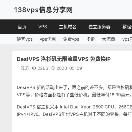
138vps信息分享网
首页
VPS
主机域名
独立服务器
教程
便宜vps
vps优惠
免费vps
多IP
大流量
vps
VPS优惠
域名
VPS
便宜VPS
虚拟主机
建站
DesiVPS 洛杉矶无限流量VPS 免费换IP
VPS评测
linux
苏苏
2266
2023-05-09
其他
DesiVPS 新的活动出来了，跟之前的差不多，都是洛杉矶机
VPS等，价格方面都是有了些低价机，最低年付18.99美元
DesiVPS 宿主机采用 Intel Dual Xeon 2690 CPU，2
IPv4+IPv6。DesiVPS年付VPS主机对于不同的套