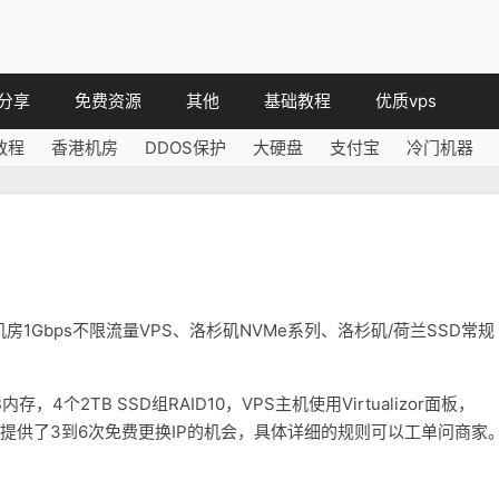
分享
免费资源
其他
基础教程
优质vps
教程
香港机房
DDOS保护
大硬盘
支付宝
冷门机器
教程
免费空间
简讯
教程
免费域名
 教程
免费VPS
教程
其他免费
房1Gbps不限流量VPS、洛杉矶NVMe系列、洛杉矶/荷兰SSD常规
。
56GB内存，4个2TB SSD组RAID10，VPS主机使用Virtualizor面板，
餐，每年提供了3到6次免费更换IP的机会，具体详细的规则可以工单问商家