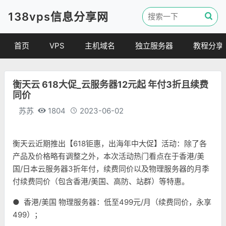
138vps信息分享网
首页
VPS
主机域名
独立服务器
教程分享
VPS优惠
域名
VPS教程
衡天云 618大促_云服务器12元起 年付3折且续费
便宜VPS
虚拟主机
建站教程
同价
VPS评测
linux 教程
苏苏
1804
2023-06-02
其他教程
衡天云近期推出【618钜惠，出海年中大促】活动：除了各
产品及价格略有调整之外，本次活动热门看点在于香港/美
国/日本云服务器3折年付，续费同价以及物理服务器的月季
付续费同价（包含香港/美国、高防、站群）等特惠。
● 香港/美国 物理服务器：低至499元/月（续费同价，永享
499）；