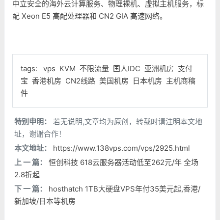
中立安全的海外云计算服务、物理裸机、虚拟主机服务，标
配 Xeon E5 高配处理器和 CN2 GIA 高速网络。
tags:
vps
KVM
不限流量
国人IDC
亚洲机房
支付
宝
香港机房
CN2线路
美国机房
日本机房
主机商稿
件
特别申明：
若无说明,文章均为原创，转载时请注明本文地
址，谢谢合作！
本文地址：
https://www.138vps.com/vps/2925.html
上 一 篇：
恒创科技 618云服务器活动低至262元/年 全场
2.8折起
下 一 篇：
hosthatch 1TB大硬盘VPS年付35美元起,香港/
新加坡/日本等机房