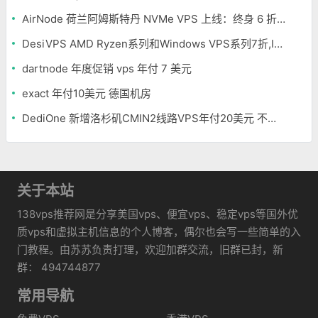
AirNode 荷兰阿姆斯特丹 NVMe VPS 上线：终身 6 折，€1.99/月起，2.5Tbit/s DDoS 防护
DesiVPS AMD Ryzen系列和Windows VPS系列7折,Intel系列年付11.6美元
dartnode 年度促销 vps 年付 7 美元
exact 年付10美元 德国机房
DediOne 新增洛杉矶CMIN2线路VPS年付20美元 不限流量
关于本站
138vps推荐网是分享美国vps、便宜vps、稳定vps等国外优
质vps和虚拟主机信息的个人博客，偶尔也会写一些简单的入
门教程。由苏苏负责打理，欢迎加群交流，旧群已封，新
群： 494744877
常用导航