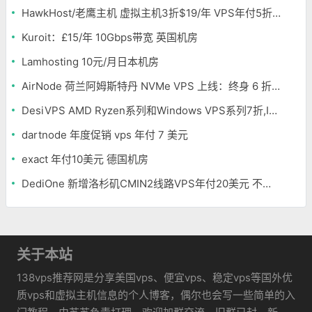
HawkHost/老鹰主机 虚拟主机3折$19/年 VPS年付5折$25/年
Kuroit：£15/年 10Gbps带宽 英国机房
Lamhosting 10元/月日本机房
AirNode 荷兰阿姆斯特丹 NVMe VPS 上线：终身 6 折，€1.99/月起，2.5Tbit/s DDoS 防护
DesiVPS AMD Ryzen系列和Windows VPS系列7折,Intel系列年付11.6美元
dartnode 年度促销 vps 年付 7 美元
exact 年付10美元 德国机房
DediOne 新增洛杉矶CMIN2线路VPS年付20美元 不限流量
关于本站
138vps推荐网是分享美国vps、便宜vps、稳定vps等国外优
质vps和虚拟主机信息的个人博客，偶尔也会写一些简单的入