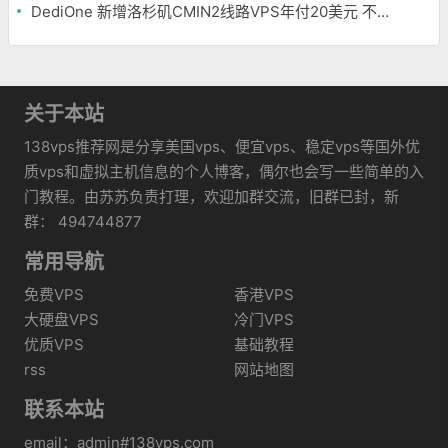
DediOne 新增洛杉矶CMIN2线路VPS年付20美元 不限流量
关于本站
138vps推荐网是分享美国vps、便宜vps、稳定vps等国外优
质vps和虚拟主机信息的个人博客，偶尔也会写一些简单的入
门教程。由苏苏负责打理，欢迎加群交流，旧群已封，新
群： 494744877
常用导航
免费VPS
香港VPS
大硬盘VPS
冷门VPS
优质VPS
基础教程
rss
网站地图
联系本站
email：admin#138vps.com