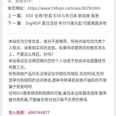
址，谢谢合作！
本文地址：
https://www.138vps.com/vps/3076.html
上 一 篇：
XSX 全场7折起 $38.5/年日本 新加坡 香港
下 一 篇：
DigiRDP 夏日活动 年付15美元起 印度美国多地
本站仅为分享信息，绝对不是推荐，所有内容均仅代表个
人观点，读者购买风险自担。如果你非要把风险推苏苏头
上，不要这么残忍，好吗？
本站保证在法律范围内您的个人信息不经由本站透露给任
何第三方。
所有网络产品均无法保证在中国任何地区,任何时间,任何
宽带均有相同的访问体验,那种号称某机房绝不抽风的不是
骗子就是呵呵.
任何IDC都有倒闭和跑路的可能,备份永远是最佳选择,服务
器也是机器,不勤备份是对自己极不负责的表现.
加入新群：494744877