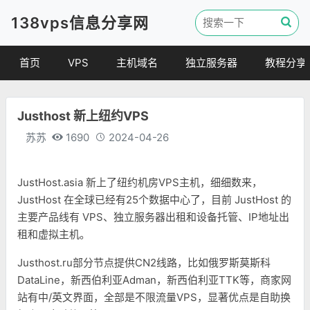
138vps信息分享网
首页
VPS
主机域名
独立服务器
教程分享
VPS优惠
域名
VPS教程
Justhost 新上纽约VPS
便宜VPS
虚拟主机
建站教程
苏苏
1690
2024-04-26
VPS评测
linux 教程
其他教程
JustHost.asia 新上了纽约机房VPS主机，细细数来，
JustHost 在全球已经有25个数据中心了，目前 JustHost 的
主要产品线有 VPS、独立服务器出租和设备托管、IP地址出
租和虚拟主机。
Justhost.ru部分节点提供CN2线路，比如俄罗斯莫斯科
DataLine，新西伯利亚Adman，新西伯利亚TTK等，商家网
站有中/英文界面，全部是不限流量VPS，显著优点是自助换