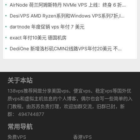
AirNode 荷兰阿姆斯特丹 NVMe VPS 上线：终身 6 折，€1.99/月起，2.5Tbit/s DDoS 防护
DesiVPS AMD Ryzen系列和Windows VPS系列7折,Intel系列年付11.6美元
dartnode 年度促销 vps 年付 7 美元
exact 年付10美元 德国机房
DediOne 新增洛杉矶CMIN2线路VPS年付20美元 不限流量
关于本站
138vps推荐网是分享美国vps、便宜vps、稳定vps等国外优
质vps和虚拟主机信息的个人博客，偶尔也会写一些简单的入
门教程。由苏苏负责打理，欢迎加群交流，旧群已封，新
群： 494744877
常用导航
免费VPS
香港VPS