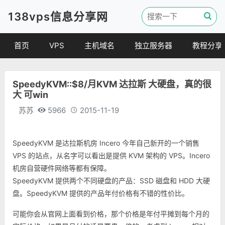
138vps信息分享网
首页
VPS
主机域名
独立服务器
教程分享
VPS优惠
域名
VPS教程
SpeedyKVM::$8/月KVM 达拉斯 大硬盘，真的很
便宜VPS
虚拟主机
建站教程
大 可win
VPS评测
linux 教程
苏苏
5966
2015-11-19
其他教程
SpeedyKVM 是达拉斯机房 Incero 今年自己新开的一个销售
VPS 的站点，从名字可以看出是提供 KVM 架构的 VPS。Incero
机房自营硬件网络等都有保障。
SpeedyKVM 提供两个不同硬盘的产品：SSD 磁盘和 HDD 大硬
盘。SpeedyKVM 提供的产品年付价格有不错的性价比。
可能你会从官网上面看到价格，那个价格是年付平摊到每个月的