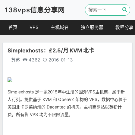
138vps信息分享网
首页
VPS
主机域名
独立服务器
教程分享
VPS优惠
域名
VPS教程
Simplexhosts：£2.5/月 KVM 北卡
便宜VPS
虚拟主机
建站教程
苏苏
4362
2016-01-13
VPS评测
linux 教程
其他教程
Simplexhosts 是一家2015年中注册的国外VPS主机商，属于新
人行列。提供基于 KVM 和 OpenVZ 架构的 VPS，数据中心位于
美国北卡罗莱纳州的 Dacentec 的机房。主机商网站以英镑计
费，所有售 VPS 均为不限限流量。