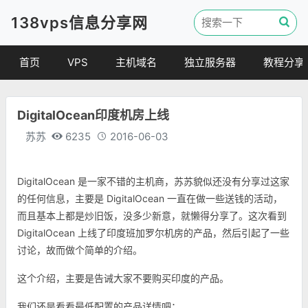
138vps信息分享网
首页
VPS
主机域名
独立服务器
教程分享
VPS优惠
域名
VPS教程
DigitalOcean印度机房上线
便宜VPS
虚拟主机
建站教程
苏苏
6235
2016-06-03
VPS评测
linux 教程
其他教程
DigitalOcean 是一家不错的主机商，苏苏貌似还没有分享过这家
的任何信息，主要是 DigitalOcean 一直在做一些送钱的活动，
而且基本上都是炒旧饭，没多少新意，就懒得分享了。这次看到
DigitalOcean 上线了印度班加罗尔机房的产品，然后引起了一些
讨论，故而做个简单的介绍。
这个介绍，主要是告诫大家不要购买印度的产品。
我们还是看看最低配置的产品详情吧：