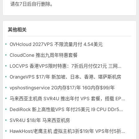
请在7日后自行删除。
其他相关
OVHcloud 2027VPS 不限流量月付 4.54美元
CloudCone 推出九周年特惠套餐
LOCVPS 香港VPS限时特惠：7折后月付仅21元 三网优化BGP线路 可选原生IP
OrangeVPS $17/年 新加坡、日本、香港、堪萨斯机房
vpshostingservice 2G内存$17/年 16G内存$99/年
马来西亚主机商 SVR4U 推出年付 VPS 套餐，搭载 EPYC/至强铂金，支持支付宝
DediRock 新上高性能VPS 年付25美元 I9 CPU DDr5内存 纽约机房
SVR4U $18/年 马来西亚机房
HawkHost/老鹰主机 虚拟主机3折$19/年 VPS年付5折$25/年