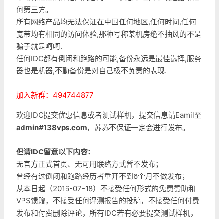
何第三方。
所有网络产品均无法保证在中国任何地区,任何时间,任何
宽带均有相同的访问体验,那种号称某机房绝不抽风的不是
骗子就是呵呵.
任何IDC都有倒闭和跑路的可能,备份永远是最佳选择,服务
器也是机器,不勤备份是对自己极不负责的表现.
加入新群：494744877
欢迎IDC提交优惠信息或者测试样机，提交信息请Eamil至
admin#138vps.com
，苏苏不保证一定会进行发布。
但请IDC留意以下内容：
无官方正式首页、无可用联络方式暂不发布；
曾经有过倒闭和跑路经历者重开不到6个月不做发布；
从本日起（2016-07-18）不接受任何形式的免费赞助和
VPS馈赠，不接受任何评测报告的投稿，不接受任何付费
发布和付费删除评论，所有IDC若有必要提交测试样机，