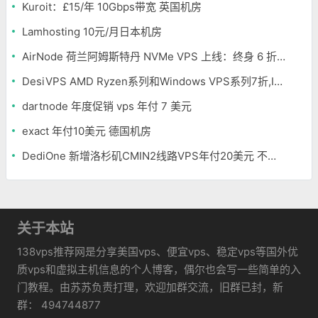
Kuroit：£15/年 10Gbps带宽 英国机房
Lamhosting 10元/月日本机房
AirNode 荷兰阿姆斯特丹 NVMe VPS 上线：终身 6 折，€1.99/月起，2.5Tbit/s DDoS 防护
DesiVPS AMD Ryzen系列和Windows VPS系列7折,Intel系列年付11.6美元
dartnode 年度促销 vps 年付 7 美元
exact 年付10美元 德国机房
DediOne 新增洛杉矶CMIN2线路VPS年付20美元 不限流量
关于本站
138vps推荐网是分享美国vps、便宜vps、稳定vps等国外优
质vps和虚拟主机信息的个人博客，偶尔也会写一些简单的入
门教程。由苏苏负责打理，欢迎加群交流，旧群已封，新
群： 494744877