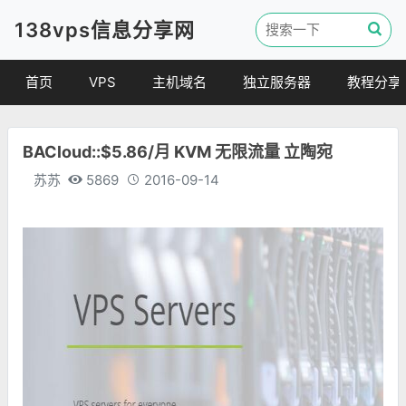
138vps信息分享网
首页
VPS
主机域名
独立服务器
教程分享
VPS优惠
域名
VPS教程
BACloud::$5.86/月 KVM 无限流量 立陶宛
便宜VPS
虚拟主机
建站教程
苏苏
5869
2016-09-14
VPS评测
linux 教程
其他教程