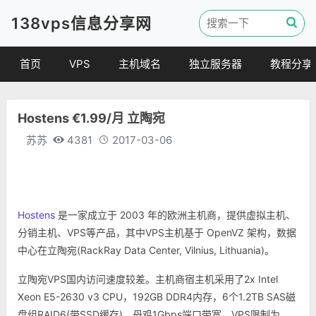
138vps信息分享网
首页
VPS
主机域名
独立服务器
教程分享
VPS优惠
域名
VPS教程
Hostens €1.99/月 立陶宛
便宜VPS
虚拟主机
建站教程
苏苏
4381
2017-03-06
VPS评测
linux 教程
其他教程
Hostens
是一家成立于 2003 年的欧洲主机商，提供虚拟主机、
分销主机、VPS等产品，其中VPS主机基于 OpenVZ 架构，数据
中心在立陶宛(RackRay Data Center, Vilnius, Lithuania)。
立陶宛VPS国内访问速度较差。主机商宿主机采用了2x Intel
Xeon E5-2630 v3 CPU，192GB DDR4内存，6个1.2TB SAS磁
盘组RAID6(带SSD缓存)，母鸡1Gbps端口带宽，VPS限制为