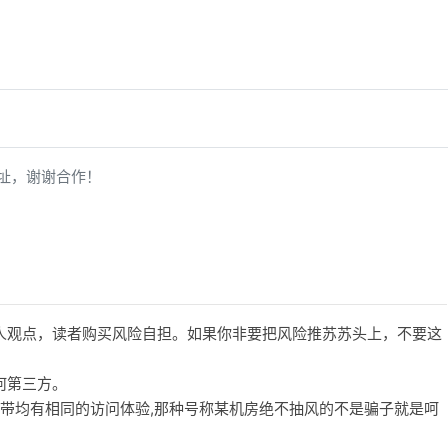
址，谢谢合作！
人观点，读者购买风险自担。如果你非要把风险推苏苏头上，不要这
何第三方。
宽带均有相同的访问体验,那种号称某机房绝不抽风的不是骗子就是呵