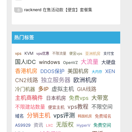
SSD 固态硬盘，主要分为亚洲和美
的海外主机服务商，主营 VPS /
美元，美国
港、新加坡、日本、美国堪萨斯与
于 KVM 虚拟化架构，配备 NVMe
OrangeVPS 是一家成立于2023年
国两大系列。亚洲 VPS 月付低至 6
VDS 业务，数据中心覆盖中国香
racknerd 在售活动款【便宜】套餐集
8
洛杉矶等多个地区。其 VPS 产品基
SSD 固态硬盘，主要分为亚洲和美
的海外主机服务商，主营 VPS /
美元，美国
港、新加坡、日本、美国堪萨斯与
于 KVM 虚拟化架构，配备 NVMe
OrangeVPS 是一家成立于2023年
国两大系列。亚洲 VPS 月付低至 6
VDS 业务，数据中心覆盖中国香
洛杉矶等多个地区。其 VPS 产品基
SSD 固态硬盘，主要分为亚洲和美
的海外主机服务商，主营 VPS /
美元，美国
港、新加坡、日本、美国堪萨斯与
于 KVM 虚拟化架构，配备 NVMe
国两大系列。亚洲 VPS 月付低至 6
VDS 业务，数据中心覆盖中国香
洛杉矶等多个地区。其 VPS 产品基
热门标签
SSD 固态硬盘，主要分为亚洲和美
美元，美国
港、新加坡、日本、美国堪萨斯与
于 KVM 虚拟化架构，配备 NVMe
国两大系列。亚洲 VPS 月付低至 6
洛杉矶等多个地区。其 VPS 产品基
SSD 固态硬盘，主要分为亚洲和美
美元，美国
KVM
vps
亚洲机房
vps优惠
不限流量
便宜vps
支付宝
于 KVM 虚拟化架构，配备 NVMe
国两大系列。亚洲 VPS 月付低至 6
大流量
国人IDC
windows
大硬盘
SSD 固态硬盘，主要分为亚洲和美
OpenVZ
美元，美国
国两大系列。亚洲 VPS 月付低至 6
香港机房
美国机房
DDOS保护
XEN
大内存
美元，美国
独立服务器
欧洲机房
CN2线路
多IP
虚拟主机
GIA线路
冷门机器
主机商稿件
大带宽
免费vps
日本机房
vps教程
不限空间
不限建站数量
便宜主机
分销主机
vps评测
域名
免费域名
韩国机房
无版权
资讯
免费空间
AS9929
HyperV
LXC