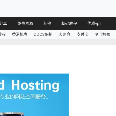
分享
免费资源
其他
基础教程
优质vps
教程
香港机房
DDOS保护
大硬盘
支付宝
冷门机器
教程
免费空间
简讯
教程
免费域名
 教程
免费VPS
教程
其他免费