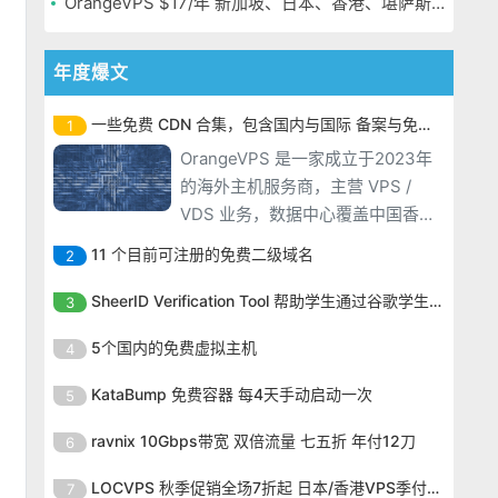
OrangeVPS $17/年 新加坡、日本、香港、堪萨斯机房
年度爆文
一些免费 CDN 合集，包含国内与国际 备案与免备案
1
OrangeVPS 是一家成立于2023年
的海外主机服务商，主营 VPS /
VDS 业务，数据中心覆盖中国香
港、新加坡、日本、美国堪萨斯与
11 个目前可注册的免费二级域名
2
洛杉矶等多个地区。其 VPS 产品基
OrangeVPS 是一家成立于2023年
于 KVM 虚拟化架构，配备 NVMe
SheerID Verification Tool 帮助学生通过谷歌学生计划免费获得 Gemini Advanced
3
的海外主机服务商，主营 VPS /
SSD 固态硬盘，主要分为亚洲和美
OrangeVPS 是一家成立于2023年
VDS 业务，数据中心覆盖中国香
5个国内的免费虚拟主机
4
国两大系列。亚洲 VPS 月付低至 6
的海外主机服务商，主营 VPS /
港、新加坡、日本、美国堪萨斯与
美元，美国
OrangeVPS 是一家成立于2023年
VDS 业务，数据中心覆盖中国香
KataBump 免费容器 每4天手动启动一次
5
洛杉矶等多个地区。其 VPS 产品基
的海外主机服务商，主营 VPS /
港、新加坡、日本、美国堪萨斯与
于 KVM 虚拟化架构，配备 NVMe
OrangeVPS 是一家成立于2023年
VDS 业务，数据中心覆盖中国香
ravnix 10Gbps带宽 双倍流量 七五折 年付12刀
6
洛杉矶等多个地区。其 VPS 产品基
SSD 固态硬盘，主要分为亚洲和美
的海外主机服务商，主营 VPS /
港、新加坡、日本、美国堪萨斯与
于 KVM 虚拟化架构，配备 NVMe
OrangeVPS 是一家成立于2023年
国两大系列。亚洲 VPS 月付低至 6
VDS 业务，数据中心覆盖中国香
LOCVPS 秋季促销全场7折起 日本/香港VPS季付63元
7
洛杉矶等多个地区。其 VPS 产品基