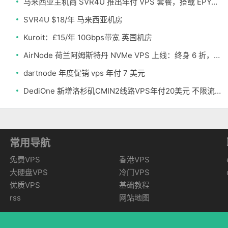
马来西亚主机商 SVR4U 推出年付 VPS 套餐，搭载 EPYC/至强铂金，支持支付宝
SVR4U $18/年 马来西亚机房
Kuroit：£15/年 10Gbps带宽 英国机房
AirNode 荷兰阿姆斯特丹 NVMe VPS 上线：终身 6 折，€1.99/月起，2.5Tbit/s DDoS 防护
dartnode 年度促销 vps 年付 7 美元
DediOne 新增洛杉矶CMIN2线路VPS年付20美元 不限流量
常用导航
免费VPS
香港VPS
大硬盘VPS
冷门VPS
优质VPS
基础教程
rss
网站地图