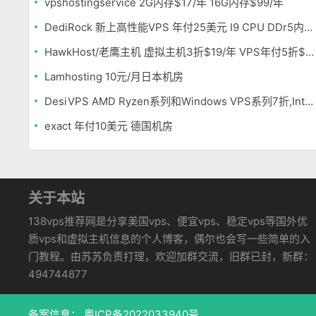
vpshostingservice 2G内存$17/年 16G内存$99/年
DediRock 新上高性能VPS 年付25美元 I9 CPU DDr5内存 纽约机房
HawkHost/老鹰主机 虚拟主机3折$19/年 VPS年付5折$25/年
Lamhosting 10元/月日本机房
DesiVPS AMD Ryzen系列和Windows VPS系列7折,Intel系列年付11.6美元
exact 年付10美元 德国机房
关于本站
138vps推荐网是分享美国vps、便宜vps、稳定vps等国外优
质vps和虚拟主机信息的个人博客，偶尔也会写一些简单的入
门教程。由苏苏负责打理，欢迎加群交流，旧群已封，新群：
494744877
备案信息：
粤ICP备2022033940号