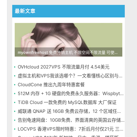
最新文章
myownfreehost 免费分销主机 不限空间不限流量 可使用免费域名申请
OVHcloud 2027VPS 不限流量月付 4.54美元
虚拟主机和VPS我该选哪个？一文看懂核心区别与选择指南
CloudCone 推出九周年特惠套餐
512M 内存 + 1G 硬盘的免费永久服务器：Wispbyte 上手
，
TiDB Cloud 一款免费的 MySQL数据库 大厂保证
威联通 QNAP 送 16GB 免费云存储，12 个区域任选，邮箱注册即可
告别龟速网盘：10GB免费、界面清爽的英国云存储Icedrive体验
LOCVPS 香港VPS限时特惠：7折后月付仅21元 三网优化BGP线路 可选原生IP