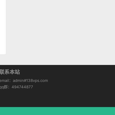
联系本站
email：admin#138vps.com
qq群：494744877