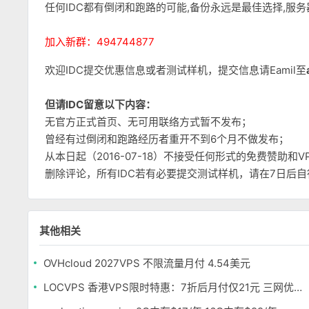
任何IDC都有倒闭和跑路的可能,备份永远是最佳选择,服
加入新群：494744877
欢迎IDC提交优惠信息或者测试样机，提交信息请Eamil至
但请IDC留意以下内容：
无官方正式首页、无可用联络方式暂不发布；
曾经有过倒闭和跑路经历者重开不到6个月不做发布；
从本日起（2016-07-18）不接受任何形式的免费赞助
删除评论，所有IDC若有必要提交测试样机，请在7日后
其他相关
OVHcloud 2027VPS 不限流量月付 4.54美元
LOCVPS 香港VPS限时特惠：7折后月付仅21元 三网优化BGP线路 可选原生IP