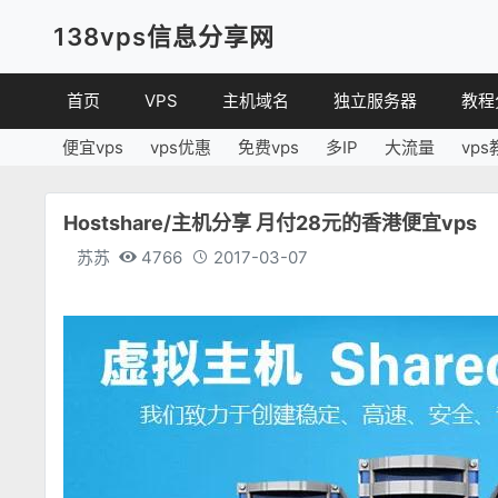
138vps信息分享网
首页
VPS
主机域名
独立服务器
教程
便宜vps
vps优惠
免费vps
多IP
大流量
vps
VPS优惠
域名
VPS
便宜VPS
虚拟主机
建站
Hostshare/主机分享 月付28元的香港便宜vps
VPS评测
linux
苏苏
4766
2017-03-07
其他