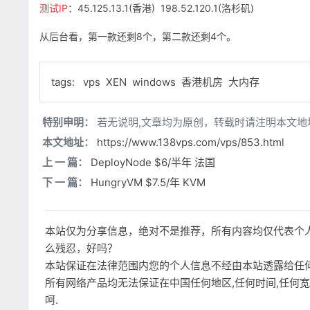
测试IP
：45.125.13.1(香港) 198.52.120.1(洛杉矶)
从后台看，第一款还剩8个，第二款还剩4个。
tags:
vps
XEN
windows
香港机房
大内存
特别申明：
若无说明,文章均为原创，转载时请注明本文地
本文地址：
https://www.138vps.com/vps/853.html
上 一 篇：
DeployNode $6/半年 法国
下 一 篇：
HungryVM $7.5/年 KVM
本站仅为分享信息，绝对不是推荐，所有内容均仅代表个
么残忍，好吗？
本站保证在法律范围内您的个人信息不经由本站透露给任
所有网络产品均无法保证在中国任何地区,任何时间,任何
呵.