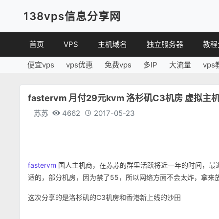
138vps信息分享网
首页
VPS
主机域名
独立服务器
教程
便宜vps
vps优惠
免费vps
多IP
大流量
vps
VPS优惠
域名
VPS
便宜VPS
虚拟主机
建站
fastervm 月付29元kvm 洛杉矶C3机房 虚拟主
VPS评测
linux
苏苏
4662
2017-05-23
其他
fastervm
国人主机商，在苏苏的群里活跃将近一年的时间，最
适的，部分机房，因为禁了55，所以网络方面不会太炸，拿来
这次分享的是洛杉矶的C3机房和香港新上线的沙田