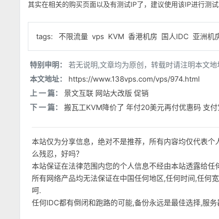
其实在相关的购买页面以及有测试IP了，建议使用该IP进行测试
tags:
不限流量
vps
KVM
香港机房
国人IDC
亚洲机
特别申明：
若无说明,文章均为原创，转载时请注明本文地
本文地址：
https://www.138vps.com/vps/974.html
上 一 篇：
景文互联 网站大改版 促销
下 一 篇：
搬瓦工KVM降价了 年付20美元再付优惠码 支付
本站仅为分享信息，绝对不是推荐，所有内容均仅代表个
么残忍，好吗？
本站保证在法律范围内您的个人信息不经由本站透露给任
所有网络产品均无法保证在中国任何地区,任何时间,任何
呵.
任何IDC都有倒闭和跑路的可能,备份永远是最佳选择,服