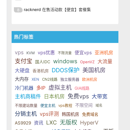
SSD 固态硬盘，主要分为亚洲和美
的海外主机服务商，主营 VPS /
美元，美国
港、新加坡、日本、美国堪萨斯与
于 KVM 虚拟化架构，配备 NVMe
OrangeVPS 是一家成立于2023年
国两大系列。亚洲 VPS 月付低至 6
VDS 业务，数据中心覆盖中国香
racknerd 在售活动款【便宜】套餐集
8
洛杉矶等多个地区。其 VPS 产品基
SSD 固态硬盘，主要分为亚洲和美
的海外主机服务商，主营 VPS /
美元，美国
港、新加坡、日本、美国堪萨斯与
于 KVM 虚拟化架构，配备 NVMe
OrangeVPS 是一家成立于2023年
国两大系列。亚洲 VPS 月付低至 6
VDS 业务，数据中心覆盖中国香
洛杉矶等多个地区。其 VPS 产品基
SSD 固态硬盘，主要分为亚洲和美
的海外主机服务商，主营 VPS /
美元，美国
港、新加坡、日本、美国堪萨斯与
于 KVM 虚拟化架构，配备 NVMe
国两大系列。亚洲 VPS 月付低至 6
VDS 业务，数据中心覆盖中国香
洛杉矶等多个地区。其 VPS 产品基
热门标签
SSD 固态硬盘，主要分为亚洲和美
美元，美国
港、新加坡、日本、美国堪萨斯与
于 KVM 虚拟化架构，配备 NVMe
国两大系列。亚洲 VPS 月付低至 6
洛杉矶等多个地区。其 VPS 产品基
SSD 固态硬盘，主要分为亚洲和美
vps
美元，美国
vps优惠
便宜vps
亚洲机房
KVM
不限流量
于 KVM 虚拟化架构，配备 NVMe
国两大系列。亚洲 VPS 月付低至 6
支付宝
windows
大流量
国人IDC
SSD 固态硬盘，主要分为亚洲和美
OpenVZ
美元，美国
国两大系列。亚洲 VPS 月付低至 6
DDOS保护
美国机房
大硬盘
香港机房
美元，美国
大内存
XEN
CN2线路
独立服务器
欧洲机房
虚拟主机
冷门机器
多IP
GIA线路
免费vps
主机商稿件
日本机房
大带宽
不限空间
不限建站数量
便宜主机
vps教程
域名
分销主机
vps评测
韩国机房
免费域名
无版权
LXC
HyperV
资讯
AS9929