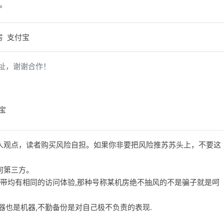
。
房
支付宝
址，谢谢合作！
宝
人观点，读者购买风险自担。如果你非要把风险推苏苏头上，不要这
何第三方。
宽带均有相同的访问体验,那种号称某机房绝不抽风的不是骗子就是呵
务器也是机器,不勤备份是对自己极不负责的表现.