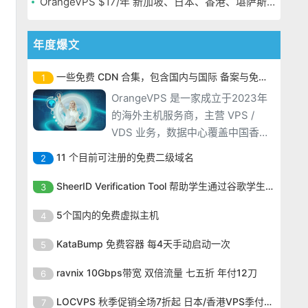
OrangeVPS $17/年 新加坡、日本、香港、堪萨斯机房
年度爆文
一些免费 CDN 合集，包含国内与国际 备案与免备案
1
OrangeVPS 是一家成立于2023年
的海外主机服务商，主营 VPS /
VDS 业务，数据中心覆盖中国香
港、新加坡、日本、美国堪萨斯与
11 个目前可注册的免费二级域名
2
洛杉矶等多个地区。其 VPS 产品基
OrangeVPS 是一家成立于2023年
于 KVM 虚拟化架构，配备 NVMe
SheerID Verification Tool 帮助学生通过谷歌学生计划免费获得 Gemini Advanced
3
的海外主机服务商，主营 VPS /
SSD 固态硬盘，主要分为亚洲和美
OrangeVPS 是一家成立于2023年
VDS 业务，数据中心覆盖中国香
5个国内的免费虚拟主机
4
国两大系列。亚洲 VPS 月付低至 6
的海外主机服务商，主营 VPS /
港、新加坡、日本、美国堪萨斯与
美元，美国
OrangeVPS 是一家成立于2023年
VDS 业务，数据中心覆盖中国香
KataBump 免费容器 每4天手动启动一次
5
洛杉矶等多个地区。其 VPS 产品基
的海外主机服务商，主营 VPS /
港、新加坡、日本、美国堪萨斯与
于 KVM 虚拟化架构，配备 NVMe
OrangeVPS 是一家成立于2023年
VDS 业务，数据中心覆盖中国香
ravnix 10Gbps带宽 双倍流量 七五折 年付12刀
6
洛杉矶等多个地区。其 VPS 产品基
SSD 固态硬盘，主要分为亚洲和美
的海外主机服务商，主营 VPS /
港、新加坡、日本、美国堪萨斯与
于 KVM 虚拟化架构，配备 NVMe
OrangeVPS 是一家成立于2023年
国两大系列。亚洲 VPS 月付低至 6
VDS 业务，数据中心覆盖中国香
LOCVPS 秋季促销全场7折起 日本/香港VPS季付63元
7
洛杉矶等多个地区。其 VPS 产品基