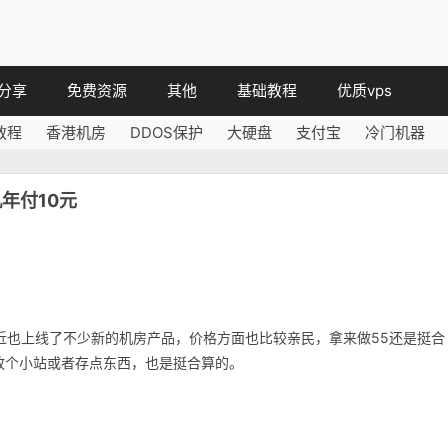
分享
免费资源
其他
基础教程
优质vps
教程
香港机房
DDOS保护
大硬盘
支付宝
冷门机器
教程
免费空间
简讯
教程
免费域名
机年付10元
 教程
免费VPS
教程
其他免费
近也上线了不少新的机房产品，价格方面也比较亲民，拿来做55还是挺合
放个小站或者存点东西，也是挺合算的。