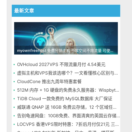
最新文章
myownfreehost 免费分销主机 不限空间不限流量 可使用免费域名申请
OVHcloud 2027VPS 不限流量月付 4.54美元
虚拟主机和VPS我该选哪个？一文看懂核心区别与选择指南
CloudCone 推出九周年特惠套餐
512M 内存 + 1G 硬盘的免费永久服务器：Wispbyte 上手
TiDB Cloud 一款免费的 MySQL数据库 大厂保证
威联通 QNAP 送 16GB 免费云存储，12 个区域任选，邮箱注册即可
告别龟速网盘：10GB免费、界面清爽的英国云存储Icedrive体验
LOCVPS 香港VPS限时特惠：7折后月付仅21元 三网优化BGP线路 可选原生IP