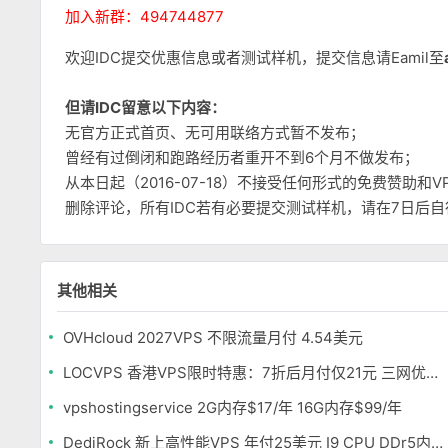
加入新群：494744877
欢迎IDC提交优惠信息或者测试样机，提交信息请Eamil至
但请IDC留意以下内容：
无官方正式首页、无可用联络方式暂不发布；
曾经有过倒闭和跑路经历者重开不到6个月不做发布；
从本日起（2016-07-18）不接受任何形式的免费赞助
删除评论，所有IDC若有必要提交测试样机，请在7日后
其他相关
OVHcloud 2027VPS 不限流量月付 4.54美元
LOCVPS 香港VPS限时特惠：7折后月付仅21元 三网优化BGP线路 可选原生IP
vpshostingservice 2G内存$17/年 16G内存$99/年
DediRock 新上高性能VPS 年付25美元 I9 CPU DDr5内存 纽约机房