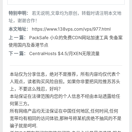
特别申明：
若无说明,文章均为原创，转载时请注明本文地
址，谢谢合作！
本文地址：
https://www.138vps.com/vps/977.html
上 一 篇：
PackSafe 小众的免费CDN网站加速工具 免备案
使用国内及香港节点
下 一 篇：
CentralHosts $4.5/月XEN无限流量
本站仅为分享信息，绝对不是推荐，所有内容均仅代表个
人观点，读者购买风险自担。如果你非要把风险推苏苏头
上，不要这么残忍，好吗？
本站保证在法律范围内您的个人信息不经由本站透露给任
何第三方。
所有网络产品均无法保证在中国任何地区,任何时间,任何
宽带均有相同的访问体验,那种号称某机房绝不抽风的不是
骗子就是呵呵.