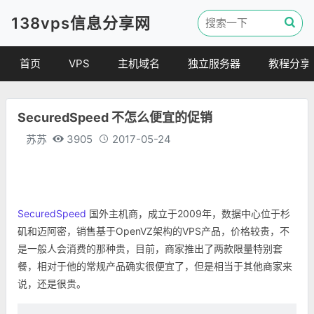
138vps信息分享网
首页
VPS
主机域名
独立服务器
教程分享
VPS优惠
域名
VPS教程
SecuredSpeed 不怎么便宜的促销
便宜VPS
虚拟主机
建站教程
苏苏
3905
2017-05-24
VPS评测
linux 教程
其他教程
SecuredSpeed
国外主机商，成立于2009年，数据中心位于杉
矶和迈阿密，销售基于OpenVZ架构的VPS产品，价格较贵，不
是一般人会消费的那种贵，目前，商家推出了两款限量特别套
餐，相对于他的常规产品确实很便宜了，但是相当于其他商家来
说，还是很贵。