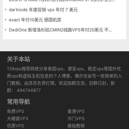
dartnode 年度促销 vps 年付 7 美元
exact 年付10美元 德国机房
DediOne 新增洛杉矶CMIN2线路VPS年付20美元 不限流量
关于本站
138vps推荐网是分享美国vps、便宜vps、稳定vps等国外优
质vps和虚拟主机信息的个人博客，偶尔也会写一些简单的入
门教程。由苏苏负责打理，欢迎加群交流，旧群已封，新
群： 494744877
常用导航
免费VPS
香港VPS
大硬盘VPS
冷门VPS
优质VPS
基础教程