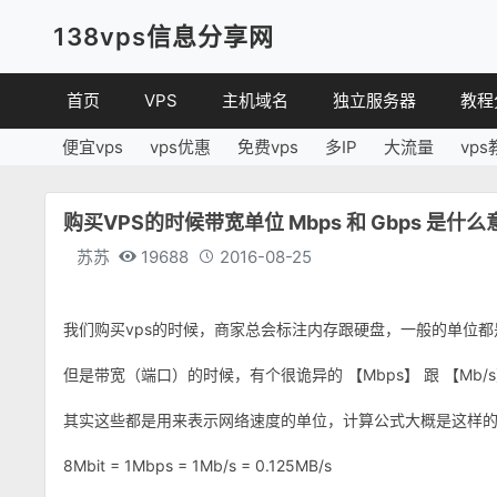
138vps信息分享网
首页
VPS
主机域名
独立服务器
教程
便宜vps
vps优惠
免费vps
多IP
大流量
vps
VPS优惠
域名
VPS
便宜VPS
虚拟主机
建站
购买VPS的时候带宽单位 Mbps 和 Gbps 是
VPS评测
linux
苏苏
19688
2016-08-25
其他
我们购买vps的时候，商家总会
标注
内存跟硬盘，一般的单位都是
但是带宽（端口）的时候，有个很诡异的 【Mbps】 跟 【Mb/
其实这些都是用来表示网络速度的单位，计算公式大概是这样
8Mbit = 1Mbps = 1Mb/s = 0.125MB/s