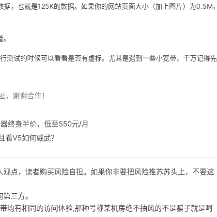
B的数据，也就是125K的数据。如果你的网站页面大小（加上图片）为0.5M
。
量。
进行测试的时候可以看看是否有虚标。尤其是遇到一些小宽带，千万记得先
址，谢谢合作！
器终身半价，低至550元/月
器 且看V5如何威武？
人观点，读者购买风险自担。如果你非要把风险推苏苏头上，不要这
何第三方。
宽带均有相同的访问体验,那种号称某机房绝不抽风的不是骗子就是呵