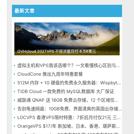
，
最新文章
OVHcloud 2027VPS 不限流量月付 4.54美元
虚拟主机和VPS我该选哪个？一文看懂核心区别与选择指南
CloudCone 推出九周年特惠套餐
512M 内存 + 1G 硬盘的免费永久服务器：Wispbyte 上手
TiDB Cloud 一款免费的 MySQL数据库 大厂保证
威联通 QNAP 送 16GB 免费云存储，12 个区域任选，邮箱注册即可
告别龟速网盘：10GB免费、界面清爽的英国云存储Icedrive体验
LOCVPS 香港VPS限时特惠：7折后月付仅21元 三网优化BGP线路 可选原生IP
OrangeVPS $17/年 新加坡、日本、香港、堪萨斯机房