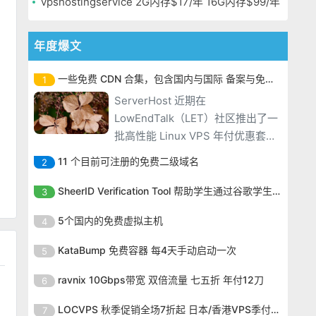
vpshostingservice 2G内存$17/年 16G内存$99/年
年度爆文
一些免费 CDN 合集，包含国内与国际 备案与免备案
1
ServerHost 近期在
LowEndTalk（LET）社区推出了一
批高性能 Linux VPS 年付优惠套
餐，使用优惠码后 2GB 内存配置低
11 个目前可注册的免费二级域名
2
至 $16.99/年，16GB 大内存套餐也
ServerHost 近期在
仅需 $99.99/年，性价比非常突
SheerID Verification Tool 帮助学生通过谷歌学生计划免费获得 Gemini Advanced
3
LowEndTalk（LET）社区推出了一
出。ServerHost 的 VPS 全部采用
ServerHost 近期在
批高性能 Linux VPS 年付优惠套
5个国内的免费虚拟主机
4
KVM 虚拟化架构，搭配
LowEndTalk（LET）社区推出了一
餐，使用优惠码后 2GB 内存配置低
ServerHost 近期在
批高性能 Linux VPS 年付优惠套
KataBump 免费容器 每4天手动启动一次
5
至 $16.99/年，16GB 大内存套餐也
LowEndTalk（LET）社区推出了一
餐，使用优惠码后 2GB 内存配置低
仅需 $99.99/年，性价比非常突
ServerHost 近期在
批高性能 Linux VPS 年付优惠套
ravnix 10Gbps带宽 双倍流量 七五折 年付12刀
6
至 $16.99/年，16GB 大内存套餐也
出。ServerHost 的 VPS 全部采用
LowEndTalk（LET）社区推出了一
餐，使用优惠码后 2GB 内存配置低
仅需 $99.99/年，性价比非常突
ServerHost 近期在
KVM 虚拟化架构，搭配
批高性能 Linux VPS 年付优惠套
LOCVPS 秋季促销全场7折起 日本/香港VPS季付63元
7
至 $16.99/年，16GB 大内存套餐也