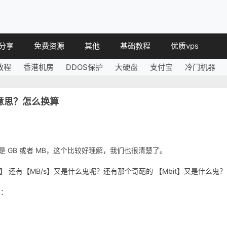
分享
免费资源
其他
基础教程
优质vps
教程
香港机房
DDOS保护
大硬盘
支付宝
冷门机器
教程
免费空间
简讯
教程
免费域名
什么意思？怎么换算
 教程
免费VPS
教程
其他免费
 GB 或者 MB，这个比较好理解，我们也很清楚了。
s】 还有【MB/s】又是什么鬼呢？还有那个奇葩的 【Mbit】又是什么鬼？
的：