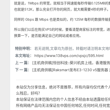
就是说，1Mbps 的带宽，就相当于网速能每秒传输0.125M
也就是512K，那么完全打开你的网页，就大概需要4秒的样子
同样的 Gbps 跟 Mbps 也是类似的，约 125M 每秒的数据传输
所以我们以后在购买VPS的时候，要看清楚商家标注的带宽，
换算一下，是否能满足自己的网站或者应用。
特别申明：
若无说明,文章均为原创，转载时请注明本文地
本文地址：
https://www.138vps.com/vpsjc/595.html
上 一 篇：
[主机商供稿]恒创科技::葵兴机房上线，香港服务
下 一 篇：
[主机商供稿]Raksmart发布E3-1230 v5服务
本站仅为分享信息，绝对不是推荐，所有内容均仅代表个
么残忍，好吗？
本站保证在法律范围内您的个人信息不经由本站透露给任
所有网络产品均无法保证在中国任何地区,任何时间,任何