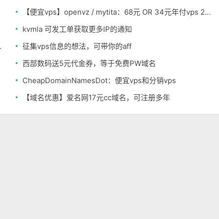
【便宜vps】openvz / mytita：68元 OR 34元年付vps 256M内存
kvmla 可发工单获取更多IP的通知
.99 洛杉矶/达拉斯/凤凰城
征集vps信息的想法，可带你的aff
西部数码送5元代金券，等于免费PW域名
CheapDomainNamesDot：便宜vps和分销vps
【域名优惠】爱名网17元cc域名，可注册多年