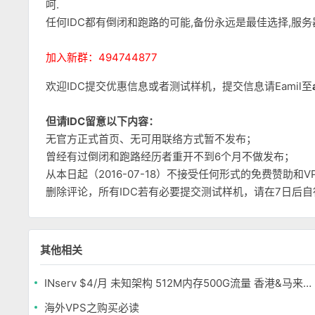
呵.
任何IDC都有倒闭和跑路的可能,备份永远是最佳选择,服
加入新群：494744877
欢迎IDC提交优惠信息或者测试样机，提交信息请Eamil至
但请IDC留意以下内容：
无官方正式首页、无可用联络方式暂不发布；
曾经有过倒闭和跑路经历者重开不到6个月不做发布；
从本日起（2016-07-18）不接受任何形式的免费赞助
删除评论，所有IDC若有必要提交测试样机，请在7日后
其他相关
INserv $4/月 未知架构 512M内存500G流量 香港&马来西亚便宜VPS
海外VPS之购买必读