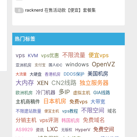
出。ServerHost 的 VPS 全部采用
LowEndTalk（LET）社区推出了一
餐，使用优惠码后 2GB 内存配置低
仅需 $99.99/年，性价比非常突
ServerHost 近期在
KVM 虚拟化架构，搭配
批高性能 Linux VPS 年付优惠套
racknerd 在售活动款【便宜】套餐集
8
至 $16.99/年，16GB 大内存套餐也
出。ServerHost 的 VPS 全部采用
LowEndTalk（LET）社区推出了一
餐，使用优惠码后 2GB 内存配置低
仅需 $99.99/年，性价比非常突
ServerHost 近期在
KVM 虚拟化架构，搭配
批高性能 Linux VPS 年付优惠套
至 $16.99/年，16GB 大内存套餐也
出。ServerHost 的 VPS 全部采用
LowEndTalk（LET）社区推出了一
餐，使用优惠码后 2GB 内存配置低
仅需 $99.99/年，性价比非常突
KVM 虚拟化架构，搭配
批高性能 Linux VPS 年付优惠套
至 $16.99/年，16GB 大内存套餐也
热门标签
出。ServerHost 的 VPS 全部采用
餐，使用优惠码后 2GB 内存配置低
仅需 $99.99/年，性价比非常突
KVM 虚拟化架构，搭配
至 $16.99/年，16GB 大内存套餐也
出。ServerHost 的 VPS 全部采用
不限流量
vps
便宜vps
vps优惠
KVM
仅需 $99.99/年，性价比非常突
KVM 虚拟化架构，搭配
OpenVZ
windows
亚洲机房
出。ServerHost 的 VPS 全部采用
支付宝
国人IDC
KVM 虚拟化架构，搭配
美国机房
DDOS保护
大硬盘
香港机房
大流量
大内存
CN2线路
XEN
独立服务器
多IP
冷门机器
GIA线路
欧洲机房
虚拟主机
日本机房
主机商稿件
免费vps
大带宽
不限空间
域名
不限建站数量
vps教程
便宜主机
免费域名
分销主机
vps评测
韩国机房
LXC
免费空间
AS9929
HyperV
资讯
无版权