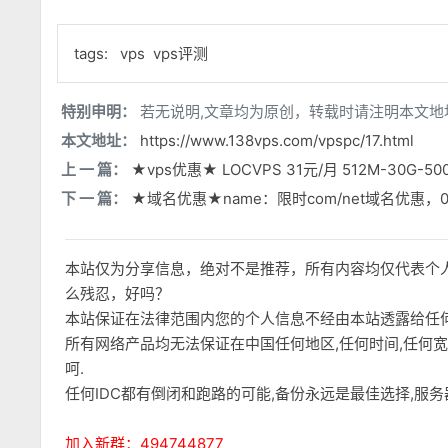
tags:
vps
vps评测
特别申明：
若无说明,文章均为原创，转载时请注明本文地
本文地址：
https://www.138vps.com/vpspc/17.html
上 一 篇：
★vps优惠★ LOCVPS 31元/月 512M-30G-50
下 一 篇：
★域名优惠★name：限时com/net域名优惠，0
本站仅为分享信息，绝对不是推荐，所有内容均仅代表个
么残忍，好吗？
本站保证在法律范围内您的个人信息不经由本站透露给任
所有网络产品均无法保证在中国任何地区,任何时间,任何
呵.
任何IDC都有倒闭和跑路的可能,备份永远是最佳选择,服
加入新群：494744877