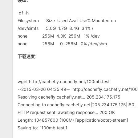
硬盘：
df -h
Filesystem Size Used Avail Use% Mounted on
/dev/simfs 5.0G 1.7G 3.4G 34% /
none 256M 4.0K 256M 1% /dev
none 256M 0 256M 0% /dev/shm
下载速度：
wget http://cachefly.cachefly.net/100mb.test
--2015-03-26 04:35:49-- http://cachefly.cachefly.net/10
Resolving cachefly.cachefly.net... 205.234.175.175
Connecting to cachefly.cachefly.net|205.234.175.175|:80..
HTTP request sent, awaiting response... 200 OK
Length: 104857600 (100M) [application/octet-stream]
Saving to: `100mb.test.1'