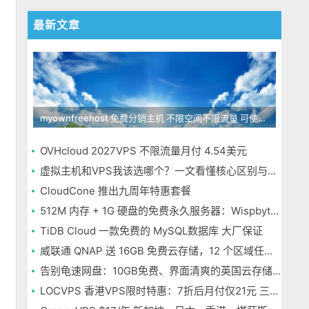
最新文章
myownfreehost 免费分销主机 不限空间不限流量 可使用免费域名申请
OVHcloud 2027VPS 不限流量月付 4.54美元
虚拟主机和VPS我该选哪个？一文看懂核心区别与选择指南
CloudCone 推出九周年特惠套餐
512M 内存 + 1G 硬盘的免费永久服务器：Wispbyte 上手
TiDB Cloud 一款免费的 MySQL数据库 大厂保证
威联通 QNAP 送 16GB 免费云存储，12 个区域任选，邮箱注册即可
告别龟速网盘：10GB免费、界面清爽的英国云存储Icedrive体验
LOCVPS 香港VPS限时特惠：7折后月付仅21元 三网优化BGP线路 可选原生IP