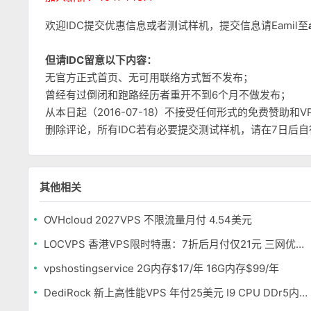
欢迎IDC提交优惠信息或者测试样机，提交信息请Eamil至
但请IDC留意以下内容：
无官方正式首页、无可用联络方式暂不发布；
曾经有过倒闭和跑路经历者重开不到6个月不做发布；
从本日起（2016-07-18）不接受任何形式的免费赞助
删除评论，所有IDC若有必要提交测试样机，请在7日后
其他相关
OVHcloud 2027VPS 不限流量月付 4.54美元
LOCVPS 香港VPS限时特惠：7折后月付仅21元 三网优化BGP线路 可选原生IP
vpshostingservice 2G内存$17/年 16G内存$99/年
DediRock 新上高性能VPS 年付25美元 I9 CPU DDr5内存 纽约机房