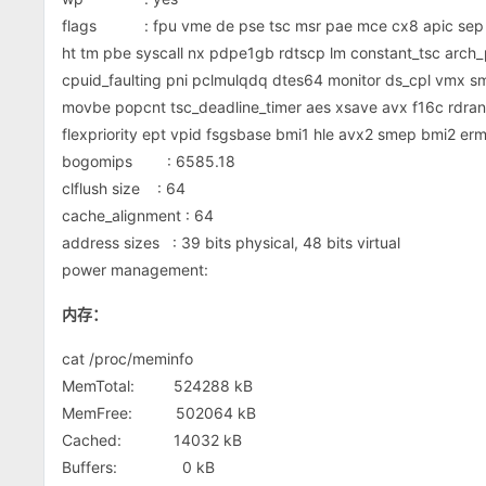
flags : fpu vme de pse tsc msr pae mce cx8 apic sep mt
ht tm pbe syscall nx pdpe1gb rdtscp lm constant_tsc arc
cpuid_faulting pni pclmulqdq dtes64 monitor ds_cpl vmx s
movbe popcnt tsc_deadline_timer aes xsave avx f16c rdran
flexpriority ept vpid fsgsbase bmi1 hle avx2 smep bmi2 er
bogomips : 6585.18
clflush size : 64
cache_alignment : 64
address sizes : 39 bits physical, 48 bits virtual
power management:
内存：
cat /proc/meminfo
MemTotal: 524288 kB
MemFree: 502064 kB
Cached: 14032 kB
Buffers: 0 kB