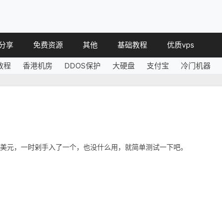
分享
免费资源
其他
基础教程
优质vps
教程
香港机房
DDOS保护
大硬盘
支付宝
冷门机器
教程
免费空间
简讯
教程
免费域名
 教程
免费VPS
教程
其他免费
需要4.8美元，一时剁手入了一个，也没什么用，就简单测试一下吧。