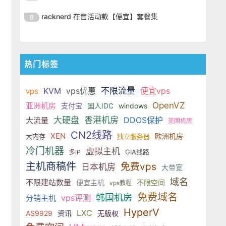
SSD 固态硬盘，主要分为亚洲和美
的海外主机服务商，主营 VPS /
美元，美国
港、新加坡、日本、美国堪萨斯与
于 KVM 虚拟化架构，配备 NVMe
OrangeVPS 是一家成立于2023年
国两大系列。亚洲 VPS 月付低至 6
VDS 业务，数据中心覆盖中国香
racknerd 在售活动款【便宜】套餐集
8
洛杉矶等多个地区。其 VPS 产品基
SSD 固态硬盘，主要分为亚洲和美
的海外主机服务商，主营 VPS /
美元，美国
港、新加坡、日本、美国堪萨斯与
于 KVM 虚拟化架构，配备 NVMe
OrangeVPS 是一家成立于2023年
国两大系列。亚洲 VPS 月付低至 6
VDS 业务，数据中心覆盖中国香
洛杉矶等多个地区。其 VPS 产品基
SSD 固态硬盘，主要分为亚洲和美
的海外主机服务商，主营 VPS /
美元，美国
港、新加坡、日本、美国堪萨斯与
于 KVM 虚拟化架构，配备 NVMe
国两大系列。亚洲 VPS 月付低至 6
VDS 业务，数据中心覆盖中国香
洛杉矶等多个地区。其 VPS 产品基
热门标签
SSD 固态硬盘，主要分为亚洲和美
美元，美国
港、新加坡、日本、美国堪萨斯与
于 KVM 虚拟化架构，配备 NVMe
国两大系列。亚洲 VPS 月付低至 6
洛杉矶等多个地区。其 VPS 产品基
SSD 固态硬盘，主要分为亚洲和美
KVM
vps优惠
美元，美国
不限流量
便宜vps
vps
于 KVM 虚拟化架构，配备 NVMe
国两大系列。亚洲 VPS 月付低至 6
OpenVZ
亚洲机房
支付宝
国人IDC
windows
SSD 固态硬盘，主要分为亚洲和美
美元，美国
大硬盘
香港机房
DDOS保护
大流量
国两大系列。亚洲 VPS 月付低至 6
美国机房
美元，美国
CN2线路
XEN
欧洲机房
大内存
独立服务器
冷门机器
虚拟主机
GIA线路
多IP
主机商稿件
免费vps
日本机房
大带宽
域名
不限建站数量
便宜主机
不限空间
vps教程
免费域名
韩国机房
vps评测
分销主机
HyperV
LXC
AS9929
资讯
无版权