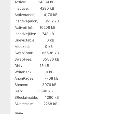
Active: 14384 kB
Inactive: 4280 kB
Active(anon): 4176 kB
Inactive(anon): 3532 kB
Active(file): 10208 kB
Inactive(file): 748 kB
Unevictable: 0 kB
Mlocked: 0 kB
SwapTotal: 65536 kB
SwapFree: 65536 kB
Dirty: 16 kB
Writeback: 0 kB
AnonPages: 7708 kB
Shmem: 3076 kB
Slab: 3548 kB
SReclaimable: 1280 kB
SUnreclaim: 2268 kB