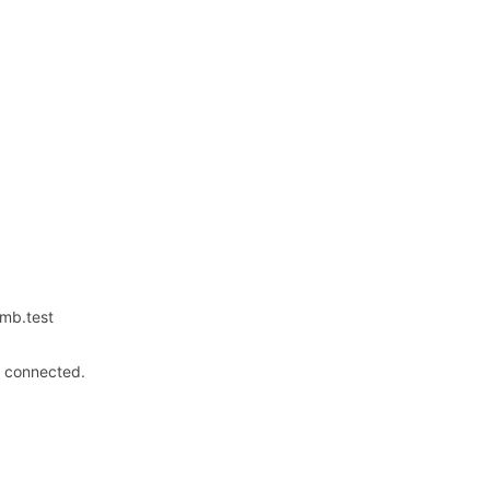
0mb.test
. connected.