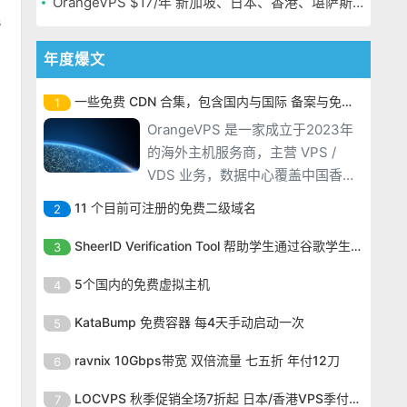
OrangeVPS $17/年 新加坡、日本、香港、堪萨斯机房
s
年度爆文
一些免费 CDN 合集，包含国内与国际 备案与免备案
1
OrangeVPS 是一家成立于2023年
的海外主机服务商，主营 VPS /
VDS 业务，数据中心覆盖中国香
港、新加坡、日本、美国堪萨斯与
11 个目前可注册的免费二级域名
2
洛杉矶等多个地区。其 VPS 产品基
OrangeVPS 是一家成立于2023年
于 KVM 虚拟化架构，配备 NVMe
SheerID Verification Tool 帮助学生通过谷歌学生计划免费获得 Gemini Advanced
3
的海外主机服务商，主营 VPS /
SSD 固态硬盘，主要分为亚洲和美
OrangeVPS 是一家成立于2023年
VDS 业务，数据中心覆盖中国香
5个国内的免费虚拟主机
4
国两大系列。亚洲 VPS 月付低至 6
的海外主机服务商，主营 VPS /
港、新加坡、日本、美国堪萨斯与
美元，美国
OrangeVPS 是一家成立于2023年
VDS 业务，数据中心覆盖中国香
KataBump 免费容器 每4天手动启动一次
5
洛杉矶等多个地区。其 VPS 产品基
的海外主机服务商，主营 VPS /
港、新加坡、日本、美国堪萨斯与
于 KVM 虚拟化架构，配备 NVMe
OrangeVPS 是一家成立于2023年
VDS 业务，数据中心覆盖中国香
ravnix 10Gbps带宽 双倍流量 七五折 年付12刀
6
洛杉矶等多个地区。其 VPS 产品基
SSD 固态硬盘，主要分为亚洲和美
的海外主机服务商，主营 VPS /
港、新加坡、日本、美国堪萨斯与
于 KVM 虚拟化架构，配备 NVMe
OrangeVPS 是一家成立于2023年
国两大系列。亚洲 VPS 月付低至 6
VDS 业务，数据中心覆盖中国香
LOCVPS 秋季促销全场7折起 日本/香港VPS季付63元
7
洛杉矶等多个地区。其 VPS 产品基