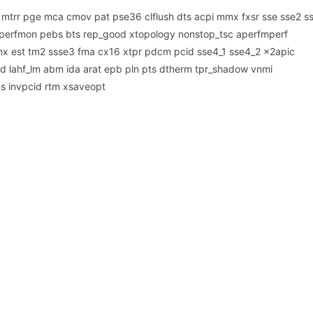
rr pge mca cmov pat pse36 clflush dts acpi mmx fxsr sse sse2 s
h_perfmon pebs bts rep_good xtopology nonstop_tsc aperfmperf
mx est tm2 ssse3 fma cx16 xtpr pdcm pcid sse4_1 sse4_2 x2apic
d lahf_lm abm ida arat epb pln pts dtherm tpr_shadow vnmi
ms invpcid rtm xsaveopt