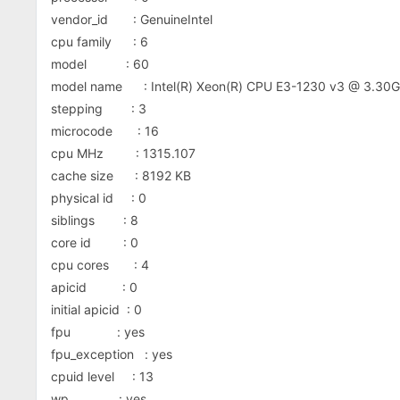
vendor_id : GenuineIntel
cpu family : 6
model : 60
model name : Intel(R) Xeon(R) CPU E3-1230 v3 @ 3.30
stepping : 3
microcode : 16
cpu MHz : 1315.107
cache size : 8192 KB
physical id : 0
siblings : 8
core id : 0
cpu cores : 4
apicid : 0
initial apicid : 0
fpu : yes
fpu_exception : yes
cpuid level : 13
wp : yes