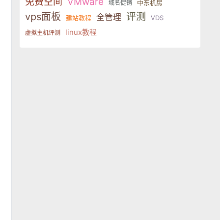
免费空间
VMware
中东机房
域名促销
vps面板
评测
全管理
建站教程
VDS
linux教程
虚拟主机评测