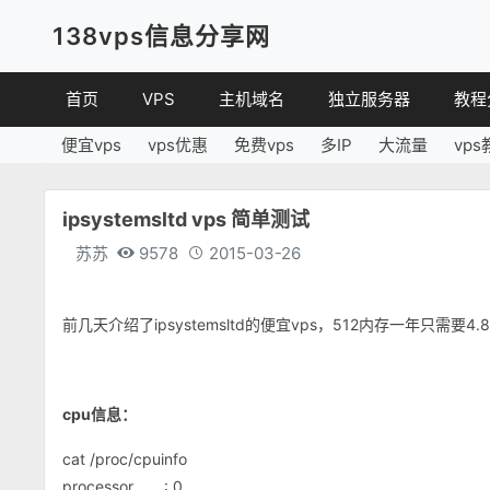
138vps信息分享网
首页
VPS
主机域名
独立服务器
教程
便宜vps
vps优惠
免费vps
多IP
大流量
vps
VPS优惠
域名
VPS
便宜VPS
虚拟主机
建站
ipsystemsltd vps 简单测试
VPS评测
linux
苏苏
9578
2015-03-26
其他
前几天介绍了ipsystemsltd的便宜vps，512内存一年只
cpu信息：
cat /proc/cpuinfo
processor : 0