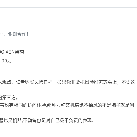
址，谢谢合作！
0G XEN架构
.99刀
人观点，读者购买风险自担。如果你非要把风险推苏苏头上，不要这
何第三方。
宽带均有相同的访问体验,那种号称某机房绝不抽风的不是骗子就是呵
务器也是机器,不勤备份是对自己极不负责的表现.