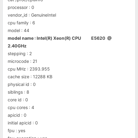
processor : 0
vendor_id : GenuineIntel
cpu family : 6
model : 44
model name : Intel(R) Xeon(R) CPU E5620 @
2.40GHz
stepping : 2
microcode : 21
cpu MHz : 2393.955
cache size : 12288 KB
physical id : 0
siblings : 8
core id : 0
cpu cores : 4
apicid : 0
initial apicid : 0
fpu : yes