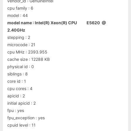
vendor_id : GenuineIntel
cpu family : 6
model : 44
model name : Intel(R) Xeon(R) CPU E5620 @
2.40GHz
stepping : 2
microcode : 21
cpu MHz : 2393.955
cache size : 12288 KB
physical id : 0
siblings : 8
core id : 1
cpu cores : 4
apicid : 2
initial apicid : 2
fpu : yes
fpu_exception : yes
cpuid level : 11