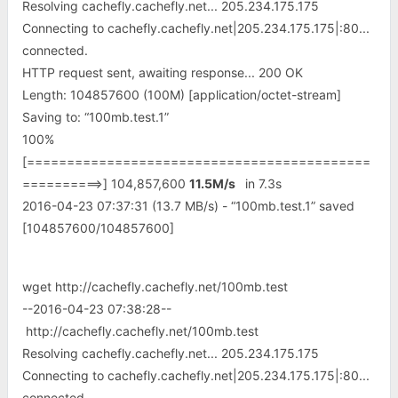
Resolving cachefly.cachefly.net... 205.234.175.175
Connecting to cachefly.cachefly.net|205.234.175.175|:80...
connected.
HTTP request sent, awaiting response... 200 OK
Length: 104857600 (100M) [application/octet-stream]
Saving to: “100mb.test.1”
100%
[===========================================
==========>] 104,857,600
11.5M/s
in 7.3s
2016-04-23 07:37:31 (13.7 MB/s) - “100mb.test.1” saved
[104857600/104857600]
wget http://cachefly.cachefly.net/100mb.test
--2016-04-23 07:38:28--
http://cachefly.cachefly.net/100mb.test
Resolving cachefly.cachefly.net... 205.234.175.175
Connecting to cachefly.cachefly.net|205.234.175.175|:80...
connected.