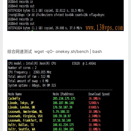
综合网速测试 wget -qO- onekey.sh/bench | bash