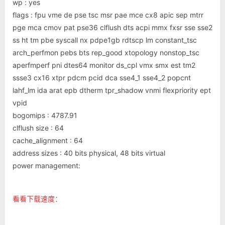
wp : yes
flags : fpu vme de pse tsc msr pae mce cx8 apic sep mtrr
pge mca cmov pat pse36 clflush dts acpi mmx fxsr sse sse2
ss ht tm pbe syscall nx pdpe1gb rdtscp lm constant_tsc
arch_perfmon pebs bts rep_good xtopology nonstop_tsc
aperfmperf pni dtes64 monitor ds_cpl vmx smx est tm2
ssse3 cx16 xtpr pdcm pcid dca sse4_1 sse4_2 popcnt
lahf_lm ida arat epb dtherm tpr_shadow vnmi flexpriority ept
vpid
bogomips : 4787.91
clflush size : 64
cache_alignment : 64
address sizes : 40 bits physical, 48 bits virtual
power management:
看看下载速度：