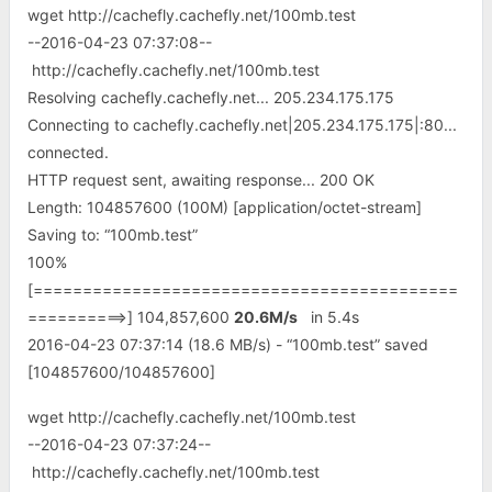
wget http://cachefly.cachefly.net/100mb.test
--2016-04-23 07:37:08--
http://cachefly.cachefly.net/100mb.test
Resolving cachefly.cachefly.net... 205.234.175.175
Connecting to cachefly.cachefly.net|205.234.175.175|:80...
connected.
HTTP request sent, awaiting response... 200 OK
Length: 104857600 (100M) [application/octet-stream]
Saving to: “100mb.test”
100%
[===========================================
==========>] 104,857,600
20.6M/s
in 5.4s
2016-04-23 07:37:14 (18.6 MB/s) - “100mb.test” saved
[104857600/104857600]
wget http://cachefly.cachefly.net/100mb.test
--2016-04-23 07:37:24--
http://cachefly.cachefly.net/100mb.test