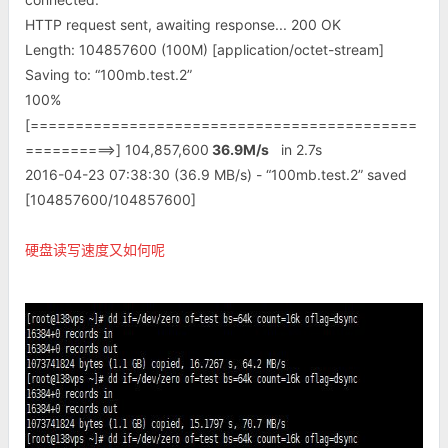
HTTP request sent, awaiting response... 200 OK
Length: 104857600 (100M) [application/octet-stream]
Saving to: “100mb.test.2”
100%
[===========================================
==========>] 104,857,600
36.9M/s
in 2.7s
2016-04-23 07:38:30 (36.9 MB/s) - “100mb.test.2” saved
[104857600/104857600]
硬盘读写速度又如何呢