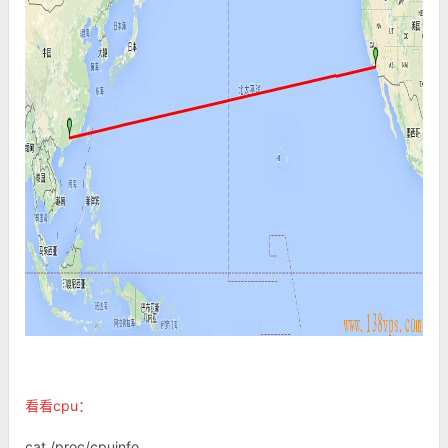
看看cpu：
cat /proc/cpuinfo