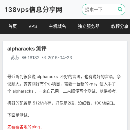
138vps信息分享网
首页
VPS
主机域名
独立服务器
教程分享
VPS优惠
域名
VPS教程
alpharacks 测评
便宜VPS
虚拟主机
建站教程
苏苏
16182
2016-04-23
VPS评测
linux 教程
其他教程
最近听到很多说
alpharacks 不好的言语，也有说好的言语，争
议颇大。苏苏刚好有个小项目，需要一台新的vps，便入手了
个
alpharacks ，一来自己用，二来顺便写个测试，以供参考。
机器的配置是 512M内存，好像是2核，没细看，100M端口。
下面是测试：
先看看各地的ping：