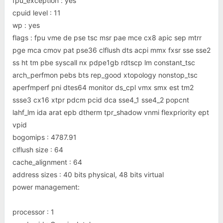
fpu_exception : yes
cpuid level : 11
wp : yes
flags : fpu vme de pse tsc msr pae mce cx8 apic sep mtrr
pge mca cmov pat pse36 clflush dts acpi mmx fxsr sse sse2
ss ht tm pbe syscall nx pdpe1gb rdtscp lm constant_tsc
arch_perfmon pebs bts rep_good xtopology nonstop_tsc
aperfmperf pni dtes64 monitor ds_cpl vmx smx est tm2
ssse3 cx16 xtpr pdcm pcid dca sse4_1 sse4_2 popcnt
lahf_lm ida arat epb dtherm tpr_shadow vnmi flexpriority ept
vpid
bogomips : 4787.91
clflush size : 64
cache_alignment : 64
address sizes : 40 bits physical, 48 bits virtual
power management:
processor : 1