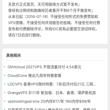
无官方正式首页、无可用联络方式暂不发布；
曾经有过倒闭和跑路经历者重开不到6个月不做发布；
从本日起（2016-07-18）不接受任何形式的免费赞助和
VPS馈赠，不接受任何评测报告的投稿，不接受任何付费
发布和付费删除评论，所有IDC若有必要提交测试样机，
请在7日后自行删除。
其他相关
OVHcloud 2027VPS 不限流量月付 4.54美元
CloudCone 推出九周年特惠套餐
LOCVPS 香港VPS限时特惠：7折后月付仅21元 三网优化BGP线路 可选原生IP
OrangeVPS $17/年 新加坡、日本、香港、堪萨斯机房
vpshostingservice 2G内存$17/年 16G内存$99/年
马来西亚主机商 SVR4U 推出年付 VPS 套餐，搭载 EPYC/至强铂金，支持支付宝