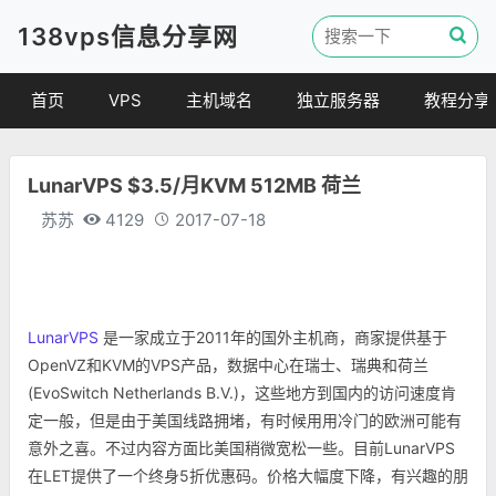
138vps信息分享网
首页
VPS
主机域名
独立服务器
教程分享
VPS优惠
域名
VPS教程
LunarVPS $3.5/月KVM 512MB 荷兰
便宜VPS
虚拟主机
建站教程
苏苏
4129
2017-07-18
VPS评测
linux 教程
其他教程
LunarVPS
是一家成立于2011年的国外主机商，商家提供基于
OpenVZ和KVM的VPS产品，数据中心在瑞士、瑞典和荷兰
(EvoSwitch Netherlands B.V.)，这些地方到国内的访问速度肯
定一般，但是由于美国线路拥堵，有时候用用冷门的欧洲可能有
意外之喜。不过内容方面比美国稍微宽松一些。目前LunarVPS
在LET提供了一个终身5折优惠码。价格大幅度下降，有兴趣的朋